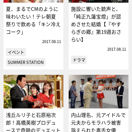
夏、まるでCMのように
施設に響いた銃声と、
味わいたい！テレ朝夏
「純正九蓮宝燈」が認
祭りで飲める「キン冷え
めさせた結婚【『やす
コーク」
らぎの郷』第19週おさ
らい】
2017.08.11
2017.08.11
イベント
ドラマ
SUMMER STATION
浅丘ルリ子と石原裕次
内山理名、元アイドルで
郎！高橋英樹プロデュ
元夫からモラハラ被害
ースで奇跡のデュエット
訴えられた毒舌女優