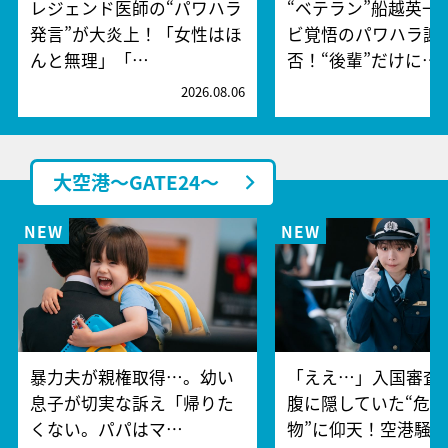
レジェンド医師の“パワハラ
“ベテラン”船越英一
発言”が大炎上！「女性はほ
ビ覚悟のパワハラ謝
んと無理」「…
否！“後輩”だけに…
2026.08.06
2
大空港～GATE24～
暴力夫が親権取得…。幼い
「ええ…」入国審査
息子が切実な訴え「帰りた
腹に隠していた“危険
くない。パパはマ…
物”に仰天！空港騒