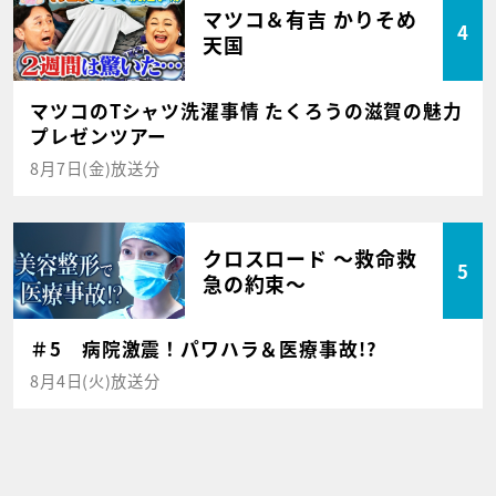
マツコ＆有吉 かりそめ
4
天国
マツコのTシャツ洗濯事情 たくろうの滋賀の魅力
プレゼンツアー
8月7日(金)放送分
クロスロード ～救命救
5
急の約束～
＃5 病院激震！パワハラ＆医療事故!?
8月4日(火)放送分