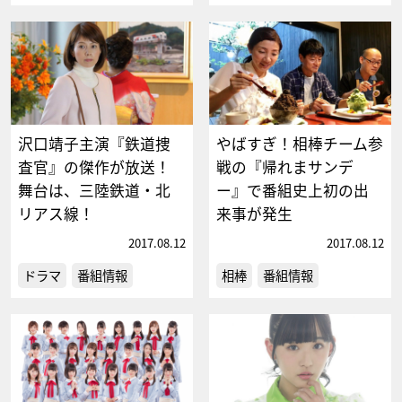
沢口靖子主演『鉄道捜
やばすぎ！相棒チーム参
査官』の傑作が放送！
戦の『帰れまサンデ
舞台は、三陸鉄道・北
ー』で番組史上初の出
リアス線！
来事が発生
2017.08.12
2017.08.12
ドラマ
番組情報
相棒
番組情報