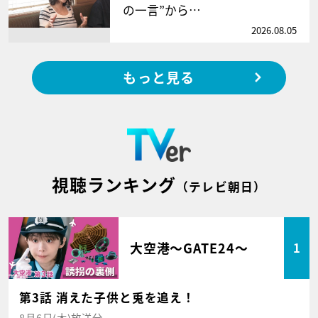
の一言”から…
2026.08.05
もっと見る
視聴ランキング
（テレビ朝日）
大空港～GATE24～
1
第3話 消えた子供と兎を追え！
8月6日(木)放送分