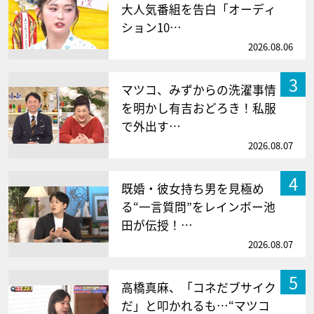
大人気番組を告白「オーディ
ション10…
2026.08.06
3
マツコ、みずからの洗濯事情
を明かし有吉おどろき！私服
で外出す…
2026.08.07
4
既婚・彼女持ち男を見極め
る“一言質問”をレインボー池
田が伝授！…
2026.08.07
5
高橋真麻、「コネだブサイク
だ」と叩かれるも…“マツコ