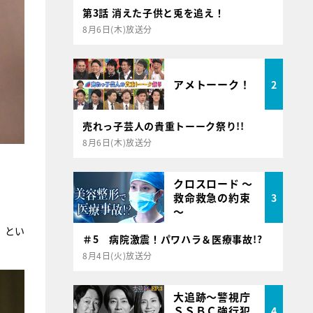
第3話 消えた子供と兎を追え！
8月6日(木)放送分
アメトーーク！
2
売れっ子芸人の貴重トーーク祭り!!
8月6日(木)放送分
クロスロード ～
救命救急の約束
3
～
」とい
＃5 病院激震！パワハラ＆医療事故!?
8月4日(火)放送分
大追跡～警視庁
ＳＳＢＣ強行犯
4