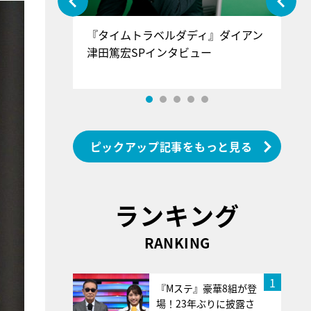
ぐ』＝LOV
『タイムトラベルダディ』ダイアン
『
香SPインタ
津田篤宏SPインタビュー
～
ピックアップ記事をもっと見る
ランキング
RANKING
1
『Mステ』豪華8組が登
場！23年ぶりに披露さ