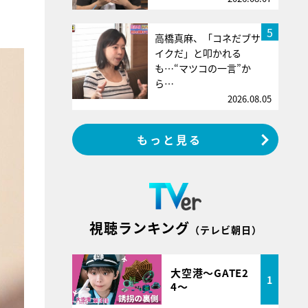
5
高橋真麻、「コネだブサ
イクだ」と叩かれる
も…“マツコの一言”か
ら…
2026.08.05
もっと見る
視聴ランキング
（テレビ朝日）
大空港～GATE2
1
4～