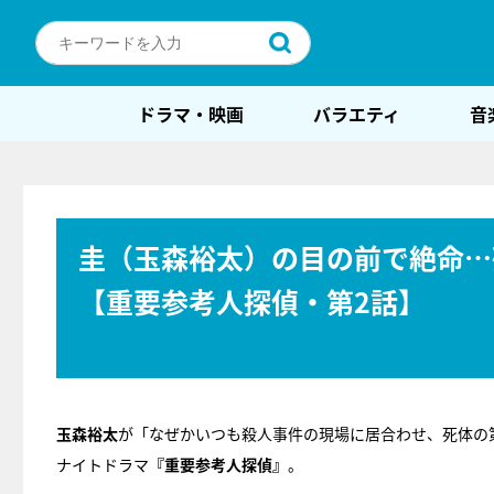
ドラマ・映画
バラエティ
音
圭（玉森裕太）の目の前で絶命…
【重要参考人探偵・第2話】
玉森裕太
が「なぜかいつも殺人事件の現場に居合わせ、死体の
ナイトドラマ
『重要参考人探偵』
。