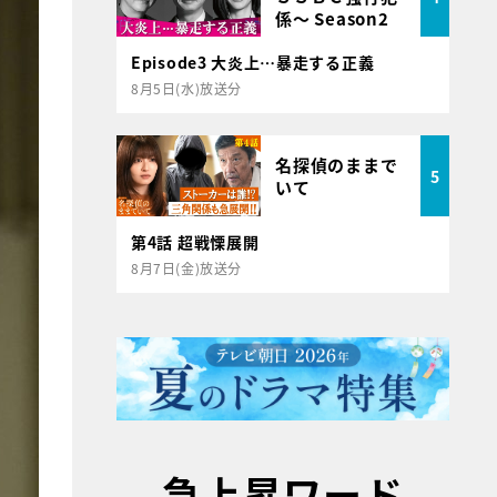
係～ Season2
Episode3 大炎上…暴走する正義
8月5日(水)放送分
名探偵のままで
5
いて
第4話 超戦慄展開
8月7日(金)放送分
急上昇ワード