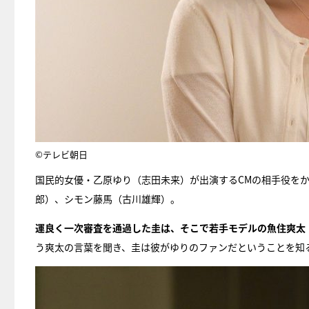
©テレビ朝日
国民的女優・乙原ゆり（志田未来）が出演するCMの相手役を
郎）、シモン藤馬（古川雄輝）。
運良く一次審査を通過した圭は、そこで若手モデルの魚住爽太
う爽太の言葉を聞き、圭は彼がゆりのファンだということを知