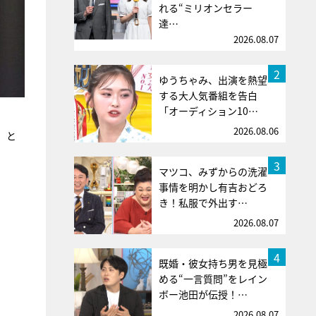
れる“ミリオンセラー
達…
2026.08.07
2
ゆうちゃみ、出演を熱望
する大人気番組を告白
「オーディション10…
2026.08.06
）
と
3
マツコ、みずからの洗濯
事情を明かし有吉おどろ
き！私服で外出す…
2026.08.07
4
既婚・彼女持ち男を見極
。
める“一言質問”をレイン
ボー池田が伝授！…
2026.08.07