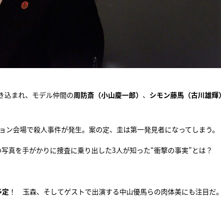
き込まれ、モデル仲間の
周防斎（小山慶一郎）
、
シモン藤馬（古川雄輝
ンション会場で殺人事件が発生。案の定、圭は第一発見者になってしまう。
写真を手がかりに捜査に乗り出した3人が知った“衝撃の事実”とは？
予定
！ 玉森、そしてゲストで出演する中山優馬らの肉体美にも注目だ