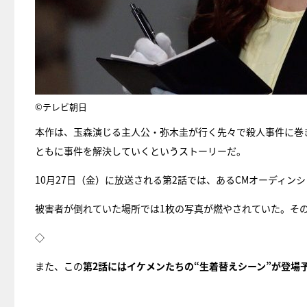
©テレビ朝日
本作は、玉森演じる主人公・弥木圭が行く先々で殺人事件に巻
ともに事件を解決していくというストーリーだ。
10月27日（金）に放送される第2話では、あるCMオーディ
被害者が倒れていた場所では1枚の写真が燃やされていた。その
◇
また、この
第2話にはイケメンたちの“生着替えシーン”が登場