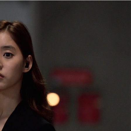
『アイ＝ラブ！げーみん
E齋藤樹愛羅＆佐々木舞
ビュー