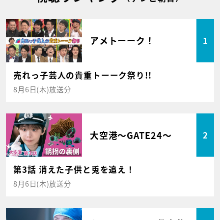
アメトーーク！
1
売れっ子芸人の貴重トーーク祭り!!
8月6日(木)放送分
大空港～GATE24～
2
第3話 消えた子供と兎を追え！
8月6日(木)放送分