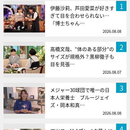
1
伊藤沙莉、芦田愛菜が好きす
ぎて目を合わせられない…
『博士ちゃん…
2026.08.08
2
高橋文哉、“体のある部分”の
サイズが規格外？黒柳徹子も
目を見張…
2026.08.07
3
メジャー30球団で唯一の日
本人栄養士 ブルージェイ
ズ・岡本和真…
2026.08.08
4