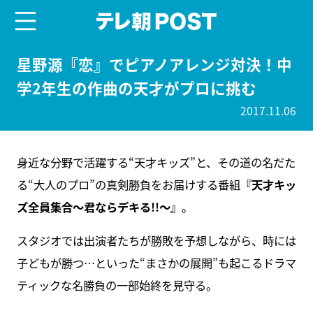
menu
テレ朝POST
星野源『恋』でピアノアレンジ対決！中
学2年生の作曲の天才がプロに挑む
2017.11.06
身近な分野で活躍する“天才キッズ”と、その道の名だた
る“大人のプロ”の真剣勝負をお届けする番組
『天才キッ
ズ全員集合～君ならデキる!!～』
。
スタジオでは出演者たちが勝敗を予想しながら、時には
子どもが勝つ…といった“まさかの展開”も起こるドラマ
ティックな名勝負の一部始終を見守る。