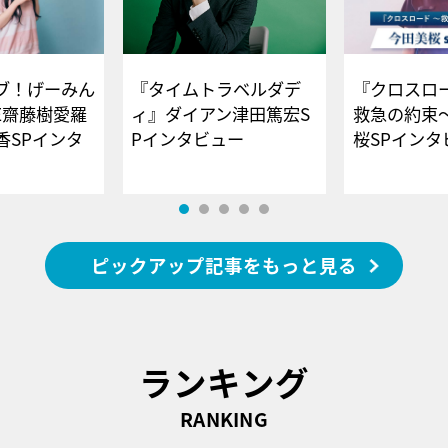
ブ！げーみん
『タイムトラベルダデ
『クロスロー
E齋藤樹愛羅
ィ』ダイアン津田篤宏S
救急の約束
香SPインタ
Pインタビュー
桜SPイ
ピックアップ記事をもっと見る
ランキング
RANKING