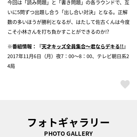
今回は「読み問題」と「書き問題」の各ラウンドで、互
いに5問ずつ出題し合う「出し合い対決」となる。正解
数の多いほうが勝利となるが、はたして佐古くんは今度
こそ小林さんを打ち負かすことができるのか!?
※番組情報：『
天才キッズ全員集合～君ならデキる!!
』
2017年11月6日（月）夜7：00～8：00、テレビ朝日系2
4局
ス
フォトギャラリー
PHOTO GALLERY