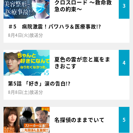
クロスロード ～救命救
3
急の約束～
＃5 病院激震！パワハラ＆医療事故!?
8月4日(火)放送分
夏色の雲が恋と嵐をま
4
きおこす
第5話 「好き」涙の告白!?
8月8日(土)放送分
名探偵のままでいて
5