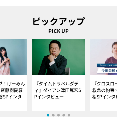
ピックアップ
PICK UP
ブ！げーみん
『タイムトラベルダデ
『クロスロー
E齋藤樹愛羅
ィ』ダイアン津田篤宏S
救急の約束
香SPインタ
Pインタビュー
桜SPイ