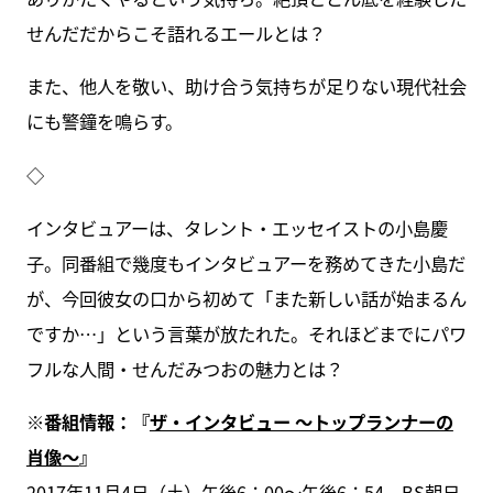
せんだだからこそ語れるエールとは？
また、他人を敬い、助け合う気持ちが足りない現代社会
にも警鐘を鳴らす。
◇
インタビュアーは、タレント・エッセイストの小島慶
子。同番組で幾度もインタビュアーを務めてきた小島だ
が、今回彼女の口から初めて「また新しい話が始まるん
ですか…」という言葉が放たれた。それほどまでにパワ
フルな人間・せんだみつおの魅力とは？
※番組情報：『
ザ・インタビュー ～トップランナーの
肖像～
』
2017年11月4日（土）午後6：00～午後6：54、BS朝日