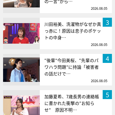
の一言”から…
2026.08.05
3
川田裕美、洗濯物がなぜか真
っ赤に！原因は息子のポケッ
トの中身…
2026.08.05
4
“後輩”今田美桜、“先輩のパ
ワハラ問題”に持論「被害者
の話だけで…
2026.08.05
5
加藤夏希、7歳長男の連絡帳
に書かれた衝撃の“お知ら
せ” 原因不明…