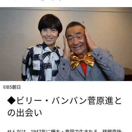
©BS朝日
◆ビリー・バンバン菅原進と
の出会い
せんだは、1947年に樺太・真岡で生まれる。終戦直後