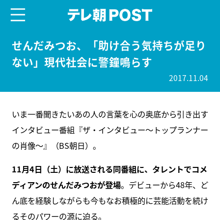
menu
テレ朝POST
せんだみつお、「助け合う気持ちが足り
ない」現代社会に警鐘鳴らす
2017.11.04
いま一番聞きたいあの人の言葉を心の奥底から引き出す
インタビュー番組『ザ・インタビュー～トップランナー
の肖像～』（BS朝日）。
11月4日（土）に放送される同番組に、タレントでコメ
ディアンのせんだみつおが登場
。デビューから48年、ど
ん底を経験しながらも今もなお積極的に芸能活動を続け
るそのパワーの源に迫る。