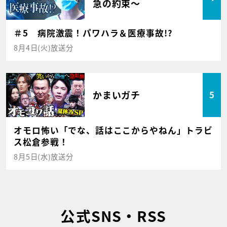
急の約束～
＃5 病院激震！パワハラ＆医療事故!?
8月4日(火)放送分
かまいガチ
5
オモロ怖い「でな、話はここからやねん」トラビ
ス松倉参戦！
8月5日(水)放送分
公式SNS・RSS