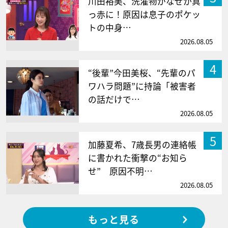
川田裕美、洗濯物がなぜか真
っ赤に！原因は息子のポケッ
トの中身…
2026.08.05
4
“後輩”今田美桜、“先輩のパ
ワハラ問題”に持論「被害者
の話だけで…
2026.08.05
5
加藤夏希、7歳長男の連絡帳
に書かれた衝撃の“お知ら
せ” 原因不明…
2026.08.05
もっと見る