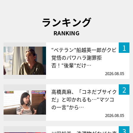
ランキング
RANKING
1
“ベテラン”船越英一郎がクビ
覚悟のパワハラ謝罪拒
否！“後輩”だけ…
2026.08.05
2
高橋真麻、「コネだブサイク
だ」と叩かれるも…“マツコ
の一言”から…
2026.08.05
3