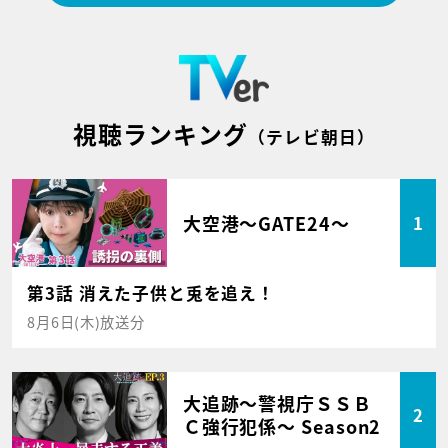
視聴ランキング
（テレビ朝日）
大空港～GATE24～
1
第3話 消えた子供と兎を追え！
8月6日(木)放送分
大追跡～警視庁ＳＳＢ
2
Ｃ強行犯係～ Season2