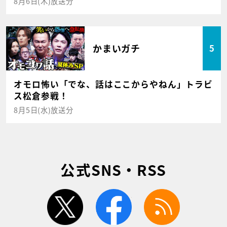
8月6日(木)放送分
かまいガチ
5
オモロ怖い「でな、話はここからやねん」トラビ
ス松倉参戦！
8月5日(水)放送分
公式SNS・RSS
twitter
facebook
rss