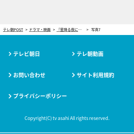
テレ朝POST
ドラマ・映画
『星降る夜に』文字通り“泣き崩れた”第8話ラスト。暴走する男の悲しみを包み込んだのは“人の体温”だった
写真7
テレビ朝日
テレ朝動画
お問い合わせ
サイト利用規約
プライバシーポリシー
Copyright(C) tv asahi All rights reserved.