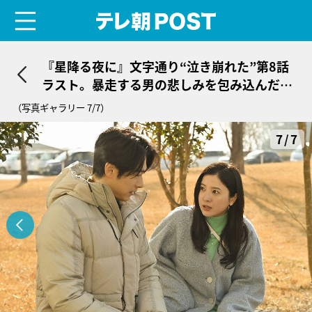
menu
テレ朝POST
『星降る夜に』文字通り“泣き崩れた”第8話
ラスト。暴走する男の悲しみを包み込んだの
は“人の体温”だった
（写真ギャラリー 7/7）
7/7