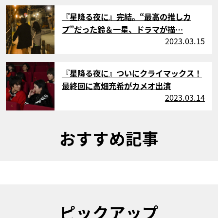
サムネイル
『星降る夜に』完結。“最高の推しカ
プ”だった鈴＆一星、ドラマが描…
2023.03.15
サムネイル
『星降る夜に』ついにクライマックス！
最終回に高畑充希がカメオ出演
2023.03.14
おすすめ記事
ピックアップ