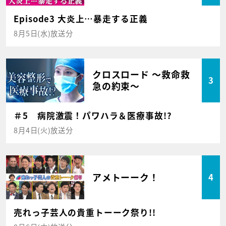
Episode3 大炎上…暴走する正義
8月5日(水)放送分
クロスロード ～救命救
3
急の約束～
＃5 病院激震！パワハラ＆医療事故!?
8月4日(火)放送分
アメトーーク！
4
売れっ子芸人の貴重トーーク祭り!!