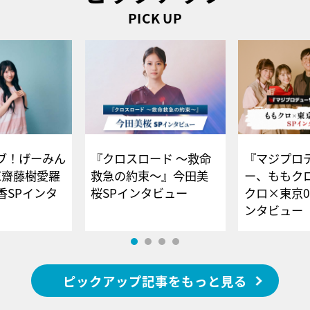
PICK UP
ブ！げーみん
『クロスロード ～救命
『マジプロ
E齋藤樹愛羅
救急の約束～』今田美
ー、ももク
香SPインタ
桜SPインタビュー
クロ×東京0
ンタビュー
ピックアップ記事をもっと見る