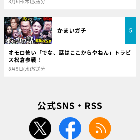
8月6日(木)放送分
かまいガチ
5
オモロ怖い「でな、話はここからやねん」トラビ
ス松倉参戦！
8月5日(水)放送分
公式SNS・RSS
twitter
facebook
rss