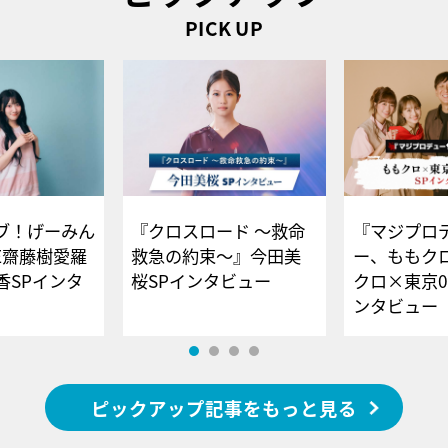
PICK UP
ブ！げーみん
『クロスロード ～救命
『マジプロ
E齋藤樹愛羅
救急の約束～』今田美
ー、ももク
香SPインタ
桜SPインタビュー
クロ×東京0
ンタビュー
ピックアップ記事をもっと見る