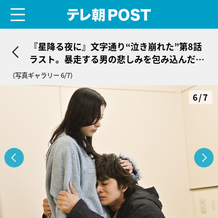
menu
テレ朝POST
『星降る夜に』文字通り“泣き崩れた”第8話
ラスト。暴走する男の悲しみを包み込んだの
は“人の体温”だった
（写真ギャラリー 6/7）
6/7