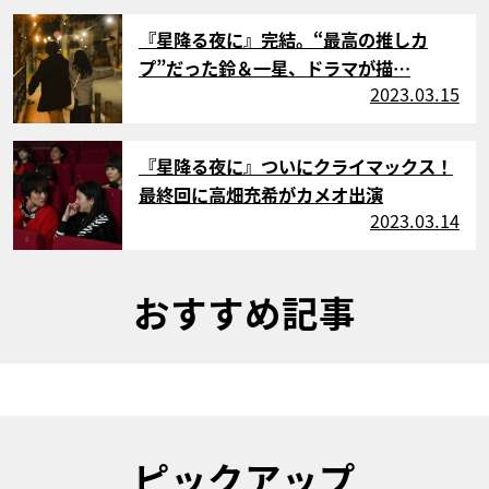
サムネイル
『星降る夜に』完結。“最高の推しカ
プ”だった鈴＆一星、ドラマが描…
2023.03.15
サムネイル
『星降る夜に』ついにクライマックス！
最終回に高畑充希がカメオ出演
2023.03.14
おすすめ記事
ピックアップ