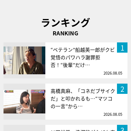
ランキング
RANKING
1
“ベテラン”船越英一郎がクビ
覚悟のパワハラ謝罪拒
否！“後輩”だけ…
2026.08.05
2
高橋真麻、「コネだブサイク
だ」と叩かれるも…“マツコ
の一言”から…
2026.08.05
3