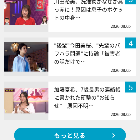
川田裕美、洗濯物がなぜか真
っ赤に！原因は息子のポケッ
トの中身…
2026.08.05
4
“後輩”今田美桜、“先輩のパ
ワハラ問題”に持論「被害者
の話だけで…
2026.08.05
5
加藤夏希、7歳長男の連絡帳
に書かれた衝撃の“お知ら
せ” 原因不明…
2026.08.05
もっと見る