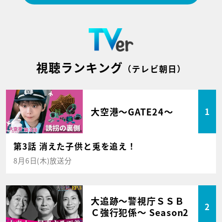
視聴ランキング
（テレビ朝日）
大空港～GATE24～
1
第3話 消えた子供と兎を追え！
8月6日(木)放送分
大追跡～警視庁ＳＳＢ
2
Ｃ強行犯係～ Season2