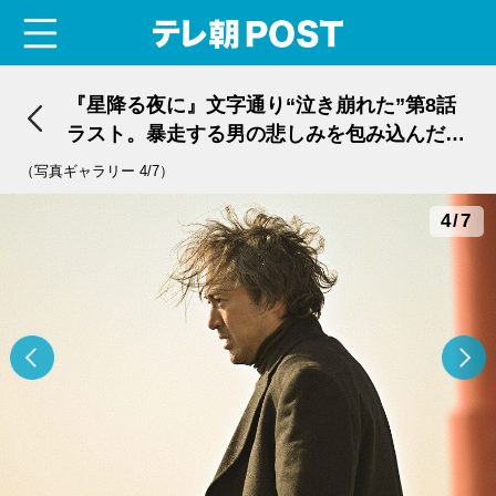
menu
テレ朝POST
『星降る夜に』文字通り“泣き崩れた”第8話
ラスト。暴走する男の悲しみを包み込んだの
は“人の体温”だった
（写真ギャラリー 4/7）
4/7