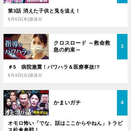
第3話 消えた子供と兎を追え！
8月6日(木)放送分
クロスロード ～救命救
3
急の約束～
＃5 病院激震！パワハラ＆医療事故!?
8月4日(火)放送分
かまいガチ
4
オモロ怖い「でな、話はここからやねん」トラビ
ス松倉参戦！