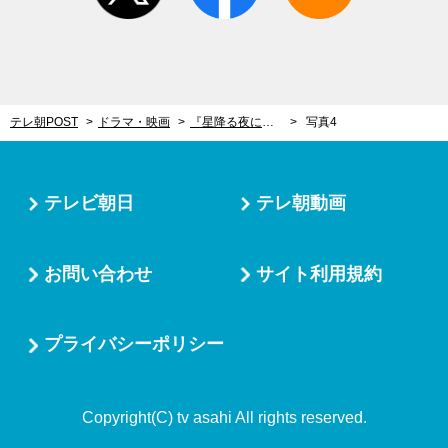
テレ朝POST
ドラマ・映画
『星降る夜に』文字通り“泣き崩れた”第8話ラスト。暴走する男の悲しみを包み込んだのは“人の体温”だった
写真4
テレビ朝日
テレ朝動画
お問い合わせ
サイト利用規約
プライバシーポリシー
Copyright(C) tv asahi All rights reserved.