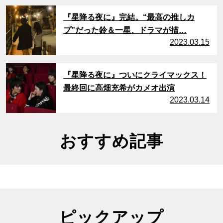
サムネイル
『星降る夜に』完結。“最高の推しカ
プ”だった鈴＆一星、ドラマが描…
2023.03.15
サムネイル
『星降る夜に』ついにクライマックス！
最終回に高畑充希がカメオ出演
2023.03.14
おすすめ記事
ピックアップ