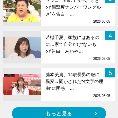
マツコ、初めて食べたとき
の“衝撃度ナンバーワングル
メ”を告白「…
2026.08.05
4
若槻千夏、家族にはあるの
に…家で自分だけ“ないも
の”告白 あわや…
2026.08.05
5
藤本美貴、14歳長男の服に
異変→聞かされた“4文字の理
由”に困惑「…
2026.08.05
もっと見る