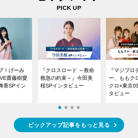
PICK UP
ブ！げーみ
『クロスロード ～救命
『マジプロ
VE齋藤樹愛
救急の約束～』今田美
ー、ももク
舞香SPイン
桜SPインタビュー
クロ×東京0
タビュー
ピックアップ記事をもっと見る