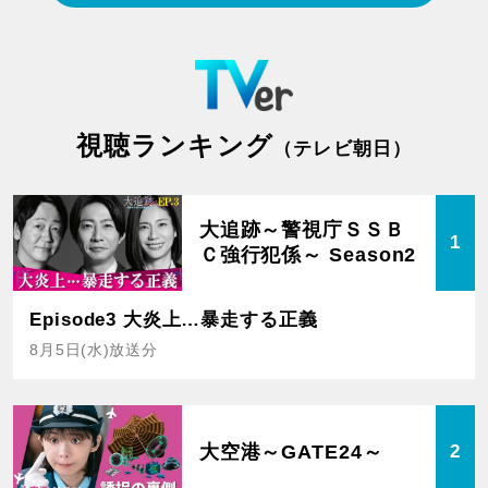
視聴ランキング
（テレビ朝日）
大追跡～警視庁ＳＳＢ
1
Ｃ強行犯係～ Season2
Episode3 大炎上…暴走する正義
8月5日(水)放送分
大空港～GATE24～
2