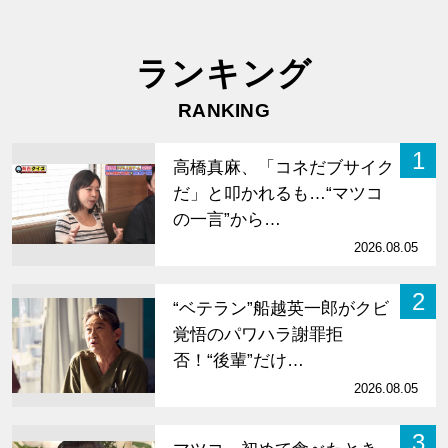
ランキング
RANKING
1
高橋真麻、「コネだブサイク
だ」と叩かれるも…“マツコ
の一言”から…
2026.08.05
2
“ベテラン”船越英一郎がクビ
覚悟のパワハラ謝罪拒
否！“後輩”だけ…
2026.08.05
3