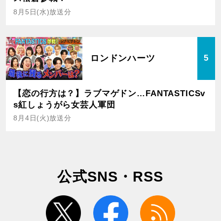
8月5日(水)放送分
ロンドンハーツ
5
【恋の行方は？】ラブマゲドン…FANTASTICSv
s紅しょうがら女芸人軍団
8月4日(火)放送分
公式SNS・RSS
twitter
facebook
rss