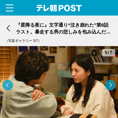
menu
テレ朝POST
『星降る夜に』文字通り“泣き崩れた”第8話
ラスト。暴走する男の悲しみを包み込んだの
は“人の体温”だった
（写真ギャラリー 5/7）
5/7