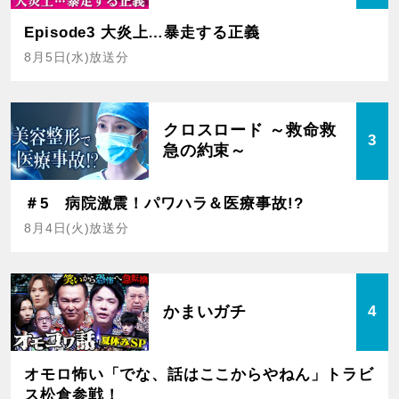
Episode3 大炎上…暴走する正義
8月5日(水)放送分
クロスロード ～救命救
3
急の約束～
＃5 病院激震！パワハラ＆医療事故!?
8月4日(火)放送分
かまいガチ
4
オモロ怖い「でな、話はここからやねん」トラビ
ス松倉参戦！