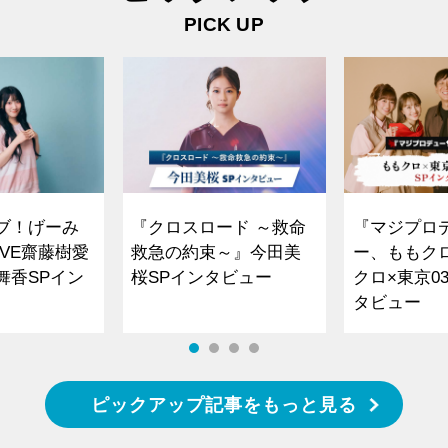
PICK UP
ブ！げーみ
『クロスロード ～救命
『マジプロ
VE齋藤樹愛
救急の約束～』今田美
ー、ももク
舞香SPイン
桜SPインタビュー
クロ×東京0
タビュー
ピックアップ記事をもっと見る