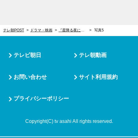
テレ朝POST
ドラマ・映画
『星降る夜に』文字通り“泣き崩れた”第8話ラスト。暴走する男の悲しみを包み込んだのは“人の体温”だった
写真5
テレビ朝日
テレ朝動画
お問い合わせ
サイト利用規約
プライバシーポリシー
Copyright(C) tv asahi All rights reserved.