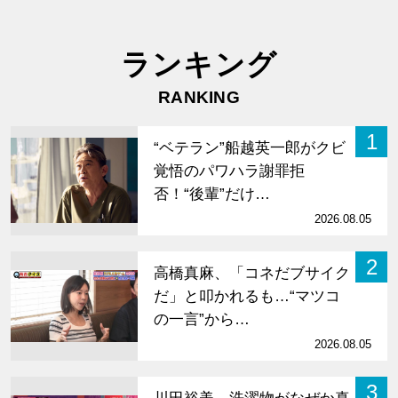
ランキング
RANKING
1
“ベテラン”船越英一郎がクビ
覚悟のパワハラ謝罪拒
否！“後輩”だけ…
2026.08.05
2
高橋真麻、「コネだブサイク
だ」と叩かれるも…“マツコ
の一言”から…
2026.08.05
3