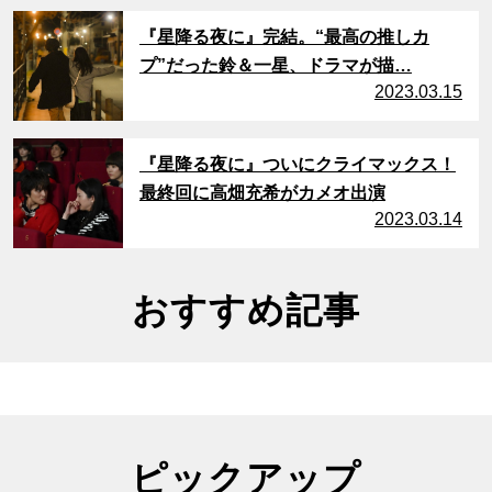
サムネイル
『星降る夜に』完結。“最高の推しカ
プ”だった鈴＆一星、ドラマが描…
2023.03.15
サムネイル
『星降る夜に』ついにクライマックス！
最終回に高畑充希がカメオ出演
2023.03.14
おすすめ記事
ピックアップ