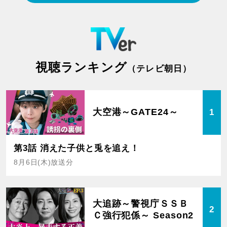
視聴ランキング
（テレビ朝日）
大空港～GATE24～
1
第3話 消えた子供と兎を追え！
8月6日(木)放送分
大追跡～警視庁ＳＳＢ
2
Ｃ強行犯係～ Season2