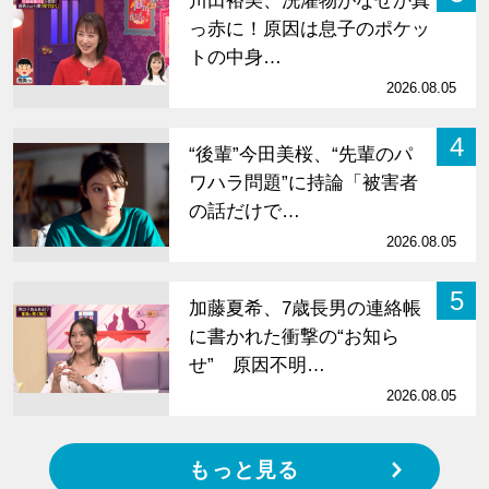
川田裕美、洗濯物がなぜか真
っ赤に！原因は息子のポケッ
トの中身…
2026.08.05
4
“後輩”今田美桜、“先輩のパ
ワハラ問題”に持論「被害者
の話だけで…
2026.08.05
5
加藤夏希、7歳長男の連絡帳
に書かれた衝撃の“お知ら
せ” 原因不明…
2026.08.05
もっと見る