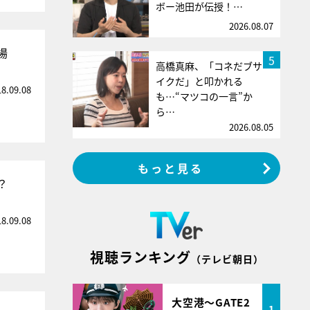
ボー池田が伝授！…
2026.08.07
場
5
高橋真麻、「コネだブサ
イクだ」と叩かれる
18.09.08
も…“マツコの一言”か
ら…
2026.08.05
もっと見る
？
18.09.08
視聴ランキング
（テレビ朝日）
大空港～GATE2
1