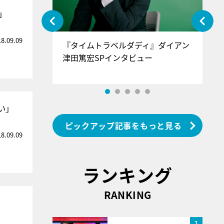
」
18.09.09
ぐ』＝LOV
『タイムトラベルダディ』ダイアン
『
香SPインタ
津田篤宏SPインタビュー
～
い」
ピックアップ記事をもっと見る
18.09.09
ランキング
RANKING
1