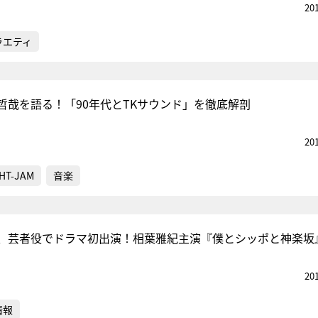
20
ラエティ
哲哉を語る！「90年代とTKサウンド」を徹底解剖
20
HT-JAM
音楽
、芸者役でドラマ初出演！相葉雅紀主演『僕とシッポと神楽坂
20
情報