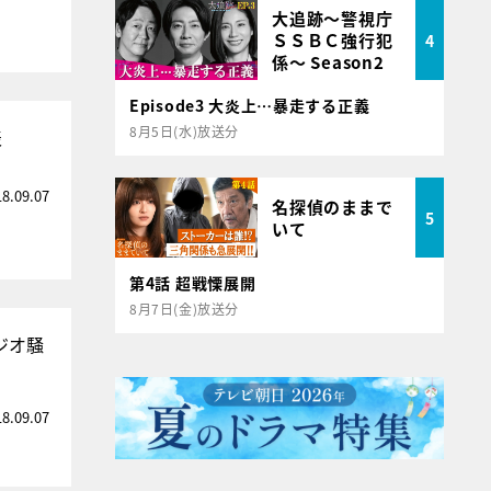
大追跡～警視庁
ＳＳＢＣ強行犯
4
係～ Season2
Episode3 大炎上…暴走する正義
8月5日(水)放送分
表
18.09.07
名探偵のままで
5
いて
第4話 超戦慄展開
8月7日(金)放送分
ジオ騒
18.09.07