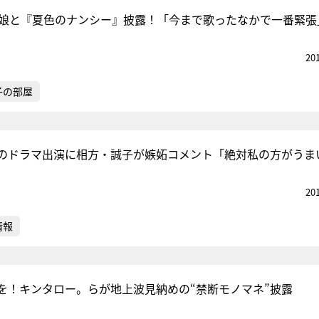
の娘と『夏色のナンシー』披露！「今まで歌ったなかで一番緊張
20
『アイ＝ラブ！げーみん
E齋藤樹愛羅＆佐々木舞
子の部屋
ビュー
のドラマ出演に相方・誠子が嫉妬コメント「絶対私の方がうま
20
情報
を！キンタロー。らが地上波見納めの“禁断モノマネ”披露