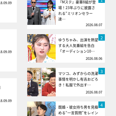
『Mステ』豪華8組が登
18.09.09
場！23年ぶりに披露さ
れる“ミリオンセラー
達…
2026.08.07
2
ゆうちゃみ、出演を熱望
する大人気番組を告白
「オーディション10…
18.09.09
2026.08.06
3
マツコ、みずからの洗濯
事情を明かし有吉おどろ
き！私服で外出す…
』
2026.08.07
18.09.09
4
既婚・彼女持ち男を見極
める“一言質問”をレイン