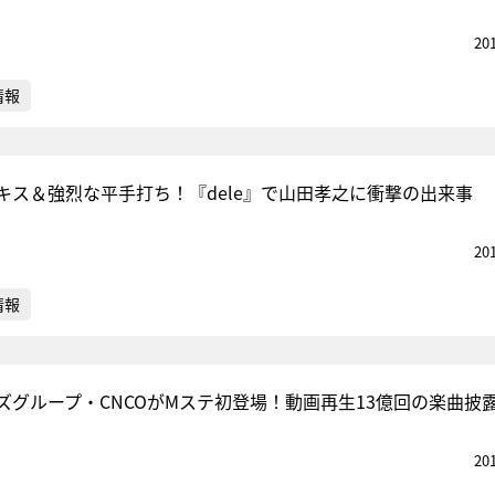
20
情報
キス＆強烈な平手打ち！『dele』で山田孝之に衝撃の出来事
20
情報
ズグループ・CNCOがMステ初登場！動画再生13億回の楽曲披
20