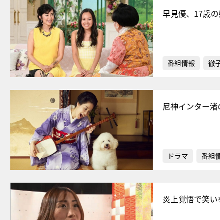
早見優、17歳
番組情報
徹
尼神インター渚
ドラマ
番組
炎上覚悟で笑い