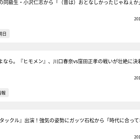
の同級生・小沢仁志から「（昔は）おとなしかったじゃねぇか
20
朝日
よなら。『ヒモメン』、川口春奈vs窪田正孝の戦いが壮絶に決
20
情報
Vタックル』出演！強気の姿勢にガッツ石松から「時代に合って
20