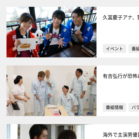
久冨慶子アナ、
イベント
番
有吉弘行が恐怖
番組情報
バ
海外で主演男優