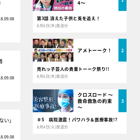
」
4～
第3話 消えた子供と兎を追え！
18.09.08
8月6日(木)放送分
アメトーーク！
2
着
売れっ子芸人の貴重トーーク祭り!!
8月6日(木)放送分
18.09.08
クロスロード ～
救命救急の約束
3
～
ない」
＃5 病院激震！パワハラ＆医療事故!?
8月4日(火)放送分
18.09.08