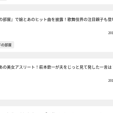
の部屋』で娘とあのヒット曲を披露！歌舞伎界の注目親子も登
20
子の部屋
あの美女アスリート！萩本欽一が夫をじっと見て発した一言は
20