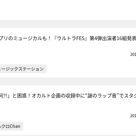
プリのミュージカルも！『ウルトラFES』第4弾出演者16組発
20
ュージックステーション
何?!」と困惑！オカルト企画の収録中に“謎のラップ音”でスタ
20
クロChan