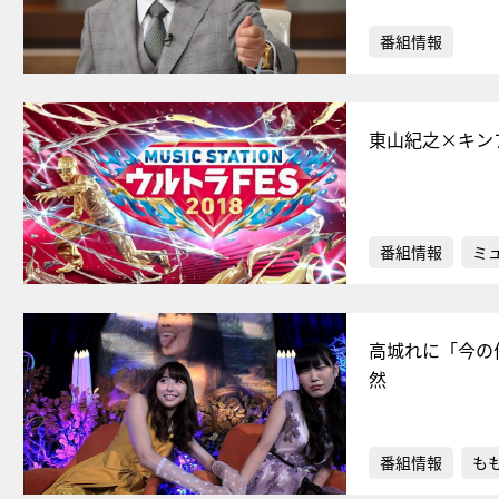
番組情報
東山紀之×キン
番組情報
ミ
高城れに「今の
然
番組情報
もも