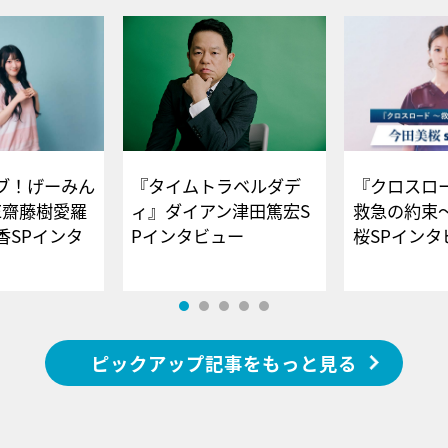
ブ！げーみん
『タイムトラベルダデ
『クロスロー
E齋藤樹愛羅
ィ』ダイアン津田篤宏S
救急の約束
香SPインタ
Pインタビュー
桜SPイ
ピックアップ記事をもっと見る