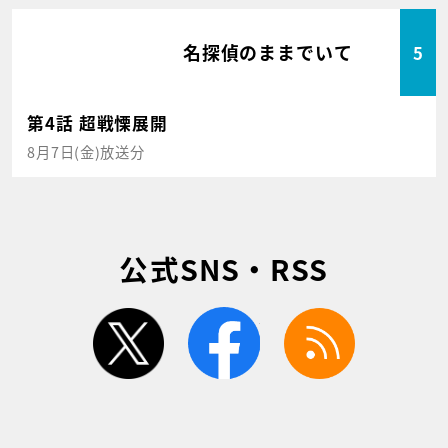
名探偵のままでいて
5
第4話 超戦慄展開
8月7日(金)放送分
公式SNS・RSS
twitter
facebook
rss