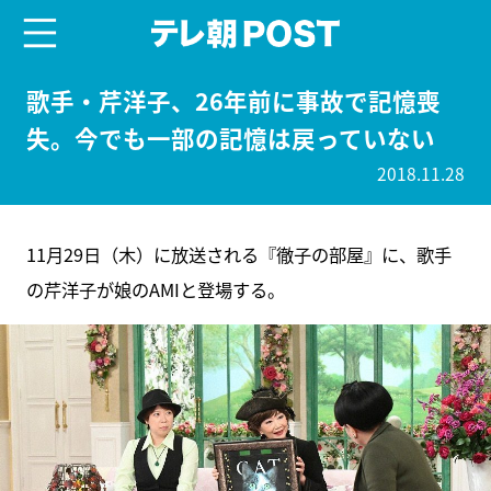
menu
テレ朝POST
歌手・芹洋子、26年前に事故で記憶喪
失。今でも一部の記憶は戻っていない
2018.11.28
11月29日（木）に放送される『徹子の部屋』に、歌手
の芹洋子が娘のAMIと登場する。