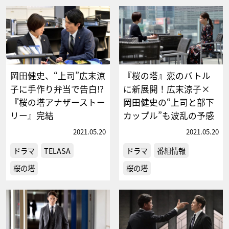
岡田健史、“上司”広末涼
『桜の塔』恋のバトル
子に手作り弁当で告白!?
に新展開！広末涼子×
『桜の塔アナザーストー
岡田健史の“上司と部下
リー』完結
カップル”も波乱の予感
2021.05.20
2021.05.20
ドラマ
TELASA
ドラマ
番組情報
桜の塔
桜の塔