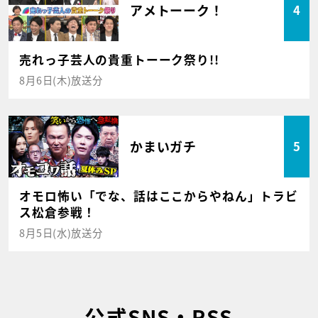
アメトーーク！
4
売れっ子芸人の貴重トーーク祭り!!
8月6日(木)放送分
かまいガチ
5
オモロ怖い「でな、話はここからやねん」トラビ
ス松倉参戦！
8月5日(水)放送分
公式SNS・RSS