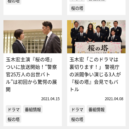
桜の塔
桜の塔
玉木宏主演『桜の塔』
玉木宏「このドラマは
ついに放送開始！“警察
裏切ります！」 警視庁
官25万人の出世バト
の派閥争い演じる3人が
ル”は初回から驚愕の展
『桜の塔』会見でもバ
開
トル
2021.04.15
2021.04.08
ドラマ
番組情報
ドラマ
番組情報
桜の塔
桜の塔