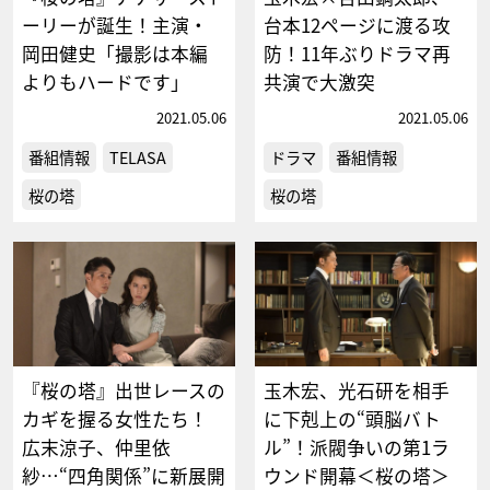
ーリーが誕生！主演・
台本12ページに渡る攻
岡田健史「撮影は本編
防！11年ぶりドラマ再
よりもハードです」
共演で大激突
2021.05.06
2021.05.06
番組情報
TELASA
ドラマ
番組情報
桜の塔
桜の塔
『桜の塔』出世レースの
玉木宏、光石研を相手
カギを握る女性たち！
に下剋上の“頭脳バト
広末涼子、仲里依
ル”！派閥争いの第1ラ
紗…“四角関係”に新展開
ウンド開幕＜桜の塔＞