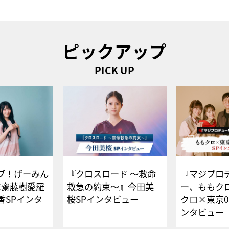
ピックアップ
PICK UP
ブ！げーみん
『クロスロード ～救命
『マジプロ
E齋藤樹愛羅
救急の約束～』今田美
ー、ももク
香SPインタ
桜SPインタビュー
クロ×東京0
ンタビュー