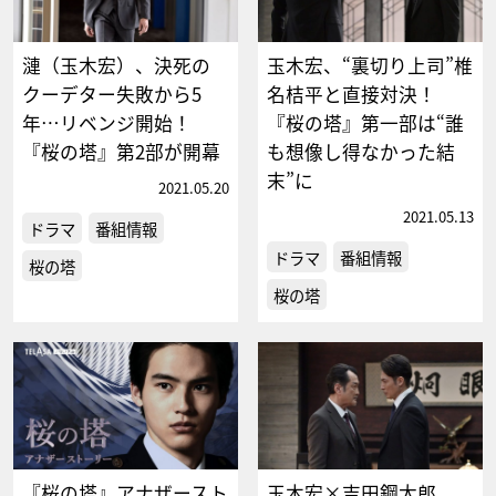
漣（玉木宏）、決死の
玉木宏、“裏切り上司”椎
クーデター失敗から5
名桔平と直接対決！
年…リベンジ開始！
『桜の塔』第一部は“誰
『桜の塔』第2部が開幕
も想像し得なかった結
末”に
2021.05.20
2021.05.13
ドラマ
番組情報
ドラマ
番組情報
桜の塔
桜の塔
『桜の塔』アナザースト
玉木宏×吉田鋼太郎、