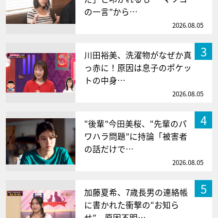
の一言”から…
2026.08.05
3
川田裕美、洗濯物がなぜか真
っ赤に！原因は息子のポケッ
トの中身…
2026.08.05
4
“後輩”今田美桜、“先輩のパ
ワハラ問題”に持論「被害者
の話だけで…
2026.08.05
5
加藤夏希、7歳長男の連絡帳
に書かれた衝撃の“お知ら
せ” 原因不明…