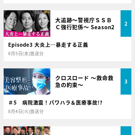
大追跡～警視庁ＳＳＢ
2
Ｃ強行犯係～ Season2
Episode3 大炎上…暴走する正義
8月5日(水)放送分
クロスロード ～救命救
3
急の約束～
＃5 病院激震！パワハラ＆医療事故!?
8月4日(火)放送分