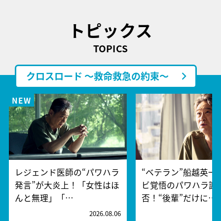
トピックス
TOPICS
クロスロード ～救命救急の約束～
レジェンド医師の“パワハラ
“ベテラン”船越英一
発言”が大炎上！「女性はほ
ビ覚悟のパワハラ謝
んと無理」「…
否！“後輩”だけに…
2026.08.06
2