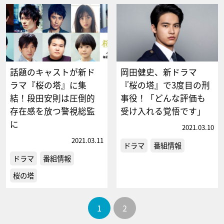
話題のキャストが新ド
岡田健史、新ドラマ
ラマ『桜の塔』に集
『桜の塔』で3度目の刑
結！段田安則は圧倒的
事役！「どんな評価も
存在感を放つ警視総監
受け入れる覚悟です」
に
2021.03.10
2021.03.11
ドラマ
番組情報
ドラマ
番組情報
桜の塔
1
2