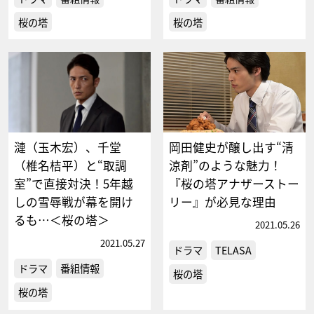
桜の塔
桜の塔
漣（玉木宏）、千堂
岡田健史が醸し出す“清
（椎名桔平）と“取調
涼剤”のような魅力！
室”で直接対決！5年越
『桜の塔アナザーストー
しの雪辱戦が幕を開け
リー』が必見な理由
るも…＜桜の塔＞
2021.05.26
2021.05.27
ドラマ
TELASA
ドラマ
番組情報
桜の塔
桜の塔