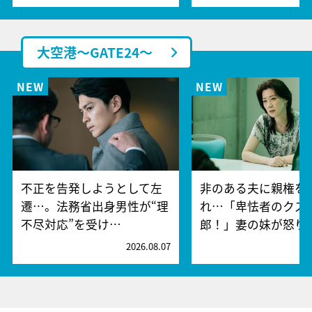
大空港～GATE24～
不正を告発しようとして左
非のある夫に親権を
遷…。法務省出身男性が“理
れ…「卑怯者のクズ
不尽対応”を受け…
郎！」妻の妹が怒り
2026.08.07
2