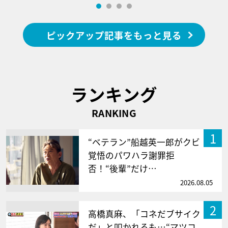
ピックアップ記事をもっと見る
ランキング
RANKING
1
“ベテラン”船越英一郎がクビ
覚悟のパワハラ謝罪拒
否！“後輩”だけ…
2026.08.05
2
高橋真麻、「コネだブサイク
だ」と叩かれるも…“マツコ