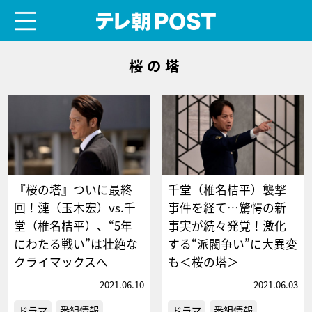
menu
テレ朝POST
桜の塔
『桜の塔』ついに最終
千堂（椎名桔平）襲撃
回！漣（玉木宏）vs.千
事件を経て…驚愕の新
堂（椎名桔平）、“5年
事実が続々発覚！激化
にわたる戦い”は壮絶な
する“派閥争い”に大異変
クライマックスへ
も＜桜の塔＞
2021.06.10
2021.06.03
ドラマ
番組情報
ドラマ
番組情報