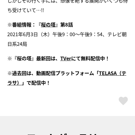
しかしその行く手には、想像を絶する展開がいくつも待
ち受けていて…!!
※番組情報：『
桜の塔
』第8話
2021年6月3日（木）午後9：00～午後9：54、テレビ朝
日系24局
※『桜の塔』最新回は、
TVer
にて無料配信中！
※過去回は、動画配信プラットフォーム「
TELASA（テ
ラサ）
」で配信中！
ス