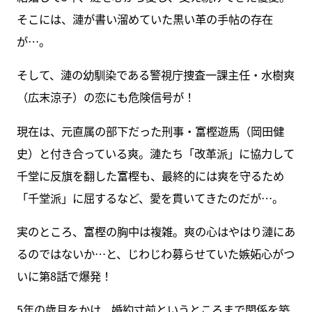
そこには、漣が書い溜めていた黒い革の手帖の存在
が…。
そして、漣の幼馴染である警視庁捜査一課主任・水樹爽
（広末涼子）の恋にも危険信号が！
現在は、元直属の部下だった刑事・富樫遊馬（岡田健
史）と付き合っている爽。漣たち「改革派」に協力して
千堂に反旗を翻した富樫も、最終的には爽を守るため
「千堂派」に屈するなど、愛を貫いてきたのだが…。
実のところ、富樫の胸中は複雑。爽の心はやはり漣にあ
るのではないか…と、じわじわ募らせていた嫉妬心がつ
いに第8話で爆発！
5年の歳月をかけ、婚約寸前というところまで関係を築