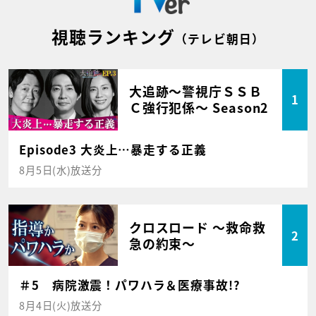
視聴ランキング
（テレビ朝日）
大追跡～警視庁ＳＳＢ
1
Ｃ強行犯係～ Season2
Episode3 大炎上…暴走する正義
8月5日(水)放送分
クロスロード ～救命救
2
急の約束～
＃5 病院激震！パワハラ＆医療事故!?
8月4日(火)放送分