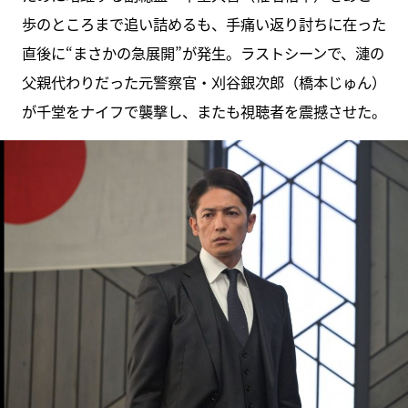
歩のところまで追い詰めるも、手痛い返り討ちに在った
直後に“まさかの急展開”が発生。ラストシーンで、漣の
父親代わりだった元警察官・刈谷銀次郎（橋本じゅん）
が千堂をナイフで襲撃し、またも視聴者を震撼させた。