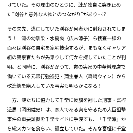
けていた。その理由のひとつに、漣が独自に突き止め
た“刈谷と意外な人物とのつながり”があり…!?
その矢先、逃亡していた刈谷が何者かに射殺されてしま
う！ 漣の幼馴染・水樹爽（広末涼子）ら捜査一課の
面々は刈谷の自宅を家宅捜索するが、まもなくキャリア
組の警察官たちが先乗りして何かを探していたことが判
明。と同時に、刈谷がかつて、爽の実家の中華料理店で
働いている元銀行強盗犯・蒲生兼人（森崎ウィン）から
改造銃を購入していた事実も明らかになる！
一方、漣たちに協力して千堂に反旗を翻した刑事・富樫
遊馬（岡田健史）は、恋人である爽を守るため大臣狙撃
事件の重要証拠を千堂サイドに手渡すも、「千堂派」か
ら総スカンを食らい、孤立していた。そんな富樫に千堂