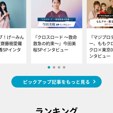
ブ！げーみん
『クロスロード ～救命
『マジプロ
E齋藤樹愛羅
救急の約束～』今田美
ー、ももク
香SPインタ
桜SPインタビュー
クロ×東京0
ンタビュー
ピックアップ記事をもっと見る
ランキング