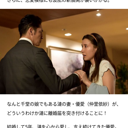
なんと千堂の娘でもある漣の妻・優愛（仲里依紗）が、
どういうわけか漣に離婚届を突き付けることに！
結婚して5年、漣を心から愛し、支え続けてきた優愛。