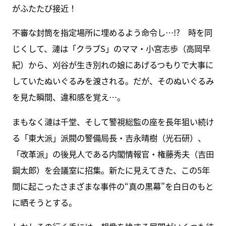
がふたたび接近！
不審な封筒を指定場所に埋めるよう命令し…!? 時を同
じくして、漣は「クラブS」のママ・小宮志歩（高岡早
紀）から、刈谷が生き別れの娘にあげるつもりで大事に
していたぬいぐるみを渡される。だが、そのぬいぐるみ
を見た瞬間、違和感を覚え…。
まもなく漣は千堂、そして警視総監の座を長年狙い続け
る「東大派」派閥の警備局長・吉永晴樹（光石研）、
「改革派」の後見人である内閣情報官・権藤秀夫（吉田
鋼太郎）を会議室に招集。新たに見えてきた、この5年
間に起こったさまざまな事件の“真の黒幕”を白日のもと
に晒そうとする。