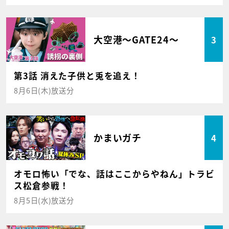
大空港～GATE24～
3
第3話 消えた子供と兎を追え！
8月6日(木)放送分
かまいガチ
4
オモロ怖い「でな、話はここからやねん」トラビ
ス松倉参戦！
8月5日(水)放送分