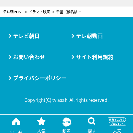
テレ朝POST
ドラマ・映画
千堂（椎名桔平）襲撃事件を経て…驚愕の新事実が続々発覚！激化する“派閥争い”に大異変も＜桜の塔＞
テレビ朝日
テレ朝動画
お問い合わせ
サイト利用規約
プライバシーポリシー
Copyright(C) tv asahi All rights reserved.
ホーム
人気
新着
探す
未来