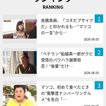
RANKING
1
高橋真麻、「コネだブサイク
だ」と叩かれるも…“マツコ
の一言”から…
2026.08.05
2
“ベテラン”船越英一郎がクビ
覚悟のパワハラ謝罪拒
否！“後輩”だけ…
2026.08.05
3
マツコ、初めて食べたとき
の“衝撃度ナンバーワングル
メ”を告白「…