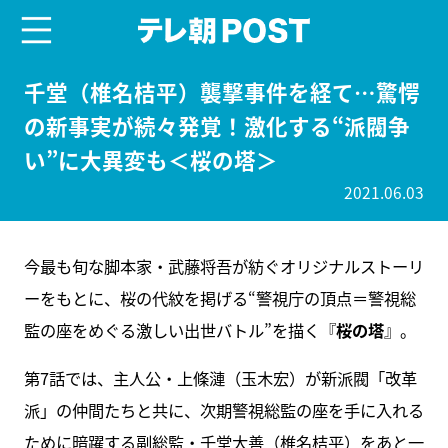
menu
テレ朝POST
千堂（椎名桔平）襲撃事件を経て…驚愕
の新事実が続々発覚！激化する“派閥争
い”に大異変も＜桜の塔＞
2021.06.03
今最も旬な脚本家・武藤将吾が紡ぐオリジナルストーリ
ーをもとに、桜の代紋を掲げる“警視庁の頂点＝警視総
監の座をめぐる激しい出世バトル”を描く『
桜の塔
』。
第7話では、主人公・上條漣（玉木宏）が新派閥「改革
派」の仲間たちと共に、次期警視総監の座を手に入れる
ために暗躍する副総監・千堂大善（椎名桔平）をあと一