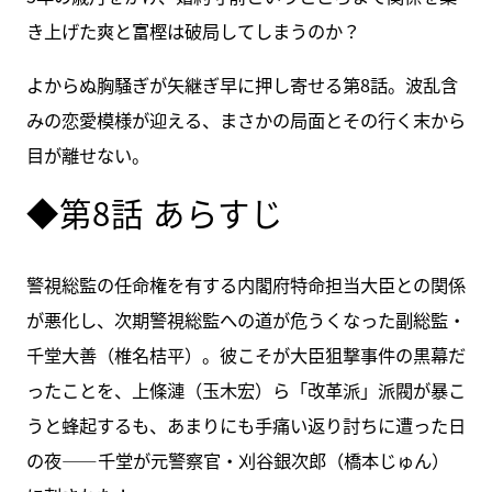
き上げた爽と富樫は破局してしまうのか？
よからぬ胸騒ぎが矢継ぎ早に押し寄せる第8話。波乱含
みの恋愛模様が迎える、まさかの局面とその行く末から
目が離せない。
◆第8話 あらすじ
警視総監の任命権を有する内閣府特命担当大臣との関係
が悪化し、次期警視総監への道が危うくなった副総監・
千堂大善（椎名桔平）。彼こそが大臣狙撃事件の黒幕だ
ったことを、上條漣（玉木宏）ら「改革派」派閥が暴こ
うと蜂起するも、あまりにも手痛い返り討ちに遭った日
の夜――千堂が元警察官・刈谷銀次郎（橋本じゅん）