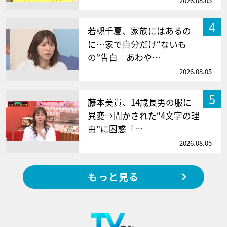
2026.08.05
4
若槻千夏、家族にはあるの
に…家で自分だけ“ないも
の”告白 あわや…
2026.08.05
5
藤本美貴、14歳長男の服に
異変→聞かされた“4文字の理
由”に困惑「…
2026.08.05
もっと見る