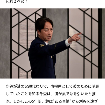
に刺された！
刈谷が漣の父親代わりで、情報屋として彼のために暗躍
していたことを知る千堂は、漣が裏で糸を引いたと推
測。しかしこの5年間、漣は“ある事情”から刈谷を遠ざ