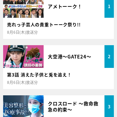
アメトーーク！
1
売れっ子芸人の貴重トーーク祭り!!
8月6日(木)放送分
大空港～GATE24～
2
第3話 消えた子供と兎を追え！
8月6日(木)放送分
クロスロード ～救命救
3
急の約束～