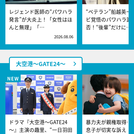
レジェンド医師の“パワハラ
“ベテラン”船越英一
発言”が大炎上！「女性はほ
ビ覚悟のパワハラ謝
んと無理」「…
否！“後輩”だけに…
2026.08.06
2
大空港～GATE24～
ドラマ『大空港～GATE24
暴力夫が親権取得…
～』主演の趣里、“一日羽田
息子が切実な訴え「