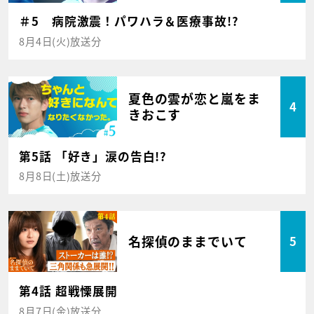
＃5 病院激震！パワハラ＆医療事故!?
8月4日(火)放送分
夏色の雲が恋と嵐をま
4
きおこす
第5話 「好き」涙の告白!?
8月8日(土)放送分
名探偵のままでいて
5
第4話 超戦慄展開
8月7日(金)放送分