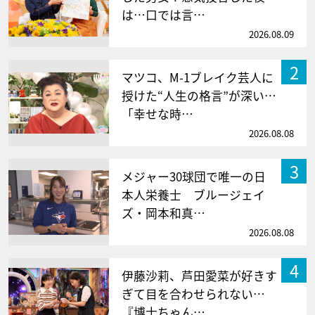
は…口では言…
2026.08.09
2
マツコ、M-1ブレイク芸人に
授けた“人生の格言”が深い…
「幸せな時…
2026.08.08
3
メジャー30球団で唯一の日
本人栄養士 ブルージェイ
ズ・岡本和真…
2026.08.08
4
伊藤沙莉、芦田愛菜が好きす
ぎて目を合わせられない…
『博士ちゃん…