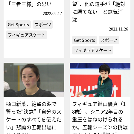
「三者三様」の思い
望”、他の選手が「絶対
に勝てない」と意気消
2022.02.17
沈
Get Sports
スポーツ
2021.11.26
フィギュアスケート
Get Sports
スポーツ
フィギュアスケート
樋口新葉、絶望の淵で
フィギュア鍵山優真（1
誓った“決意”「自分のス
8歳）、シニア2年目の
ケートのすべてを伝えた
重圧をはねのけられる
い」悲願の五輪出場に
か。五輪シーズンの挑戦