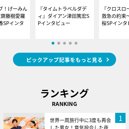
ブ！げーみん
『タイムトラベルダデ
『クロスロー
E齋藤樹愛羅
ィ』ダイアン津田篤宏S
救急の約束
香SPインタ
Pインタビュー
桜SPイ
ピックアップ記事をもっと見る
ランキング
RANKING
1
世界一周旅行中に3度も再会
した男女！意気投合した夜