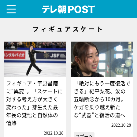
menu
テレ朝POST
フィギュアスケート
フィギュア・宇野昌磨
「絶対にもう一度復活で
に“異変”。「スケートに
きる」紀平梨花、涙の
対する考え方が大きく
五輪断念から10カ月。
変わった」芽生えた最
ケガを乗り越え新た
年長の覚悟と自然体の
な“武器”と復活の道へ
情熱
2022.10.28
2022.10.28
スポーツ