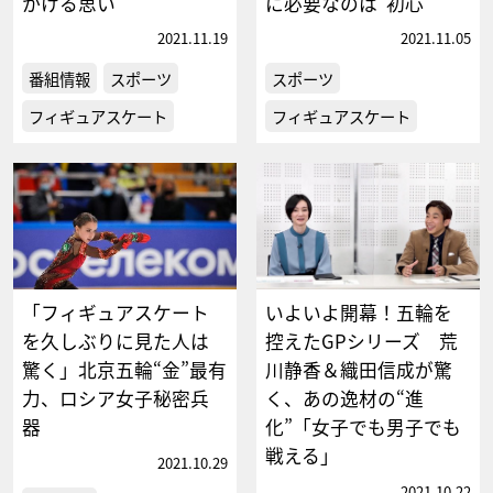
かける思い
に必要なのは“初心”
2021.11.19
2021.11.05
番組情報
スポーツ
スポーツ
フィギュアスケート
フィギュアスケート
「フィギュアスケート
いよいよ開幕！五輪を
を久しぶりに見た人は
控えたGPシリーズ 荒
驚く」北京五輪“金”最有
川静香＆織田信成が驚
力、ロシア女子秘密兵
く、あの逸材の“進
器
化”「女子でも男子でも
戦える」
2021.10.29
2021.10.22