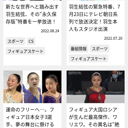
新たな世界へと踏み出す
羽生結弦の緊急特番、7
羽生結弦、その“永久保
月23日にテレビ朝日系
存版”特番を一挙放送！
列で放送決定！羽生本
人もスタジオ出演
2022.08.24
2022.07.20
スポーツ
CS
番組情報
スポーツ
フィギュアスケート
フィギュアスケート
運命のフリーへ…。フ
フィギュア大国ロシア
ィギュア日本女子3選
が生んだ最高傑作、ワ
手、夢の舞台に懸ける
リエワ。その異名は“絶