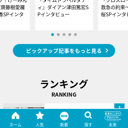
E齋藤樹愛羅
ィ』ダイアン津田篤宏S
救急の約束
香SPインタ
Pインタビュー
桜SPイ
ピックアップ記事をもっと見る
ランキング
RANKING
1
“ベテラン”船越英一郎がクビ
覚悟のパワハラ謝罪拒
ホーム
人気
新着
探す
未来
否！“後輩”だけ…