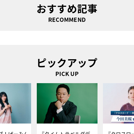
おすすめ記事
RECOMMEND
ピックアップ
PICK UP
ブ！げーみん
『タイムトラベルダデ
『クロスロー