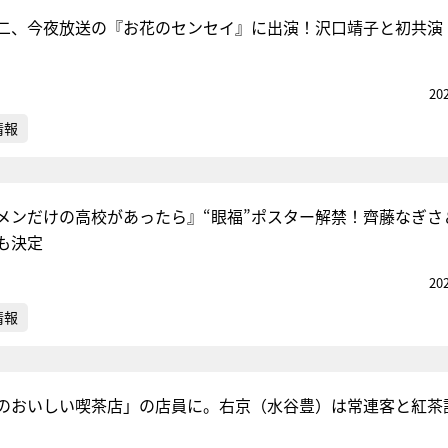
二、今夜放送の『お花のセンセイ』に出演！沢口靖子と初共演
『アイ＝ラブ！げーみん
20
E齋藤樹愛羅＆佐々木舞
情報
ビュー
メンだけの高校があったら』“眼福”ポスター解禁！齊藤なぎさ
も決定
20
情報
のおいしい喫茶店」の店員に。右京（水谷豊）は常連客と紅茶