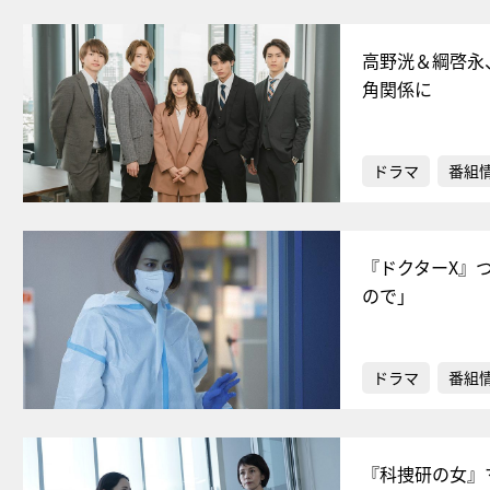
高野洸＆綱啓永
角関係に
ドラマ
番組
『ドクターX』
ので」
ドラマ
番組
『科捜研の女』