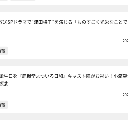
放送SPドラマで“津田梅子”を演じる「ものすごく光栄なことで
20
情報
歳誕生日を『鹿楓堂よついろ日和』キャスト陣がお祝い！小瀧望
感激
20
情報