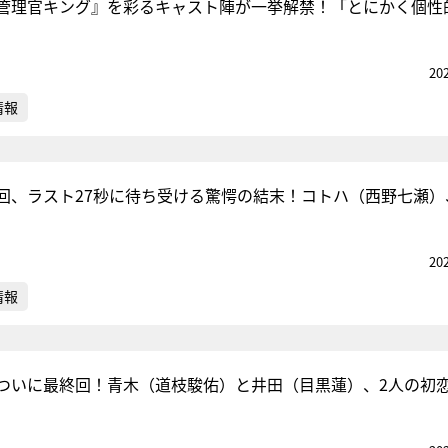
管理官キング』を彩るキャスト陣が一挙解禁！「とにかく個性
20
情報
回、ラスト27秒に待ち受ける驚愕の結末！コトハ（西野七瀬）
20
情報
ついに最終回！青木（道枝駿佑）と井田（目黒蓮）、2人の初