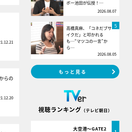
ボー池田が伝授！…
2026.08.07
5
高橋真麻、「コネだブサ
イクだ」と叩かれる
も…“マツコの一言”か
21.12.21
ら…
2026.08.05
もっと見る
からの
21.12.20
視聴ランキング
（テレビ朝日）
大空港～GATE2
1