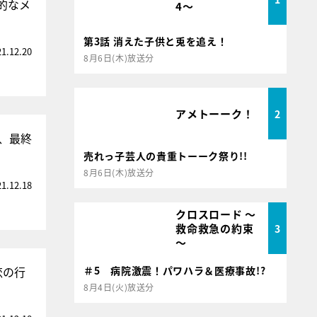
的なメ
4～
第3話 消えた子供と兎を追え！
21.12.20
8月6日(木)放送分
アメトーーク！
2
、最終
売れっ子芸人の貴重トーーク祭り!!
8月6日(木)放送分
21.12.18
クロスロード ～
救命救急の約束
3
～
恋の行
＃5 病院激震！パワハラ＆医療事故!?
8月4日(火)放送分