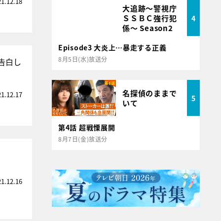
21.12.18
大追跡～警視庁
ＳＳＢＣ強行犯
4
係～ Season2
Episode3 大炎上…暴走する正義
8月5日(水)放送分
告白し
名探偵のままで
21.12.17
5
いて
第4話 超戦慄展開
8月7日(金)放送分
21.12.16