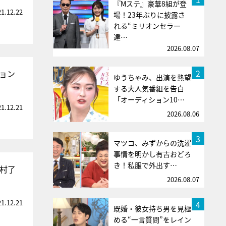
『Mステ』豪華8組が登
21.12.22
場！23年ぶりに披露さ
れる“ミリオンセラー
達…
2026.08.07
2
ョン
ゆうちゃみ、出演を熱望
する大人気番組を告白
「オーディション10…
21.12.21
2026.08.06
3
マツコ、みずからの洗濯
事情を明かし有吉おどろ
き！私服で外出す…
村了
2026.08.07
21.12.21
4
既婚・彼女持ち男を見極
める“一言質問”をレイン