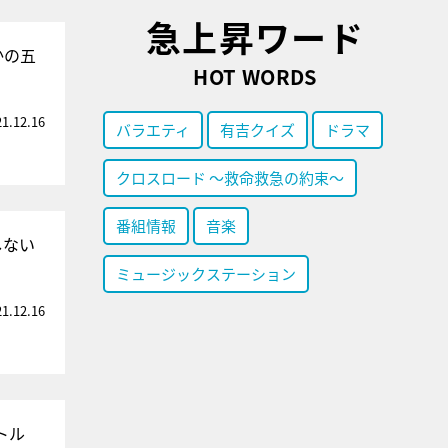
急上昇ワード
かの五
HOT WORDS
21.12.16
バラエティ
有吉クイズ
ドラマ
クロスロード ～救命救急の約束～
番組情報
音楽
しない
ミュージックステーション
21.12.16
トル