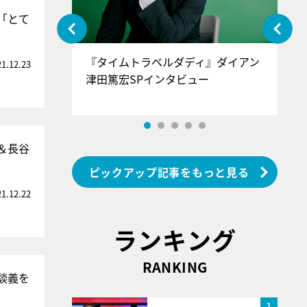
「とて
ぐ』＝LOV
『タイムトラベルダディ』ダイアン
『
21.12.23
香SPインタ
津田篤宏SPインタビュー
～
＆長谷
ピックアップ記事をもっと見る
21.12.22
ランキング
RANKING
談義を
1