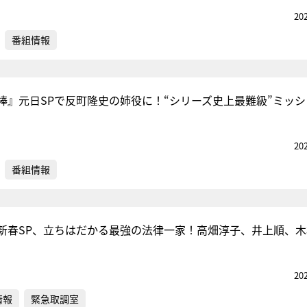
20
番組情報
棒』元日SPで反町隆史の姉役に！“シリーズ史上最難級”ミッシ
20
番組情報
新春SP、立ちはだかる最強の法律一家！高畑淳子、井上順、木
20
情報
緊急取調室