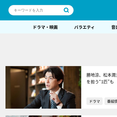
ドラマ・映画
バラエティ
音
勝地涼、松本潤
を担う“1匹”も
ドラマ
番組