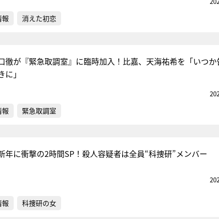
20
情報
消えた初恋
口徹が『緊急取調室』に臨時加入！比嘉、天海祐希を「いつか
きに」
20
情報
緊急取調室
新年に衝撃の2時間SP！殺人容疑者は全員“科捜研”メンバー
20
情報
科捜研の女