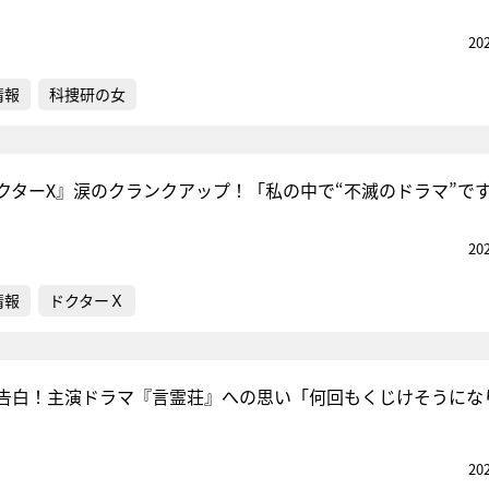
20
情報
科捜研の女
クターX』涙のクランクアップ！「私の中で“不滅のドラマ”で
20
情報
ドクターＸ
告白！主演ドラマ『言霊荘』への思い「何回もくじけそうにな
20