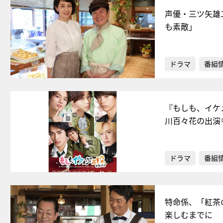
声優・三ツ矢雄
も素敵」
ドラマ
番組
『もしも、イケ
川百々花の出演
ドラマ
番組
特命係、「紅茶
楽しむまでに