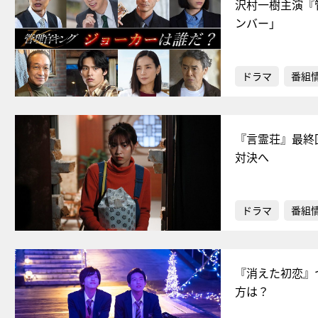
沢村一樹主演『
ンバー」
ドラマ
番組
『言霊荘』最終
対決へ
ドラマ
番組
『消えた初恋』
方は？