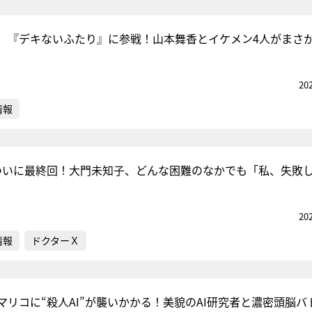
、『デキないふたり』に参戦！山本舞香とイケメン4人がまさ
20
情報
ついに最終回！大門未知子、どんな困難のなかでも「私、失敗
20
情報
ドクターＸ
マリコに“殺人AI”が襲いかかる！美貌のAI研究者と濃密頭脳バ