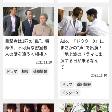
目撃者は1匹の“亀”。特
Ado、『ドクターX』に
命係、不可解な密室殺
まさかの“声”で出演！
人の謎を追う＜相棒＞
「地上波のドラマに出
演する日が来るなん
2021.11.10
て…」
ドラマ
相棒
番組情報
2021.11.10
ドラマ
番組情報
ドクターＸ