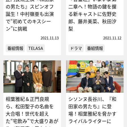
の男たち』スピンオフ
二章へ！物語の鍵を握
誕生！中村嶺亜も出演
る新キャストに佐野史
で“初めてのキスシー
郎、藤井美菜、秋田汐
ン”に挑戦
梨
2021.11.13
2021.11.12
番組情報
TELASA
ドラマ
番組情報
相葉雅紀＆正門良規
シソンヌ長谷川、『和
ら、松田聖子の名曲を
田家の男たち』に登
大合唱！世代を超え
場！相葉雅紀を脅かす
た“宅飲み”で大盛りあが
ライバルライターに