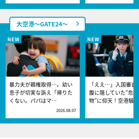
大空港～GATE24～
暴力夫が親権取得…。幼い
「ええ…」入国審査
息子が切実な訴え「帰りた
腹に隠していた“危険
くない。パパはマ…
物”に仰天！空港騒
2026.08.07
2