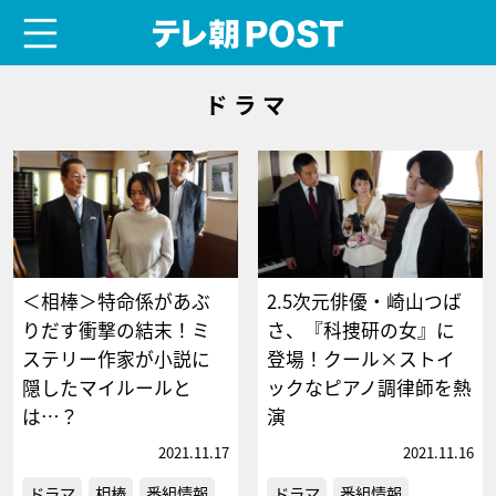
menu
テレ朝POST
ドラマ
＜相棒＞特命係があぶ
2.5次元俳優・崎山つば
りだす衝撃の結末！ミ
さ、『科捜研の女』に
ステリー作家が小説に
登場！クール×ストイ
隠したマイルールと
ックなピアノ調律師を熱
は…？
演
2021.11.17
2021.11.16
ドラマ
相棒
番組情報
ドラマ
番組情報