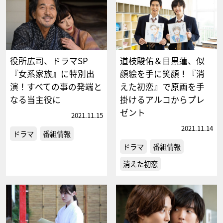
役所広司、ドラマSP
道枝駿佑＆目黒蓮、似
『女系家族』に特別出
顔絵を手に笑顔！『消
演！すべての事の発端と
えた初恋』で原画を手
なる当主役に
掛けるアルコからプレ
ゼント
2021.11.15
2021.11.14
ドラマ
番組情報
ドラマ
番組情報
消えた初恋