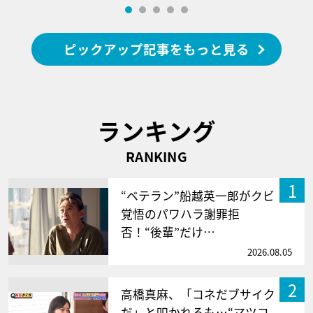
ピックアップ記事をもっと見る
ランキング
RANKING
1
“ベテラン”船越英一郎がクビ
覚悟のパワハラ謝罪拒
否！“後輩”だけ…
2026.08.05
2
高橋真麻、「コネだブサイク
だ」と叩かれるも…“マツコ