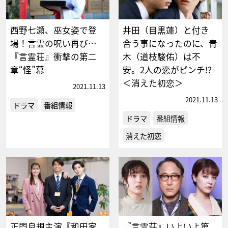
西野七瀬、巫女姿で登
井田（目黒蓮）と付き
場！言霊の呪い再び…
合う事になったのに、青
『言霊荘』衝撃の第二
木（道枝駿佑）は不
章“怪”幕
安。2人の恋がピンチ!?
＜消えた初恋＞
2021.11.13
2021.11.13
ドラマ
番組情報
ドラマ
番組情報
消えた初恋
正門良規主演『和田家
『言霊荘』いよいよ第