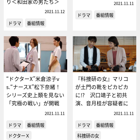
り＜和田家の男たち＞
2021.11.11
2021.11.12
ドラマ
番組情報
ドラマ
番組情報
“ドクターX”米倉涼子v
『科捜研の女』マリコ
s.“ナースX”松下奈緒！
が土門の靴をピカピカ
シリーズ史上類を見ない
に!? 沢口靖子と初共
「究極の戦い」が開戦
演、音月桂が容疑者に
2021.11.11
2021.11.11
ドラマ
番組情報
ドラマ
番組情報
ドクターＸ
科捜研の女