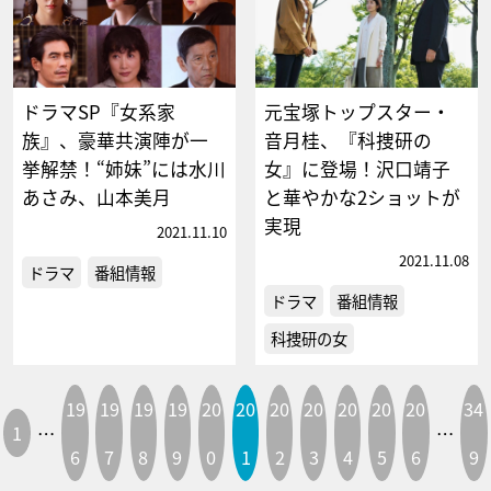
ドラマSP『女系家
元宝塚トップスター・
族』、豪華共演陣が一
音月桂、『科捜研の
挙解禁！“姉妹”には水川
女』に登場！沢口靖子
あさみ、山本美月
と華やかな2ショットが
実現
2021.11.10
2021.11.08
ドラマ
番組情報
ドラマ
番組情報
科捜研の女
19
19
19
19
20
20
20
20
20
20
20
34
1
…
…
6
7
8
9
0
1
2
3
4
5
6
9