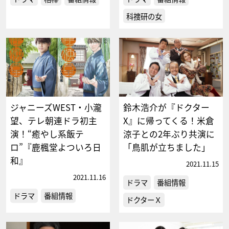
科捜研の女
ジャニーズWEST・小瀧
鈴木浩介が『ドクター
望、テレ朝連ドラ初主
X』に帰ってくる！米倉
演！“癒やし系飯テ
涼子との2年ぶり共演に
ロ”『鹿楓堂よついろ日
「鳥肌が立ちました」
和』
2021.11.15
2021.11.16
ドラマ
番組情報
ドラマ
番組情報
ドクターＸ