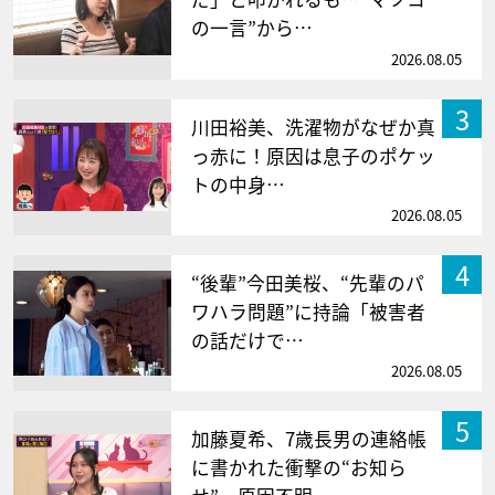
の一言”から…
2026.08.05
3
川田裕美、洗濯物がなぜか真
っ赤に！原因は息子のポケッ
トの中身…
2026.08.05
4
“後輩”今田美桜、“先輩のパ
ワハラ問題”に持論「被害者
の話だけで…
2026.08.05
5
加藤夏希、7歳長男の連絡帳
に書かれた衝撃の“お知ら