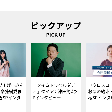
ピックアップ
PICK UP
ブ！げーみん
『タイムトラベルダデ
『クロスロー
E齋藤樹愛羅
ィ』ダイアン津田篤宏S
救急の約束
香SPインタ
Pインタビュー
桜SPイ