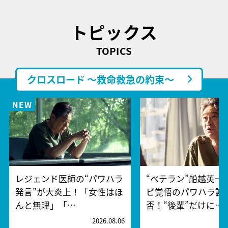
トピックス
TOPICS
クロスロード ～救命救急の約束～
レジェンド医師の“パワハラ
“ベテラン”船越英一
発言”が大炎上！「女性はほ
ビ覚悟のパワハラ謝
んと無理」「…
否！“後輩”だけに…
2026.08.06
2