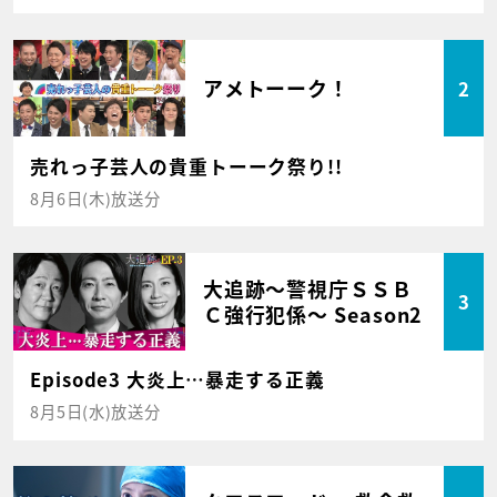
アメトーーク！
2
売れっ子芸人の貴重トーーク祭り!!
8月6日(木)放送分
大追跡～警視庁ＳＳＢ
3
Ｃ強行犯係～ Season2
Episode3 大炎上…暴走する正義
8月5日(水)放送分