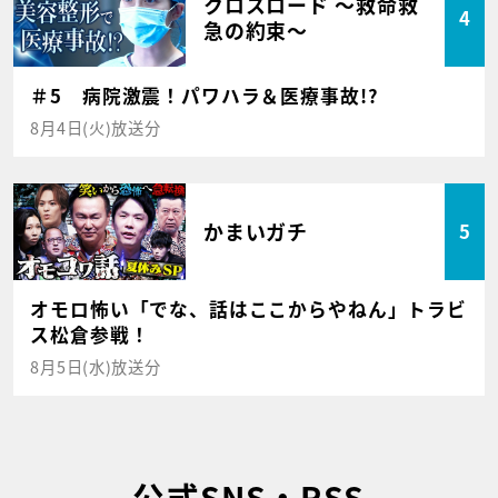
クロスロード ～救命救
4
急の約束～
＃5 病院激震！パワハラ＆医療事故!?
8月4日(火)放送分
かまいガチ
5
オモロ怖い「でな、話はここからやねん」トラビ
ス松倉参戦！
8月5日(水)放送分
公式SNS・RSS