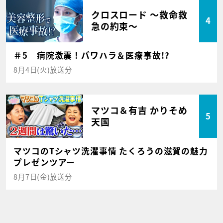
クロスロード ～救命救
4
急の約束～
＃5 病院激震！パワハラ＆医療事故!?
8月4日(火)放送分
マツコ＆有吉 かりそめ
5
天国
マツコのTシャツ洗濯事情 たくろうの滋賀の魅力
プレゼンツアー
8月7日(金)放送分