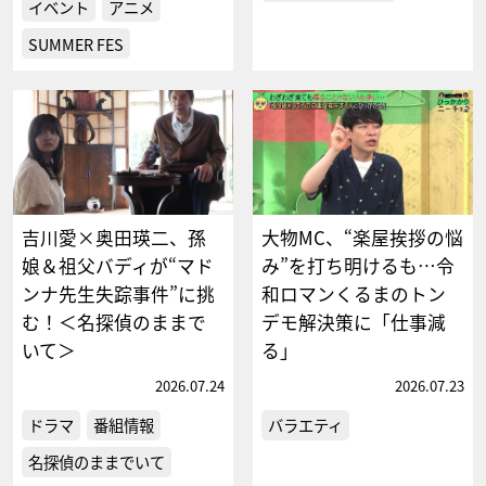
イベント
アニメ
SUMMER FES
吉川愛×奥田瑛二、孫
大物MC、“楽屋挨拶の悩
娘＆祖父バディが“マド
み”を打ち明けるも…令
ンナ先生失踪事件”に挑
和ロマンくるまのトン
む！＜名探偵のままで
デモ解決策に「仕事減
いて＞
る」
2026.07.24
2026.07.23
ドラマ
番組情報
バラエティ
名探偵のままでいて