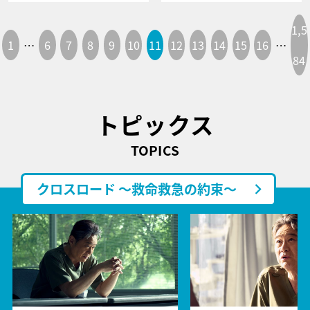
1,5
1
…
6
7
8
9
10
11
12
13
14
15
16
…
84
トピックス
TOPICS
クロスロード ～救命救急の約束～