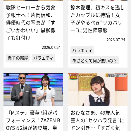
戦隊ヒーローから気象
鈴木愛理、初キスを逃し
予報士へ！片岡信和、
たカップルに持論！女
俳優時代の写真が「す
子がやるべき“リカバリ
ごいかわいい」黒柳徹
ー”に男性陣感服
子も釘付け
2026.07.24
2026.07.24
バラエティ
徹子の部屋
バラエティ
あざとくて何が悪いの？
『Mステ』豪華7組がパ
おひなさま、49歳人気
フォーマンス！ZAZEN B
芸人の“セクハラ発言”に
OYSら2組が初登場、単
ドン引き…「すごく気