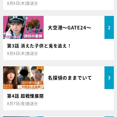
8月6日(木)放送分
大空港～GATE24～
2
第3話 消えた子供と兎を追え！
8月6日(木)放送分
名探偵のままでいて
3
第4話 超戦慄展開
8月7日(金)放送分