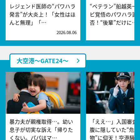
レジェンド医師の“パワハラ
“ベテラン”船越英一
発言”が大炎上！「女性はほ
ビ覚悟のパワハラ謝
んと無理」「…
否！“後輩”だけに…
2026.08.06
2
大空港～GATE24～
暴力夫が親権取得…。幼い
「ええ…」入国審査
息子が切実な訴え「帰りた
腹に隠していた“危険
くない。パパはマ…
物”に仰天！空港騒