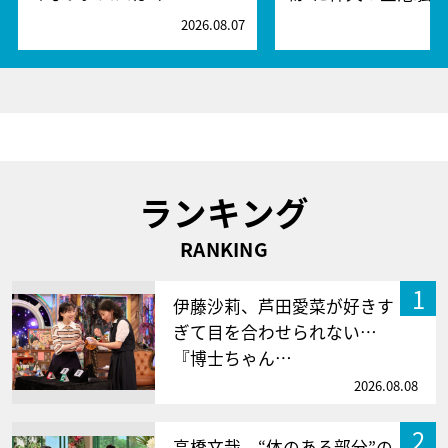
2026.08.07
2
ランキング
RANKING
1
伊藤沙莉、芦田愛菜が好きす
ぎて目を合わせられない…
『博士ちゃん…
2026.08.08
2
高橋文哉、“体のある部分”の