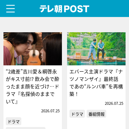
menu
テレ朝POST
“2歳差”吉川愛＆綱啓永
エバース主演ドラマ『ナ
がキス寸前!? 飲み会で酔
ツノマンザイ』最終話
ったまま顔を近づけ…ド
であの“ルンバ車”を再構
ラマ『名探偵のままで
築！
いて』
2026.07.25
2026.07.25
ドラマ
番組情報
ドラマ