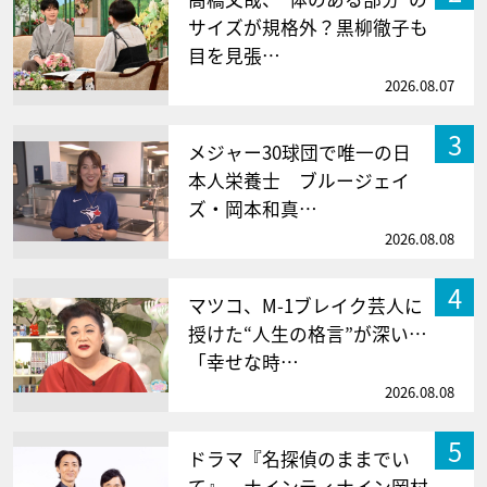
サイズが規格外？黒柳徹子も
目を見張…
2026.08.07
3
メジャー30球団で唯一の日
本人栄養士 ブルージェイ
ズ・岡本和真…
2026.08.08
4
マツコ、M-1ブレイク芸人に
授けた“人生の格言”が深い…
「幸せな時…
2026.08.08
5
ドラマ『名探偵のままでい
て』、ナインティナイン岡村