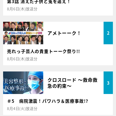
第3話 消えた子供と兎を追え！
8月6日(木)放送分
アメトーーク！
2
売れっ子芸人の貴重トーーク祭り!!
8月6日(木)放送分
クロスロード ～救命救
3
急の約束～
＃5 病院激震！パワハラ＆医療事故!?
8月4日(火)放送分