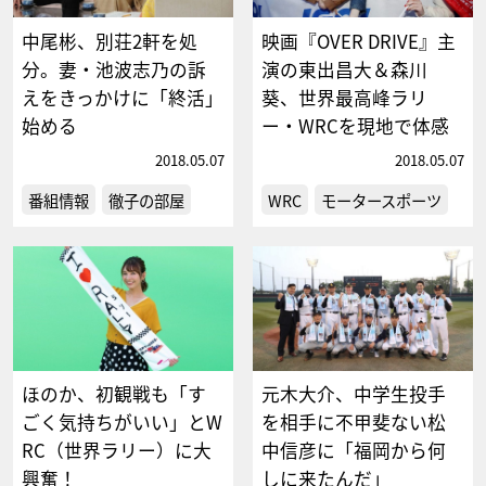
中尾彬、別荘2軒を処
映画『OVER DRIVE』主
分。妻・池波志乃の訴
演の東出昌大＆森川
えをきっかけに「終活」
葵、世界最高峰ラリ
始める
ー・WRCを現地で体感
2018.05.07
2018.05.07
番組情報
徹子の部屋
WRC
モータースポーツ
ほのか、初観戦も「す
元木大介、中学生投手
ごく気持ちがいい」とW
を相手に不甲斐ない松
RC（世界ラリー）に大
中信彦に「福岡から何
興奮！
しに来たんだ」