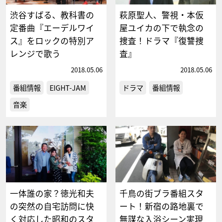
渋谷すばる、教科書の
萩原聖人、警視・本仮
定番曲『エーデルワイ
屋ユイカの下で執念の
ス』をロックの特別ア
捜査！ドラマ『復讐捜
レンジで歌う
査』
2018.05.06
2018.05.06
番組情報
EIGHT-JAM
ドラマ
番組情報
音楽
一体誰の家？徳光和夫
千鳥の街ブラ番組スタ
の突然の自宅訪問に快
ート！新宿の路地裏で
く対応した昭和のスタ
無謀な入浴シーン実現