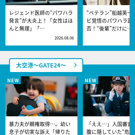
レジェンド医師の“パワハラ
“ベテラン”船越英一
発言”が大炎上！「女性はほ
ビ覚悟のパワハラ謝
んと無理」「…
否！“後輩”だけに…
2026.08.06
2
大空港～GATE24～
暴力夫が親権取得…。幼い
「ええ…」入国審査
息子が切実な訴え「帰りた
腹に隠していた“危険