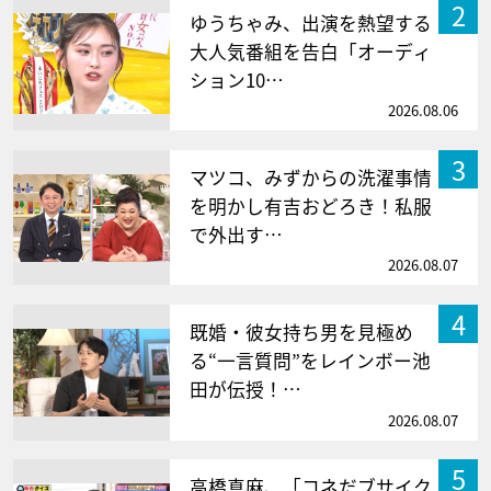
2
ゆうちゃみ、出演を熱望する
大人気番組を告白「オーディ
ション10…
2026.08.06
3
マツコ、みずからの洗濯事情
を明かし有吉おどろき！私服
で外出す…
2026.08.07
4
既婚・彼女持ち男を見極め
る“一言質問”をレインボー池
田が伝授！…
2026.08.07
5
高橋真麻、「コネだブサイク