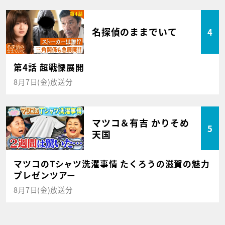
名探偵のままでいて
4
第4話 超戦慄展開
8月7日(金)放送分
マツコ＆有吉 かりそめ
5
天国
マツコのTシャツ洗濯事情 たくろうの滋賀の魅力
プレゼンツアー
8月7日(金)放送分