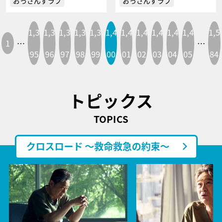
おっさんずラブ
おっさんずラブ
1,3
1,3
1,3
1,3
1,3
1,4
1,4
1,4
1,4
1,4
1,4
1,5
1
…
…
95
96
97
98
99
00
01
02
03
04
05
84
トピックス
TOPICS
クロスロード ～救命救急の約束～