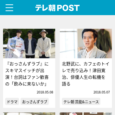
menu
テレ朝POST
『おっさんずラブ』に
北野武に、カフェのトイ
スキマスイッチが出
レで売り込み！津田寛
演！台詞はファン歓喜
治、俳優人生の転機を
の「飲みに来ないか」
語る
2018.05.08
2018.05.07
ドラマ
おっさんずラブ
テレ朝 芸能&ニュース