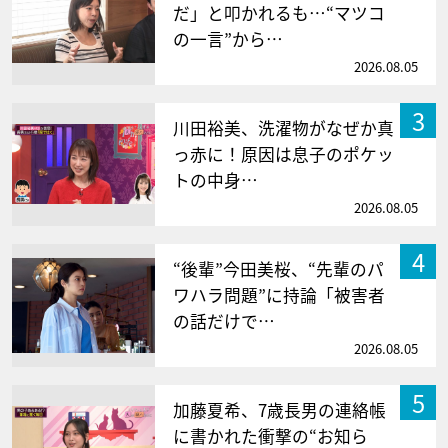
だ」と叩かれるも…“マツコ
の一言”から…
2026.08.05
3
川田裕美、洗濯物がなぜか真
っ赤に！原因は息子のポケッ
トの中身…
2026.08.05
4
“後輩”今田美桜、“先輩のパ
ワハラ問題”に持論「被害者
の話だけで…
2026.08.05
5
加藤夏希、7歳長男の連絡帳
に書かれた衝撃の“お知ら