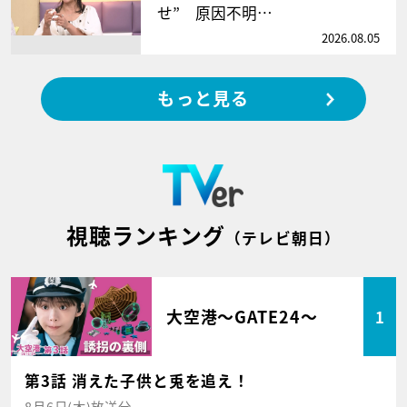
せ” 原因不明…
2026.08.05
もっと見る
視聴ランキング
（テレビ朝日）
大空港～GATE24～
1
第3話 消えた子供と兎を追え！
8月6日(木)放送分