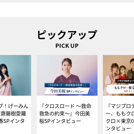
ピックアップ
PICK UP
ブ！げーみん
『クロスロード ～救命
『マジプロ
E齋藤樹愛羅
救急の約束～』今田美
ー、ももク
香SPインタ
桜SPインタビュー
クロ×東京0
ンタビュー