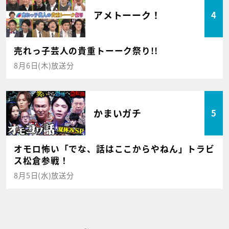
アメトーーク！
4
売れっ子芸人の貴重トーーク祭り!!
8月6日(木)放送分
かまいガチ
5
オモロ怖い「でな、話はここからやねん」トラビ
ス松倉参戦！
8月5日(水)放送分