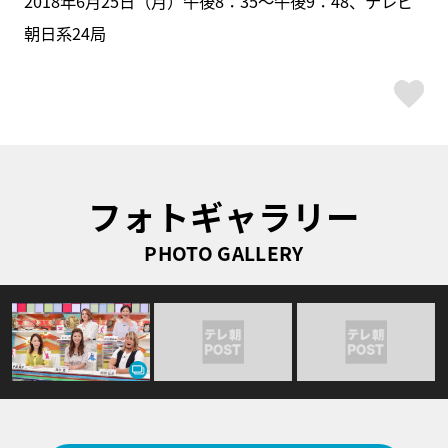
2018年6月25日（月）午後8：35～午後9：48、テレビ
朝日系24局
ス
フォトギャラリー
PHOTO GALLERY