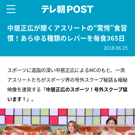
menu
テレ朝POST
中居正広が聞くアスリートの“驚愕”食習
慣！あらゆる種類のレバーを毎食365日
2018.06.25
スポーツに造詣の深い中居正広によるMCのもと、一流
アスリートたちがスポーツ界の号外スクープ秘話＆極秘
映像を連発する
『中居正広のスポーツ！号外スクープ狙
います！』
。