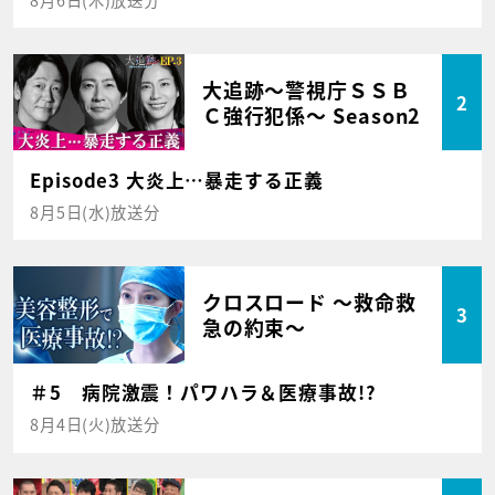
大追跡～警視庁ＳＳＢ
2
Ｃ強行犯係～ Season2
Episode3 大炎上…暴走する正義
8月5日(水)放送分
クロスロード ～救命救
3
急の約束～
＃5 病院激震！パワハラ＆医療事故!?
8月4日(火)放送分