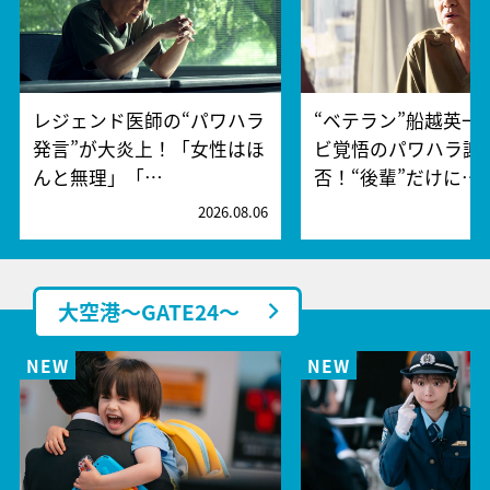
レジェンド医師の“パワハラ
“ベテラン”船越英一
発言”が大炎上！「女性はほ
ビ覚悟のパワハラ謝
んと無理」「…
否！“後輩”だけに…
2026.08.06
2
大空港～GATE24～