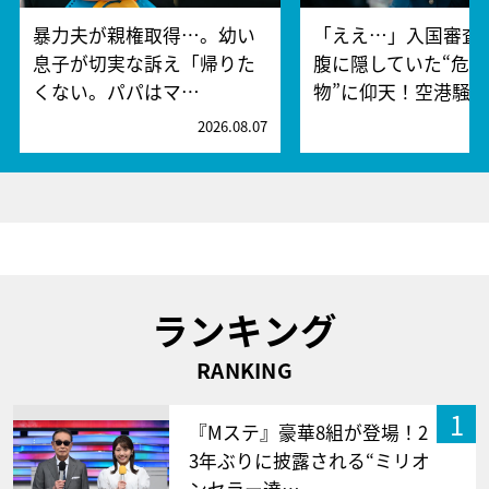
暴力夫が親権取得…。幼い
「ええ…」入国審査
息子が切実な訴え「帰りた
腹に隠していた“危険
くない。パパはマ…
物”に仰天！空港騒
2026.08.07
2
ランキング
RANKING
1
『Mステ』豪華8組が登場！2
3年ぶりに披露される“ミリオ