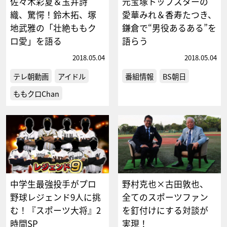
佐々木彩夏＆玉井詩
元宝塚トップスターの
織、驚愕！鈴木拓、塚
愛華みれ＆香寿たつき、
地武雅の「壮絶ももク
鎌倉で“男役あるある”を
ロ愛」を語る
語らう
2018.05.04
2018.05.04
テレ朝動画
アイドル
番組情報
BS朝日
ももクロChan
中学生最強投手がプロ
野村克也×古田敦也、
野球レジェンド9人に挑
全てのスポーツファン
む！『スポーツ大将』2
を釘付けにする対談が
時間SP
実現！