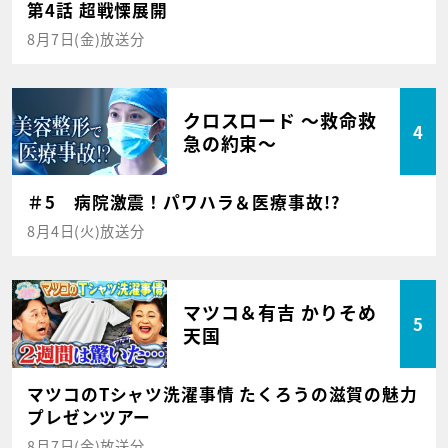
第4話 超戦慄展開
8月7日(金)放送分
クロスロード ～救命救
4
急の約束～
＃5 病院激震！パワハラ＆医療事故!?
8月4日(火)放送分
マツコ＆有吉 かりそめ
5
天国
マツコのTシャツ洗濯事情 たくろうの滋賀の魅力
プレゼンツアー
8月7日(金)放送分