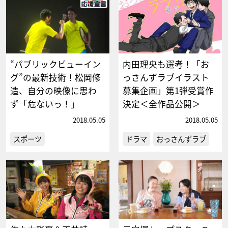
“パブリックビューイン
内田理央も選考！「お
グ”の最新技術！松岡修
っさんずラブイラスト
造、自分の映像に思わ
募集企画」第1弾受賞作
ず「危ないっ！」
決定＜全作品公開＞
2018.05.05
2018.05.05
スポーツ
ドラマ
おっさんずラブ