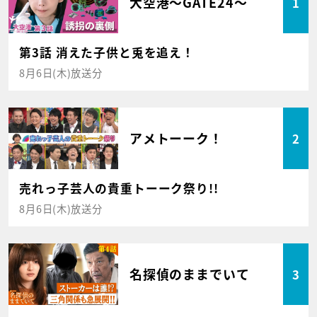
大空港～GATE24～
1
第3話 消えた子供と兎を追え！
8月6日(木)放送分
アメトーーク！
2
売れっ子芸人の貴重トーーク祭り!!
8月6日(木)放送分
名探偵のままでいて
3