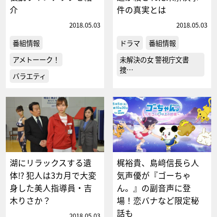
介
件の真実とは
2018.05.03
2018.05.03
番組情報
ドラマ
番組情報
アメトーーク！
未解決の女 警視庁文書
捜…
バラエティ
湖にリラックスする遺
梶裕貴、島﨑信長ら人
体!? 犯人は3カ月で大変
気声優が『ゴーちゃ
身した美人指導員・吉
ん。』の副音声に登
木りさか？
場！恋バナなど限定秘
話も
2018.05.03