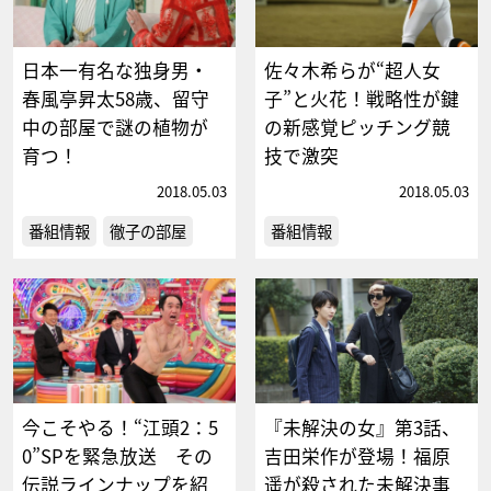
日本一有名な独身男・
佐々木希らが“超人女
春風亭昇太58歳、留守
子”と火花！戦略性が鍵
中の部屋で謎の植物が
の新感覚ピッチング競
育つ！
技で激突
2018.05.03
2018.05.03
番組情報
徹子の部屋
番組情報
今こそやる！“江頭2：5
『未解決の女』第3話、
0”SPを緊急放送 その
吉田栄作が登場！福原
伝説ラインナップを紹
遥が殺された未解決事