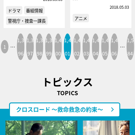
2018.05.03
ドラマ
番組情報
アニメ
警視庁・捜査一課長
1,3
1,3
1,3
1,3
1,4
1,4
1,4
1,4
1,4
1,4
1,4
1,5
1
…
…
96
97
98
99
00
01
02
03
04
05
06
84
トピックス
TOPICS
クロスロード ～救命救急の約束～