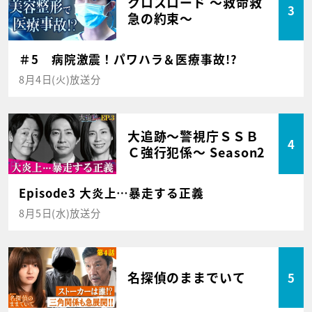
クロスロード ～救命救
3
急の約束～
＃5 病院激震！パワハラ＆医療事故!?
8月4日(火)放送分
大追跡～警視庁ＳＳＢ
4
Ｃ強行犯係～ Season2
Episode3 大炎上…暴走する正義
8月5日(水)放送分
名探偵のままでいて
5