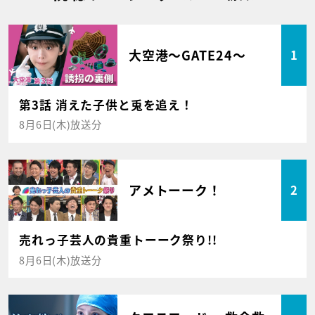
大空港～GATE24～
1
第3話 消えた子供と兎を追え！
8月6日(木)放送分
アメトーーク！
2
売れっ子芸人の貴重トーーク祭り!!
8月6日(木)放送分