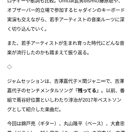
ロディーや歌詞も比較。Official髭男dismの藤原聡や、
オブザーバー的立場で参加するヒャダインのキーボード
実演も交えながら、若手アーティストの音楽ルーツに深
く切り込んでいく。
また、若手アーティストが生まれ育った時代にどんな音
楽が流行したのかも踏まえて振り返る。
◇
ジャムセッションは、吉澤嘉代子×関ジャニ∞で、吉澤
嘉代子のセンチメンタルソング
『残ってる』
。以前、番
組で蔦谷好位置といしわたり淳治が2017年ベストソン
グとして紹介した楽曲だ。
今回は錦戸亮（ギター）、丸山隆平（ベース）、大倉忠