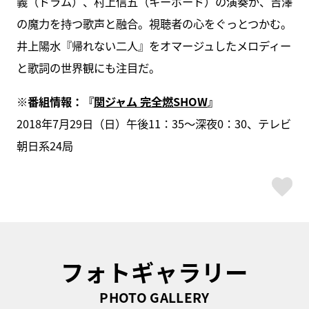
義（ドラム）、村上信五（キーボード）の演奏が、吉澤
の魔力を持つ歌声と融合。視聴者の心をぐっとつかむ。
井上陽水『帰れない二人』をオマージュしたメロディー
と歌詞の世界観にも注目だ。
※番組情報：『
関ジャム 完全燃SHOW
』
2018年7月29日（日）午後11：35～深夜0：30、テレビ
朝日系24局
ス
フォトギャラリー
PHOTO GALLERY