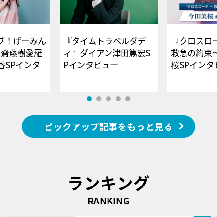
ブ！げーみん
『タイムトラベルダデ
『クロスロー
E齋藤樹愛羅
ィ』ダイアン津田篤宏S
救急の約束
香SPインタ
Pインタビュー
桜SPイ
ピックアップ記事をもっと見る
ランキング
RANKING