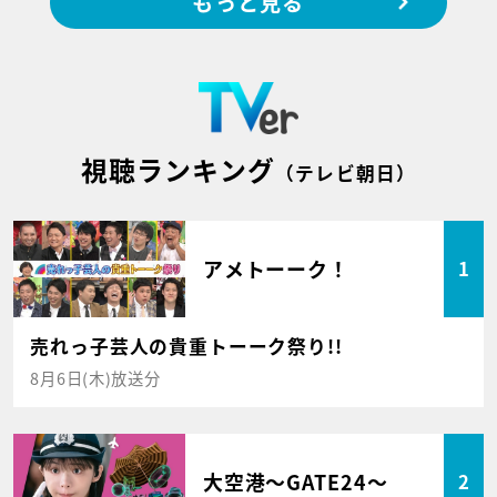
もっと見る
視聴ランキング
（テレビ朝日）
アメトーーク！
1
売れっ子芸人の貴重トーーク祭り!!
8月6日(木)放送分
大空港～GATE24～
2