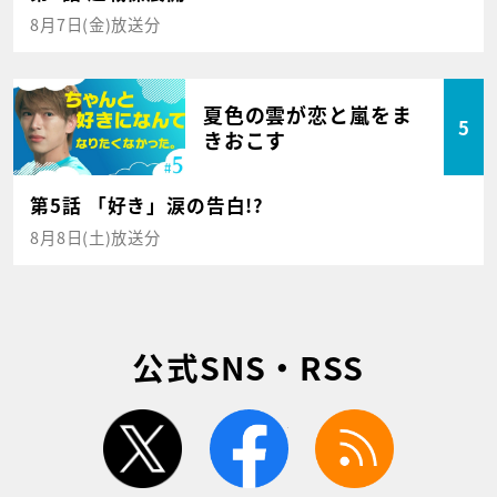
8月7日(金)放送分
夏色の雲が恋と嵐をま
5
きおこす
第5話 「好き」涙の告白!?
8月8日(土)放送分
公式SNS・RSS
twitter
facebook
rss