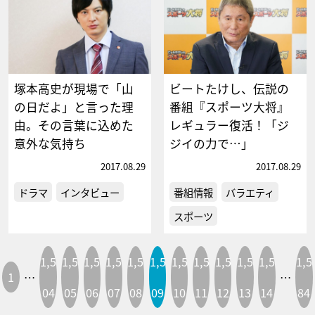
塚本高史が現場で「山
ビートたけし、伝説の
の日だよ」と言った理
番組『スポーツ大将』
由。その言葉に込めた
レギュラー復活！「ジ
意外な気持ち
ジイの力で…」
2017.08.29
2017.08.29
ドラマ
インタビュー
番組情報
バラエティ
スポーツ
1,5
1,5
1,5
1,5
1,5
1,5
1,5
1,5
1,5
1,5
1,5
1,5
1
…
…
04
05
06
07
08
09
10
11
12
13
14
84