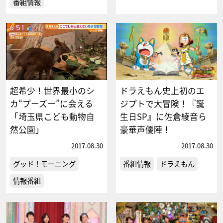
番組情報
超希少！世界最小のシ
ドラえもん史上初のエ
カ“プーズー”に会える
ジプトで大冒険！『誕
「埼玉県こども動物自
生日SP』に佐倉綾音ら
然公園」
豪華声優陣！
2017.08.30
2017.08.30
グッド！モーニング
番組情報
ドラえもん
情報番組