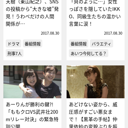
天樹（東山紀之）、SNS
「貝のように…」女性
の投稿から“大きな嘘”発
っぽさを隠していたIKK
見！うわべだけの人間
O、同級生たちの温かい
関係が…
言葉に涙！
2017.08.30
2017.08.30
ドラマ
番組情報
番組情報
バラエティ
刑事7人
あいつ今何してる？
あーりんが勝利の鍵?!
あどけない姿から、威
「ももクロVS武井壮200
圧感がすごい悪女ま
mリレー対決」の緊急特
で！【黒革の手帖】仲
訓公開
里依紗の変貌ぶりを振