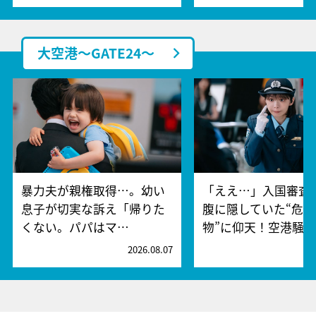
大空港～GATE24～
暴力夫が親権取得…。幼い
「ええ…」入国審査
息子が切実な訴え「帰りた
腹に隠していた“危険
くない。パパはマ…
物”に仰天！空港騒
2026.08.07
2