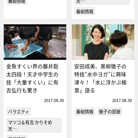
番組情報
天…
番組情報
金魚すくい界の藤井聡
安田成美、黒柳徹子の
太四段！天才中学生の
特技“水中ヨガ”に興味
技「大量すくい」に有
津々！「水に浮かぶ極
吉弘行も驚き
意」語る
2017.08.30
2017.08.30
バラエティ
番組情報
徹子の部屋
マツコ＆有吉 かりそめ
天…