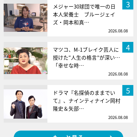
3
メジャー30球団で唯一の日
本人栄養士 ブルージェイ
ズ・岡本和真…
2026.08.08
4
マツコ、M-1ブレイク芸人に
授けた“人生の格言”が深い…
「幸せな時…
2026.08.08
5
ドラマ『名探偵のままでい
て』、ナインティナイン岡村
隆史＆矢部…
2026.08.08