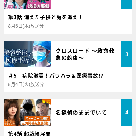
第3話 消えた子供と兎を追え！
8月6日(木)放送分
クロスロード ～救命救
3
急の約束～
＃5 病院激震！パワハラ＆医療事故!?
8月4日(火)放送分
名探偵のままでいて
4
第4話 超戦慄展開