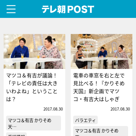
menu
テレ朝POST
マツコ＆有吉が議論！
電車の車窓を右と左で
「テレビの責任は大き
見比べる！『かりそめ
いわよね」ということ
天国』新企画でマツ
は？
コ・有吉大はしゃぎ
2017.08.30
2017.08.30
マツコ＆有吉 かりそめ
バラエティ
天…
マツコ＆有吉 かりそめ