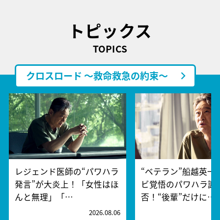
トピックス
TOPICS
クロスロード ～救命救急の約束～
レジェンド医師の“パワハラ
“ベテラン”船越英一
発言”が大炎上！「女性はほ
ビ覚悟のパワハラ謝
んと無理」「…
否！“後輩”だけに…
2026.08.06
2