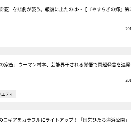
茉優）を悲劇が襲う。報復に出たのは…【『やすらぎの郷』第2
20
Vの家畜」ウーマン村本、芸能界干される覚悟で問題発言を連発
20
ラエティ
緑のコキアをカラフルにライトアップ！「国営ひたち海浜公園」