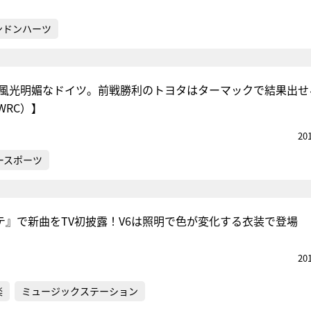
ンドンハーツ
は風光明媚なドイツ。前戦勝利のトヨタはターマックで結果出せ
WRC）】
20
ースポーツ
テ』で新曲をTV初披露！V6は照明で色が変化する衣装で登場
20
楽
ミュージックステーション