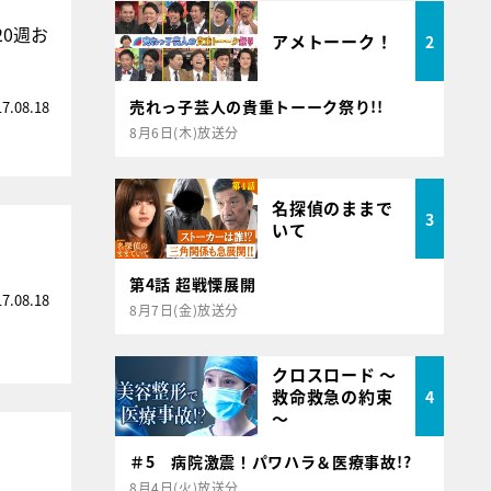
0週お
アメトーーク！
2
売れっ子芸人の貴重トーーク祭り!!
17.08.18
8月6日(木)放送分
名探偵のままで
3
いて
第4話 超戦慄展開
17.08.18
8月7日(金)放送分
クロスロード ～
救命救急の約束
4
～
＃5 病院激震！パワハラ＆医療事故!?
8月4日(火)放送分