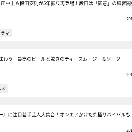
に田中圭＆段田安則が5年振り再登場！段田は「御意」の練習開
20
ドラマ
味わう！最高のビールと驚きのティースムージー＆ソーダ
20
ルメ
ー』に注目若手芸人大集合！オンエアかけた究極サバイバルも
20