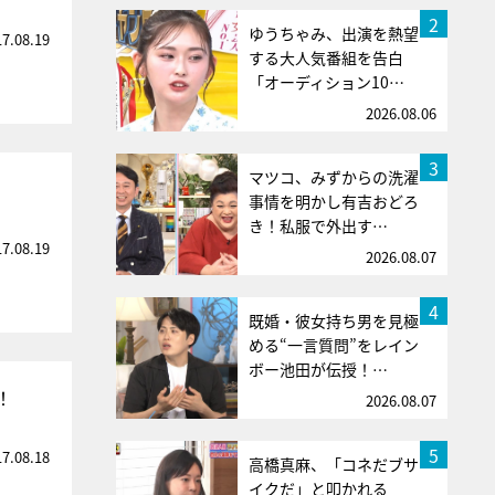
2
ゆうちゃみ、出演を熱望
17.08.19
する大人気番組を告白
「オーディション10…
2026.08.06
3
マツコ、みずからの洗濯
」
事情を明かし有吉おどろ
き！私服で外出す…
17.08.19
2026.08.07
4
既婚・彼女持ち男を見極
める“一言質問”をレイン
ボー池田が伝授！…
！
2026.08.07
5
17.08.18
高橋真麻、「コネだブサ
イクだ」と叩かれる