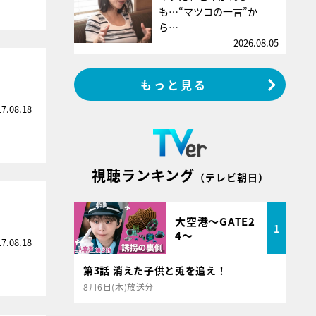
も…“マツコの一言”か
ら…
2026.08.05
もっと見る
17.08.18
視聴ランキング
（テレビ朝日）
大空港～GATE2
1
4～
17.08.18
第3話 消えた子供と兎を追え！
8月6日(木)放送分