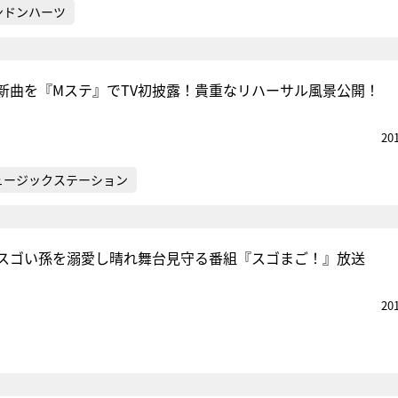
ンドンハーツ
新曲を『Mステ』でTV初披露！貴重なリハーサル風景公開！
20
ュージックステーション
スゴい孫を溺愛し晴れ舞台見守る番組『スゴまご！』放送
20