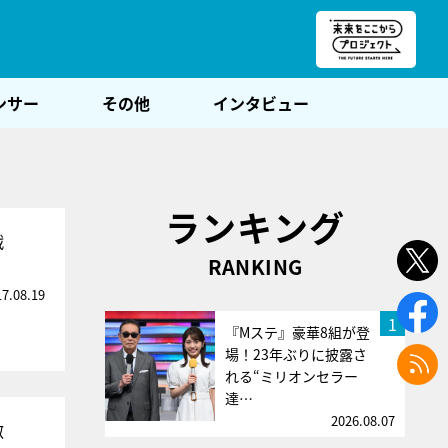
朝POST
ンサー
その他
インタビュー
ランキング
戦
RANKING
17.08.19
1
『Mステ』豪華8組が登
場！23年ぶりに披露さ
れる“ミリオンセラー
達…
2026.08.07
敵