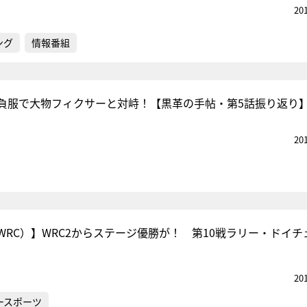
20
ング
情報番組
負服で大物フィクサーと対峙！【黒革の手帖・第5話振り返り
20
WRC）】WRC2からステージ優勝が！ 第10戦ラリー・ドイチ
20
ースポーツ