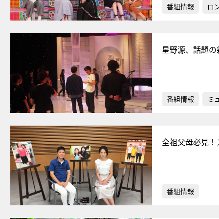
番組情報
ロ
星野源、話題の
番組情報
ミ
全祖父母必見！
番組情報