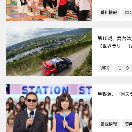
番組情報
ロ
第10戦、舞台
【世界ラリー（
WRC
モータ
星野源、『Mス
番組情報
音