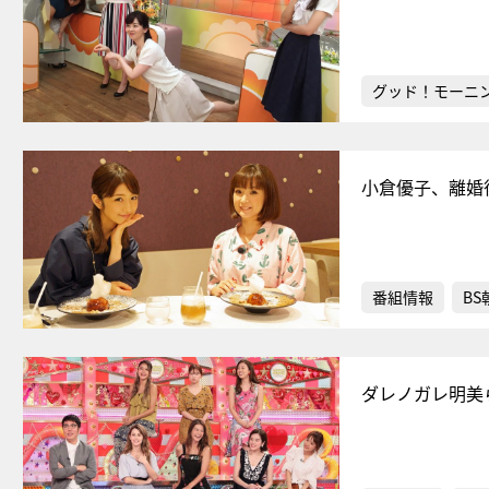
グッド！モーニ
小倉優子、離婚
番組情報
BS
ダレノガレ明美