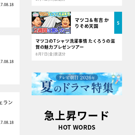
17.08.18
マツコ＆有吉 か
5
りそめ天国
マツコのTシャツ洗濯事情 たくろうの滋
】
賀の魅力プレゼンツアー
8月7日(金)放送分
17.08.18
ェラン
急上昇ワード
17.08.18
HOT WORDS