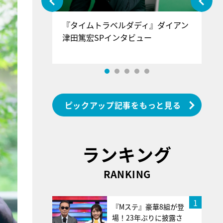
ぐ』＝LOV
『タイムトラベルダディ』ダイアン
『
香SPインタ
津田篤宏SPインタビュー
～
ピックアップ記事をもっと見る
ランキング
RANKING
1
『Mステ』豪華8組が登
場！23年ぶりに披露さ