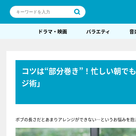
ドラマ・映画
バラエティ
音
コツは“部分巻き”！忙しい朝で
ジ術」
ボブの長さだとあまりアレンジができない…というお悩みを抱