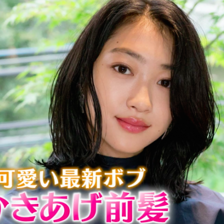
『アイ＝ラブ！げーみん
E齋藤樹愛羅＆佐々木舞
ビュー