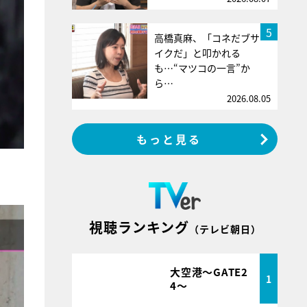
5
高橋真麻、「コネだブサ
イクだ」と叩かれる
も…“マツコの一言”か
ら…
2026.08.05
もっと見る
視聴ランキング
（テレビ朝日）
大空港～GATE2
1
4～