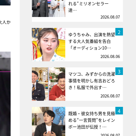
れる“ミリオンセラー
達…
2026.08.07
大人か
2
ゆうちゃみ、出演を熱望
する大人気番組を告白
「オーディション10…
2026.08.06
3
マツコ、みずからの洗濯
事情を明かし有吉おどろ
き！私服で外出す…
2026.08.07
4
既婚・彼女持ち男を見極
める“一言質問”をレイン
ボー池田が伝授！…
2026.08.07