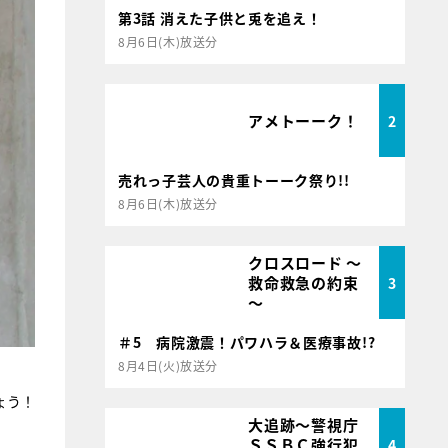
第3話 消えた子供と兎を追え！
8月6日(木)放送分
アメトーーク！
2
売れっ子芸人の貴重トーーク祭り!!
8月6日(木)放送分
クロスロード ～
救命救急の約束
3
～
＃5 病院激震！パワハラ＆医療事故!?
8月4日(火)放送分
ょう！
大追跡～警視庁
ＳＳＢＣ強行犯
4