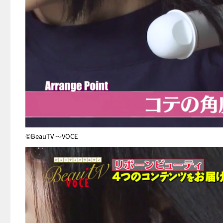
©BeauTV ～VOCE