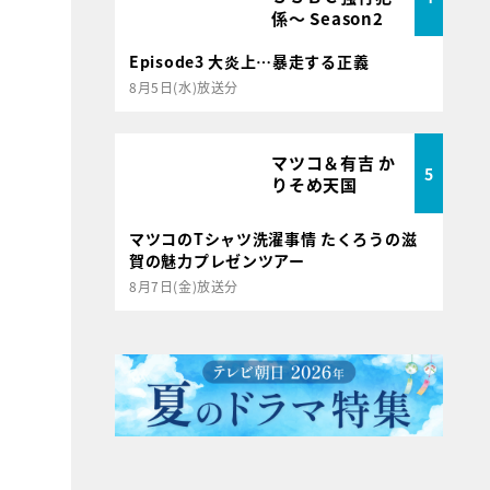
係～ Season2
Episode3 大炎上…暴走する正義
8月5日(水)放送分
マツコ＆有吉 か
5
りそめ天国
マツコのTシャツ洗濯事情 たくろうの滋
賀の魅力プレゼンツアー
8月7日(金)放送分