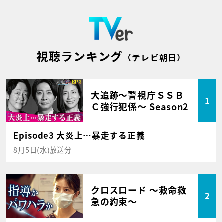
視聴ランキング
（テレビ朝日）
大追跡～警視庁ＳＳＢ
1
Ｃ強行犯係～ Season2
Episode3 大炎上…暴走する正義
8月5日(水)放送分
クロスロード ～救命救
2
急の約束～