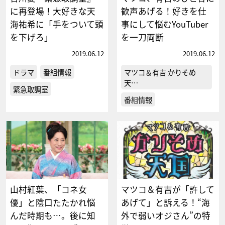
に再登場！大好きな天
歓声あげる！好きを仕
海祐希に「手をついて頭
事にして悩むYouTuber
を下げろ」
を一刀両断
2019.06.12
2019.06.12
ドラマ
番組情報
マツコ＆有吉 かりそめ
天…
緊急取調室
番組情報
山村紅葉、「コネ女
マツコ＆有吉が「許して
優」と陰口たたかれ悩
あげて」と訴える！“海
んだ時期も…。後に知
外で弱いオジさん”の特