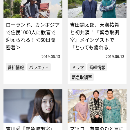
ローランド、カンボジア
吉田鋼太郎、天海祐希
で住民1000人に歓喜で
と初共演！『緊急取調
迎えられる！＜60日間
室』メインゲストで
密着＞
「とっても疲れる」
2019.06.13
2019.06.13
番組情報
バラエティ
ドラマ
番組情報
緊急取調室
吉川愛『緊急取調室』
マツコ、有吉のひと言に