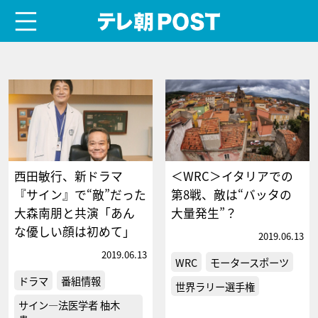
menu
テレ朝POST
西田敏行、新ドラマ
＜WRC＞イタリアでの
『サイン』で“敵”だった
第8戦、敵は“バッタの
大森南朋と共演「あん
大量発生”？
な優しい顔は初めて」
2019.06.13
2019.06.13
WRC
モータースポーツ
ドラマ
番組情報
世界ラリー選手権
サイン―法医学者 柚木