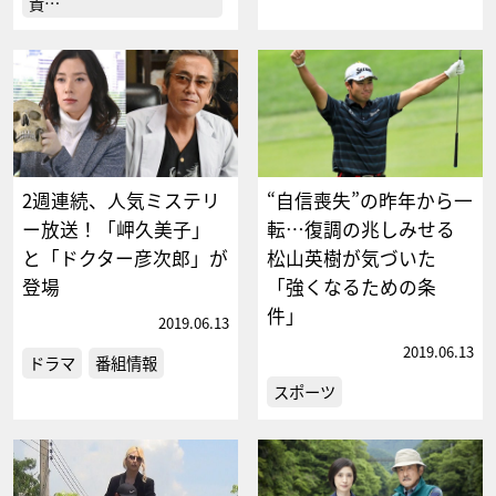
貴…
2週連続、人気ミステリ
“自信喪失”の昨年から一
ー放送！「岬久美子」
転…復調の兆しみせる
と「ドクター彦次郎」が
松山英樹が気づいた
登場
「強くなるための条
件」
2019.06.13
2019.06.13
ドラマ
番組情報
スポーツ