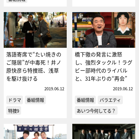
落語寄席で“たい焼きの
橋下徹の発言に激怒
ご隠居”が中毒死！井ノ
し、強烈タックル！ラグ
原快彦ら特捜班、浅草
ビー部時代のライバル
を駆け抜ける
と、31年ぶりの“再会”
2019.06.12
2019.06.12
ドラマ
番組情報
番組情報
バラエティ
特捜9
あいつ今何してる？