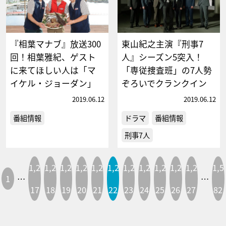
『相葉マナブ』放送300
東山紀之主演『刑事7
回！相葉雅紀、ゲスト
人』シーズン5突入！
に来てほしい人は「マ
「専従捜査班」の7人勢
イケル・ジョーダン」
ぞろいでクランクイン
2019.06.12
2019.06.12
番組情報
ドラマ
番組情報
刑事7人
1,2
1,2
1,2
1,2
1,2
1,2
1,2
1,2
1,2
1,2
1,2
1,5
1
…
…
17
18
19
20
21
22
23
24
25
26
27
82