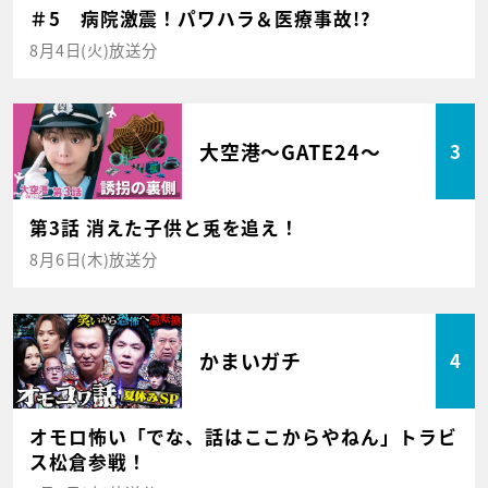
＃5 病院激震！パワハラ＆医療事故!?
8月4日(火)放送分
大空港～GATE24～
3
第3話 消えた子供と兎を追え！
8月6日(木)放送分
かまいガチ
4
オモロ怖い「でな、話はここからやねん」トラビ
ス松倉参戦！