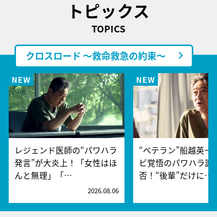
トピックス
TOPICS
クロスロード ～救命救急の約束～
レジェンド医師の“パワハラ
“ベテラン”船越英一
発言”が大炎上！「女性はほ
ビ覚悟のパワハラ謝
んと無理」「…
否！“後輩”だけに…
2026.08.06
2