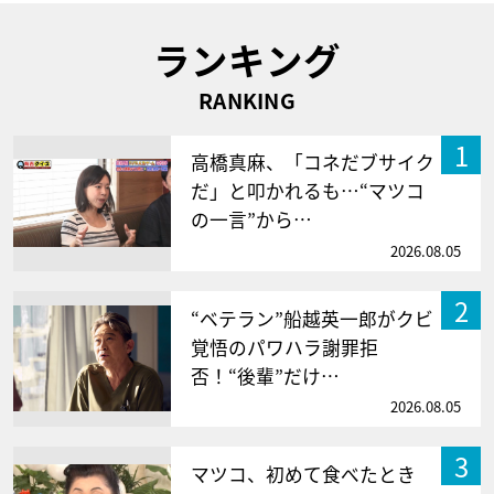
ランキング
RANKING
1
高橋真麻、「コネだブサイク
だ」と叩かれるも…“マツコ
の一言”から…
2026.08.05
2
“ベテラン”船越英一郎がクビ
覚悟のパワハラ謝罪拒
否！“後輩”だけ…
2026.08.05
3
マツコ、初めて食べたとき