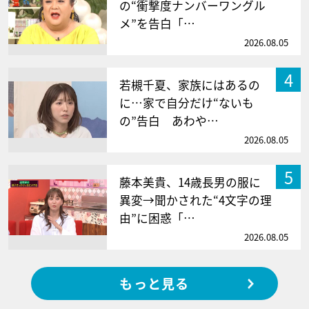
の“衝撃度ナンバーワングル
メ”を告白「…
2026.08.05
4
若槻千夏、家族にはあるの
に…家で自分だけ“ないも
の”告白 あわや…
2026.08.05
5
藤本美貴、14歳長男の服に
異変→聞かされた“4文字の理
由”に困惑「…
2026.08.05
もっと見る