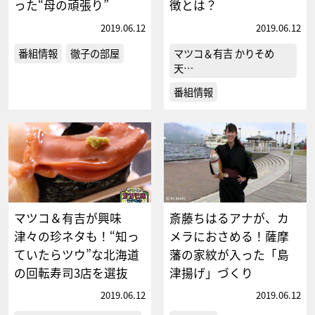
った“母の頑張り”
徴とは？
2019.06.12
2019.06.12
番組情報
徹子の部屋
マツコ＆有吉 かりそめ
天…
番組情報
マツコ＆有吉が興味
斎藤ちはるアナが、カ
津々の珍ネタも！“知っ
メラにおさめる！薩摩
ていたらツウ”な北海道
藩の家紋が入った「島
の回転寿司3店を選抜
津揚げ」づくり
2019.06.12
2019.06.12