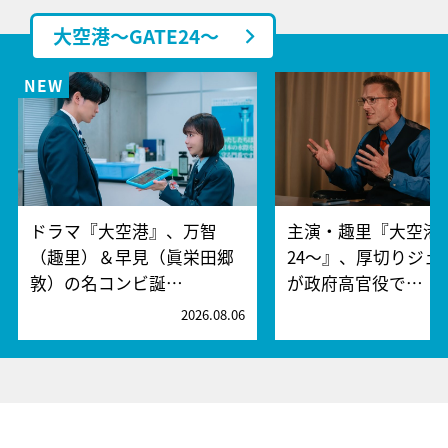
大空港～GATE24～
ドラマ『大空港』、万智
主演・趣里『大空港～
（趣里）＆早見（眞栄田郷
24～』、厚切りジェ
敦）の名コンビ誕…
が政府高官役で…
2026.08.06
2