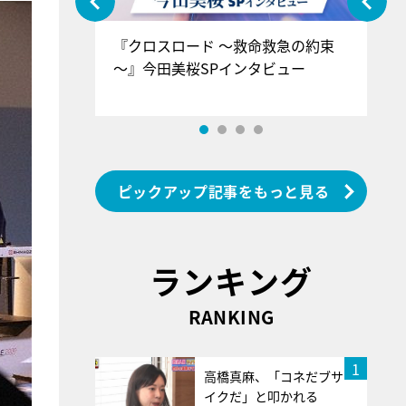
ぐ』＝LOV
『クロスロード ～救命救急の約束
『
香SPインタ
～』今田美桜SPインタビュー
ロ
ン
ピックアップ記事をもっと見る
ランキング
RANKING
1
高橋真麻、「コネだブサ
イクだ」と叩かれる