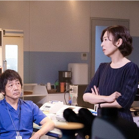
『アイ＝ラブ！げーみん
E齋藤樹愛羅＆佐々木舞
ビュー