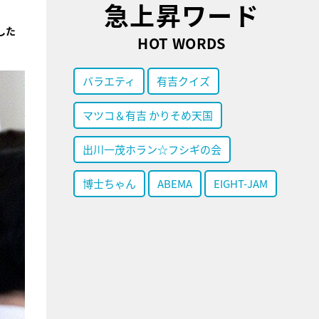
急上昇ワード
した
HOT WORDS
バラエティ
有吉クイズ
マツコ＆有吉 かりそめ天国
出川一茂ホラン☆フシギの会
博士ちゃん
ABEMA
EIGHT-JAM