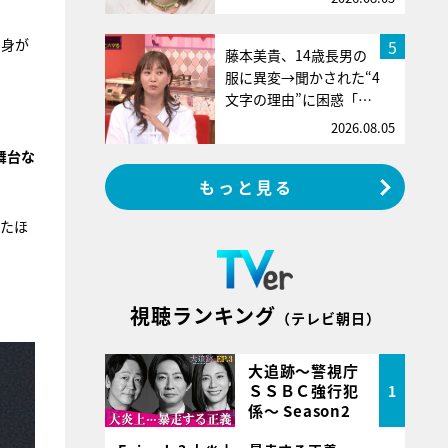
自身が
5
藤本美貴、14歳長男の
服に異変→聞かされた“4
文字の理由”に困惑「…
2026.08.05
舞台な
もっと見る
見たほ
視聴ランキング
（テレビ朝日）
大追跡～警視庁
ＳＳＢＣ強行犯
1
係～ Season2