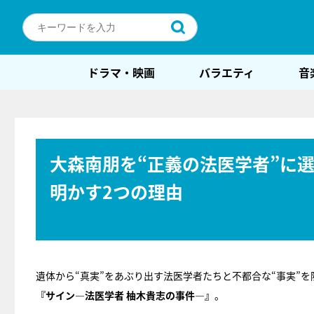
ドラマ・映画
バラエティ
音
大森南朋を“正義の法医学者”に
明かす2つの理由
遺体から“真実”をあぶり出す法医学者たちと不都合な“事実”
『サイン―法医学者 柚木貴志の事件―』
。