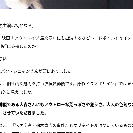
独主演は初となる。
じ、映画『アウトレイジ 最終章』にも出演するなどハードボイルドなイメ
役”に抜擢したのか？
さい―
たパク・シニャンさんが頭にありました。
く、個性的な魅力を持つ演技派俳優です。原作ドラマ『サイン』ではま
力的に見えました。
俳優である大森さんにもアウトローな荒っぽさや危うさ、大人の色気な
ーさせていただきました
。
せん。『法医学者・柚木貴志の事件』とサブタイトルはついているもの