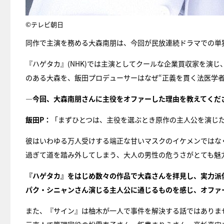
©テレビ朝日
同作で主演を務める大森南朋は、今回が民放連続ドラマでの単
『ハゲタカ』(NHK)では主演としてクールな企業買収家を演
のある大森を、飯田プロデューサーはなぜ“正義を貫く法医学者
―今回、大森南朋さんに主役をオファーした理由を教えてくだ
飯田P：
「まずひとつは、主役を選ぶとき原作の主人公を演じ
彼はいわゆる万人受けする端正な甘いマスクのイケメンではな
過ぎて道を踏み外してしまう、大人の男性の危うさがとても魅
『ハゲタカ』をはじめ数々の作品で大森さんを拝見し、実力派
パク・シニャンさん演じる主人公に通じるものを感じ、オファ
また、『サイン』は柚木が一人で事件を解決する話ではありま