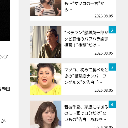
も…“マツコの一言”か
ら…
2026.08.05
2
“ベテラン”船越英一郎が
クビ覚悟のパワハラ謝罪
拒否！“後輩”だけ…
2026.08.05
ランプ
3
マツコ、初めて食べたと
きの“衝撃度ナンバーワ
ングルメ”を告白「…
は韓国
2026.08.05
4
若槻千夏、家族にはある
のに…家で自分だけ“な
いもの”告白 あわや…
すが、
2026.08.05