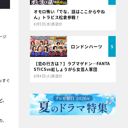
オモロ怖い「でな、話はここからやね
ん」トラビス松倉参戦！
8月5日(水)放送分
ージ
ロンドンハーツ
5
【恋の行方は？】ラブマゲドン…FANTA
STICSvs紅しょうがら女芸人軍団
8月4日(火)放送分
っすぐ
ど、
の、