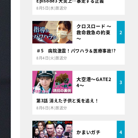
Episode3 大炎上…暴走する正義
8月5日(水)放送分
クロスロード ～
救命救急の約束
2
～
＃5 病院激震！パワハラ＆医療事故!?
8月4日(火)放送分
大空港～GATE2
3
4～
第3話 消えた子供と兎を追え！
8月6日(木)放送分
かまいガチ
4