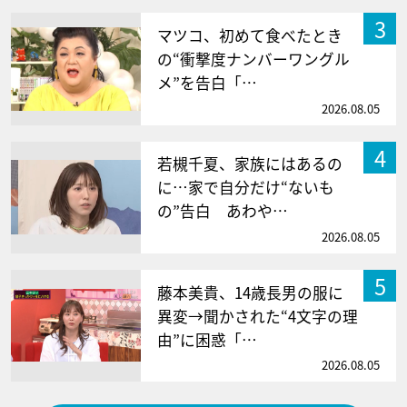
3
マツコ、初めて食べたとき
の“衝撃度ナンバーワングル
メ”を告白「…
2026.08.05
4
若槻千夏、家族にはあるの
に…家で自分だけ“ないも
の”告白 あわや…
2026.08.05
5
藤本美貴、14歳長男の服に
異変→聞かされた“4文字の理
由”に困惑「…
2026.08.05