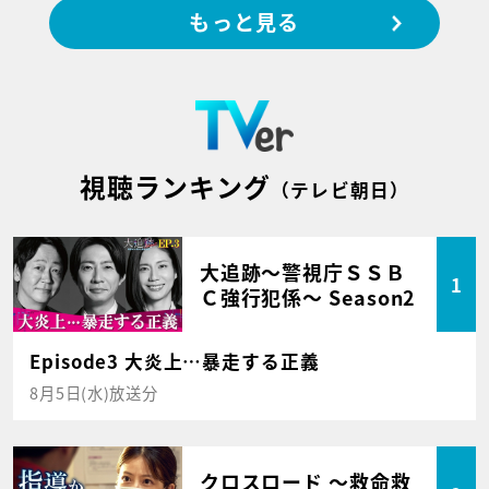
もっと見る
視聴ランキング
（テレビ朝日）
大追跡～警視庁ＳＳＢ
1
Ｃ強行犯係～ Season2
Episode3 大炎上…暴走する正義
8月5日(水)放送分
クロスロード ～救命救