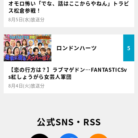
オモロ怖い「でな、話はここからやねん」トラビ
ス松倉参戦！
8月5日(水)放送分
ロンドンハーツ
5
【恋の行方は？】ラブマゲドン…FANTASTICSv
s紅しょうがら女芸人軍団
8月4日(火)放送分
公式SNS・RSS
twitter
facebook
rss