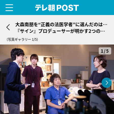
menu
テレ朝POST
大森南朋を“正義の法医学者”に選んだのは…
『サイン』プロデューサーが明かす2つの理
由
（写真ギャラリー 1/5）
1/5