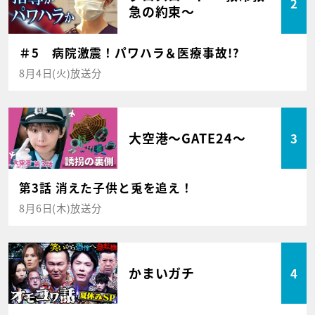
2
急の約束～
＃5 病院激震！パワハラ＆医療事故!?
8月4日(火)放送分
大空港～GATE24～
3
第3話 消えた子供と兎を追え！
8月6日(木)放送分
かまいガチ
4