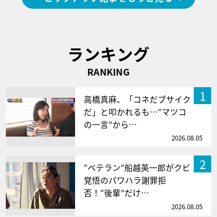
ランキング
RANKING
1
高橋真麻、「コネだブサイク
だ」と叩かれるも…“マツコ
の一言”から…
2026.08.05
2
“ベテラン”船越英一郎がクビ
覚悟のパワハラ謝罪拒
否！“後輩”だけ…
2026.08.05