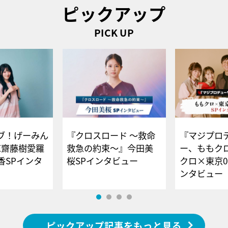
ピックアップ
PICK UP
ブ！げーみん
『クロスロード ～救命
『マジプロ
E齋藤樹愛羅
救急の約束～』今田美
ー、ももク
香SPインタ
桜SPインタビュー
クロ×東京0
ンタビュー
ピックアップ記事をもっと見る