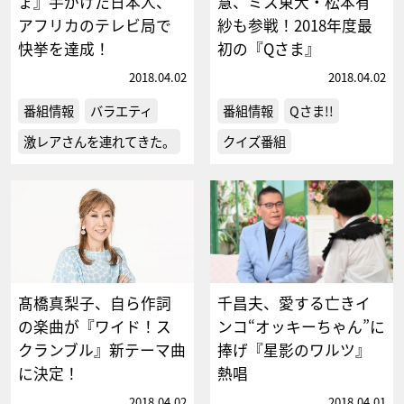
ょ』手がけた日本人、
慧、ミス東大・松本有
アフリカのテレビ局で
紗も参戦！2018年度最
快挙を達成！
初の『Qさま』
2018.04.02
2018.04.02
番組情報
バラエティ
番組情報
Qさま!!
激レアさんを連れてきた。
クイズ番組
髙橋真梨子、自ら作詞
千昌夫、愛する亡きイ
の楽曲が『ワイド！ス
ンコ“オッキーちゃん”に
クランブル』新テーマ曲
捧げ『星影のワルツ』
に決定！
熱唱
2018.04.02
2018.04.01