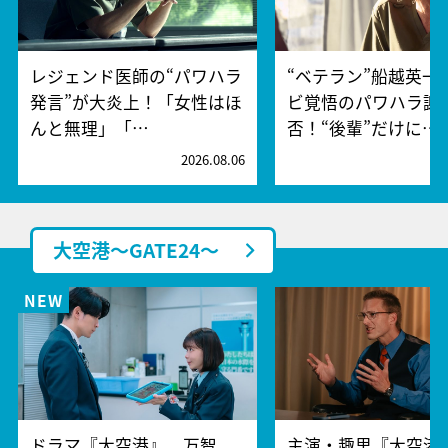
レジェンド医師の“パワハラ
“ベテラン”船越英一
発言”が大炎上！「女性はほ
ビ覚悟のパワハラ謝
んと無理」「…
否！“後輩”だけに…
2026.08.06
2
大空港～GATE24～
ドラマ『大空港』、万智
主演・趣里『大空港～