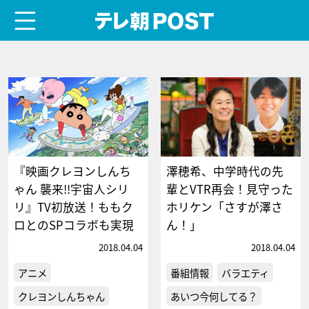
menu
テレ朝POST
『映画クレヨンしんち
澤穂希、中学時代の先
ゃん 襲来!!宇宙人シリ
輩とVTR再会！見守った
リ』TV初放送！ももク
ホリケン「さすが澤さ
ロとのSPコラボも実現
ん！」
2018.04.04
2018.04.04
アニメ
番組情報
バラエティ
クレヨンしんちゃん
あいつ今何してる？