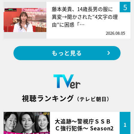
5
藤本美貴、14歳長男の服に
異変→聞かされた“4文字の理
由”に困惑「…
2026.08.05
もっと見る
視聴ランキング
（テレビ朝日）
大追跡～警視庁ＳＳＢ
1
Ｃ強行犯係～ Season2