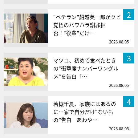
2
“ベテラン”船越英一郎がクビ
覚悟のパワハラ謝罪拒
否！“後輩”だけ…
2026.08.05
3
マツコ、初めて食べたとき
の“衝撃度ナンバーワングル
メ”を告白「…
2026.08.05
4
若槻千夏、家族にはあるの
に…家で自分だけ“ないも
の”告白 あわや…
2026.08.05