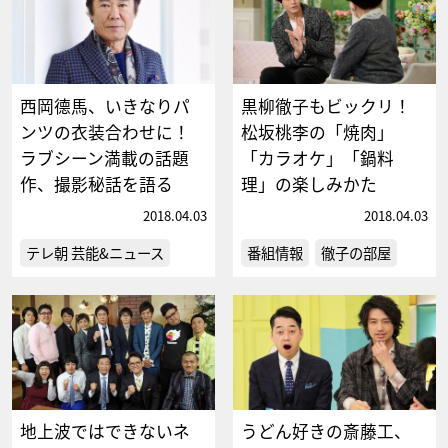
西岡德馬、いきなりパ
黒柳徹子もビックリ！
ンツの衣装合わせに！
松坂桃李の「焼肉」
ラブシーン満載の話題
「カラオケ」「鍋料
作、撮影秘話を語る
理」の楽しみかた
2018.04.03
2018.04.03
テレ朝 芸能&ニュース
番組情報
徹子の部屋
地上波ではできないネ
うどん好きの斎藤工、