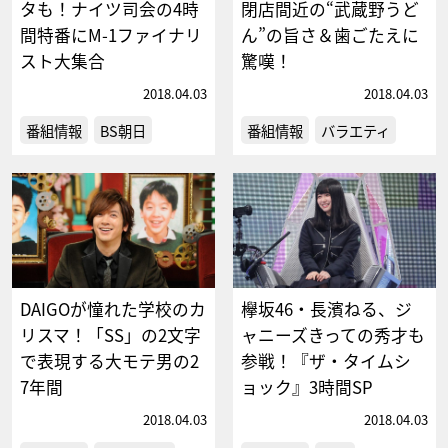
タも！ナイツ司会の4時
閉店間近の“武蔵野うど
間特番にM-1ファイナリ
ん”の旨さ＆歯ごたえに
スト大集合
驚嘆！
2018.04.03
2018.04.03
番組情報
BS朝日
番組情報
バラエティ
DAIGOが憧れた学校のカ
欅坂46・長濱ねる、ジ
リスマ！「SS」の2文字
ャニーズきっての秀才も
で表現する大モテ男の2
参戦！『ザ・タイムシ
7年間
ョック』3時間SP
2018.04.03
2018.04.03