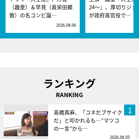
（趣里）＆早見（眞栄田郷
24～』、厚切りジェ
敦）の名コンビ誕…
が政府高官役で…
2026.08.06
2
ランキング
RANKING
1
高橋真麻、「コネだブサイク
だ」と叩かれるも…“マツコ
の一言”から…
2026.08.05