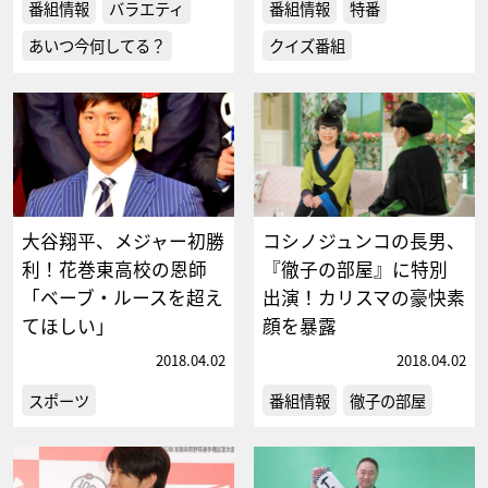
番組情報
バラエティ
番組情報
特番
あいつ今何してる？
クイズ番組
大谷翔平、メジャー初勝
コシノジュンコの長男、
利！花巻東高校の恩師
『徹子の部屋』に特別
「ベーブ・ルースを超え
出演！カリスマの豪快素
てほしい」
顔を暴露
2018.04.02
2018.04.02
スポーツ
番組情報
徹子の部屋