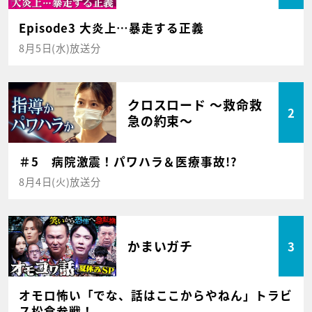
Episode3 大炎上…暴走する正義
8月5日(水)放送分
クロスロード ～救命救
2
急の約束～
＃5 病院激震！パワハラ＆医療事故!?
8月4日(火)放送分
かまいガチ
3
オモロ怖い「でな、話はここからやねん」トラビ
ス松倉参戦！