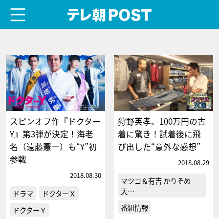
menu
テレ朝POST
スピンオフ作『ドクター
狩野英孝、100万円の古
Y』第3弾が決定！海老
着に驚き！試着後に飛
名（遠藤憲一）も“Y”初
び出した“意外な感想”
参戦
2018.08.29
2018.08.30
マツコ＆有吉 かりそめ
天…
ドラマ
ドクターＸ
番組情報
ドクターＹ