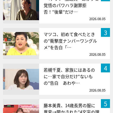
覚悟のパワハラ謝罪拒
否！“後輩”だけ…
2026.08.05
3
マツコ、初めて食べたとき
の“衝撃度ナンバーワングル
メ”を告白「…
2026.08.05
4
若槻千夏、家族にはあるの
に…家で自分だけ“ないも
の”告白 あわや…
2026.08.05
5
藤本美貴、14歳長男の服に
異変→聞かされた“4文字の理