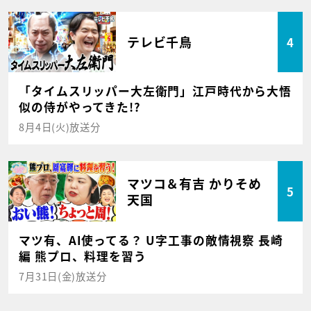
テレビ千鳥
4
「タイムスリッパー大左衛門」江戸時代から大悟
似の侍がやってきた!?
8月4日(火)放送分
マツコ＆有吉 かりそめ
5
天国
マツ有、AI使ってる？ U字工事の敵情視察 長崎
編 熊プロ、料理を習う
7月31日(金)放送分