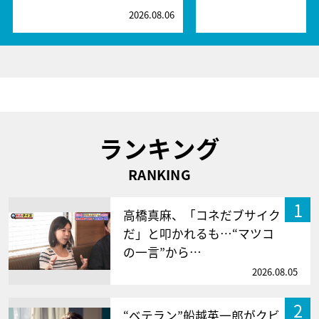
2026.08.06
2
ランキング
RANKING
1
高橋真麻、「コネだブサイク
だ」と叩かれるも…“マツコ
の一言”から…
2026.08.05
2
“ベテラン”船越英一郎がクビ