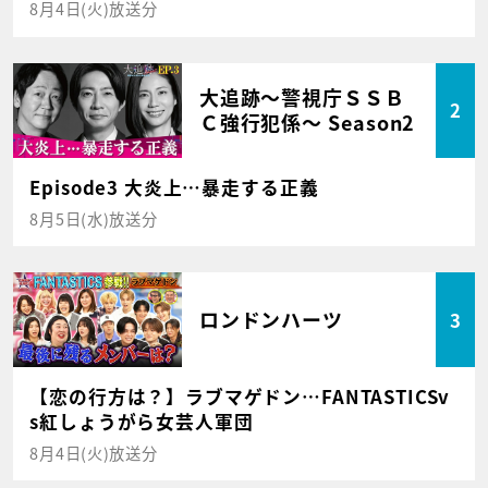
8月4日(火)放送分
大追跡～警視庁ＳＳＢ
2
Ｃ強行犯係～ Season2
Episode3 大炎上…暴走する正義
8月5日(水)放送分
ロンドンハーツ
3
【恋の行方は？】ラブマゲドン…FANTASTICSv
s紅しょうがら女芸人軍団
8月4日(火)放送分