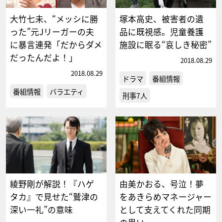
大竹七未、“メッシに勝
塚本高史、被害者の遺
った”元Jリーガーの夫
品に既視感。児童養護
に暴言連発「だからダメ
施設に眠る“哀しき秘密”
だったんだよ！」
2018.08.29
2018.08.29
ドラマ
番組情報
番組情報
バラエティ
刑事7人
綾野剛が解説！『ハゲ
由美かおる、号泣！夢
タカ』で見せた“鷲津の
をあきらめマネージャー
深い一礼”の意味
として支えてくれた同期