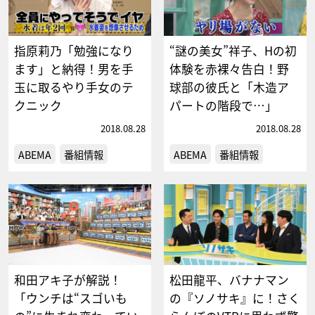
指原莉乃「勉強になり
“謎の美女”祥子、Hの初
ます」と納得！男を手
体験を赤裸々告白！野
玉に取るやり手女のテ
球部の彼氏と「木造ア
クニック
パートの階段で…」
2018.08.28
2018.08.28
ABEMA
番組情報
ABEMA
番組情報
和田アキ子が解説！
松田龍平、バナナマン
「ウンチは“スゴいも
の『ソノサキ』に！さく