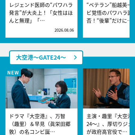
レジェンド医師の“パワハラ
“ベテラン”船越英一
発言”が大炎上！「女性はほ
ビ覚悟のパワハラ謝
んと無理」「…
否！“後輩”だけに…
2026.08.06
2
大空港～GATE24～
ドラマ『大空港』、万智
主演・趣里『大空港～
（趣里）＆早見（眞栄田郷
24～』、厚切りジェ
敦）の名コンビ誕…
が政府高官役で…