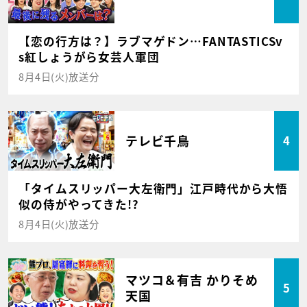
【恋の行方は？】ラブマゲドン…FANTASTICSv
s紅しょうがら女芸人軍団
8月4日(火)放送分
テレビ千鳥
4
「タイムスリッパー大左衛門」江戸時代から大悟
似の侍がやってきた!?
8月4日(火)放送分
マツコ＆有吉 かりそめ
5
天国