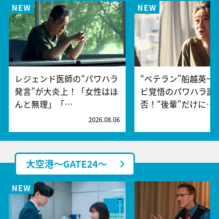
レジェンド医師の“パワハラ
“ベテラン”船越英一
発言”が大炎上！「女性はほ
ビ覚悟のパワハラ謝
んと無理」「…
否！“後輩”だけに…
2026.08.06
2
大空港～GATE24～