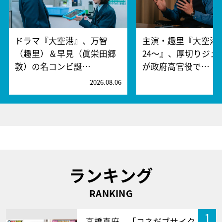
ドラマ『大空港』、万智
主演・趣里『大空港～
（趣里）＆早見（眞栄田郷
24～』、厚切りジェ
敦）の名コンビ誕…
が政府高官役で…
2026.08.06
2
ランキング
RANKING
1
高橋真麻、「コネだブサイク