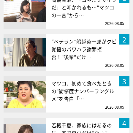
だ」と叩かれるも…“マツコ
の一言”から…
2026.08.05
2
“ベテラン”船越英一郎がクビ
覚悟のパワハラ謝罪拒
否！“後輩”だけ…
2026.08.05
3
マツコ、初めて食べたとき
の“衝撃度ナンバーワングル
メ”を告白「…
2026.08.05
4
若槻千夏、家族にはあるの
に…家で自分だけ“ないも