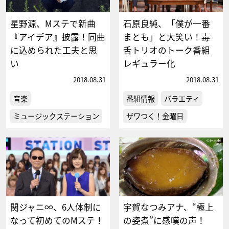
星野源、Mステで新曲
石原良純、「僕が一番
『アイデア』披露！同曲
まとも」と大笑い！毒
に込められた工夫と思
舌トリオのトーク番組
い
レギュラー化
2018.08.31
2018.08.31
音楽
番組情報
バラエティ
ミュージックステーション
ザワつく！金曜日
関ジャニ∞、6人体制に
宇賀なつみアナ、“極上
なって初めてのMステ！
の姿煮”に感嘆の声！