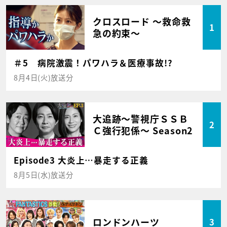
クロスロード ～救命救
1
急の約束～
＃5 病院激震！パワハラ＆医療事故!?
8月4日(火)放送分
大追跡～警視庁ＳＳＢ
2
Ｃ強行犯係～ Season2
Episode3 大炎上…暴走する正義
8月5日(水)放送分
ロンドンハーツ
3