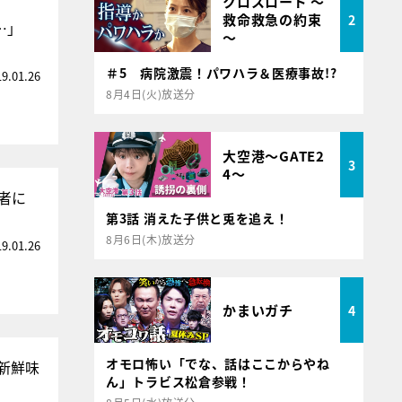
クロスロード ～
救命救急の約束
2
…」
～
＃5 病院激震！パワハラ＆医療事故!?
19.01.26
8月4日(火)放送分
大空港～GATE2
3
4～
者に
第3話 消えた子供と兎を追え！
8月6日(木)放送分
19.01.26
かまいガチ
4
オモロ怖い「でな、話はここからやね
新鮮味
ん」トラビス松倉参戦！