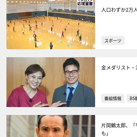
人口わずか2万
スポーツ
金メダリスト・
番組情報
BS
片岡鶴太郎、「
も」