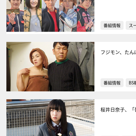
番組情報
ス
フジモン、たん
番組情報
BS
桜井日奈子、「