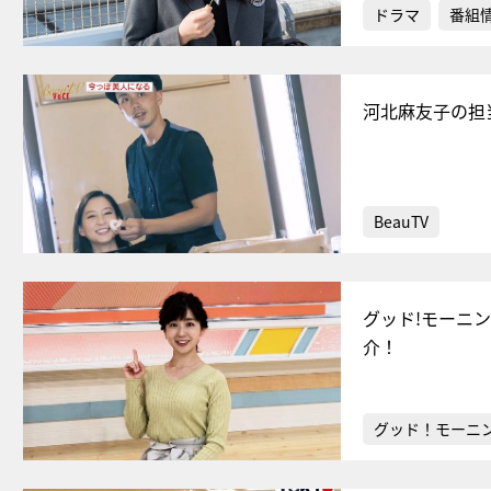
ドラマ
番組
河北麻友子の担
BeauTV
グッド!モーニ
介！
グッド！モーニ