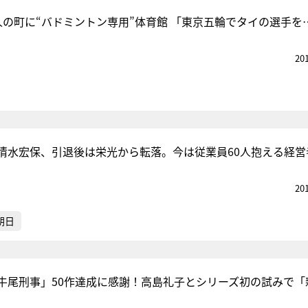
人の町に“バドミントン専用”体育館 「東京五輪でタイの選手を
20
清水宏保、引退後は栄光から転落。今は従業員60人抱える経営
20
朝日
牛尾刑事」50作達成に感謝！高島礼子とシリーズ初の試みで「