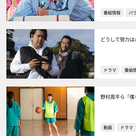
番組情報
バ
どうして努力は
ドラマ
番組
野村周平ら『僕
動画
ドラマ