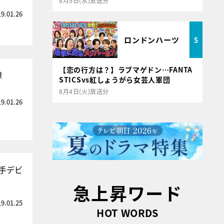
8月5日(水)放送分
19.01.26
ロンドンハーツ
5
【恋の行方は？】ラブマゲドン…FANTA
想
STICSvs紅しょうがら女芸人軍団
8月4日(火)放送分
19.01.26
手デビ
急上昇ワード
19.01.25
HOT WORDS