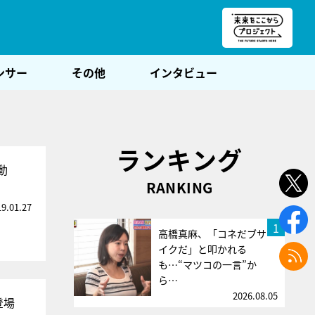
朝POST
ンサー
その他
インタビュー
ランキング
動
RANKING
19.01.27
1
高橋真麻、「コネだブサ
イクだ」と叩かれる
も…“マツコの一言”か
ら…
2026.08.05
登場