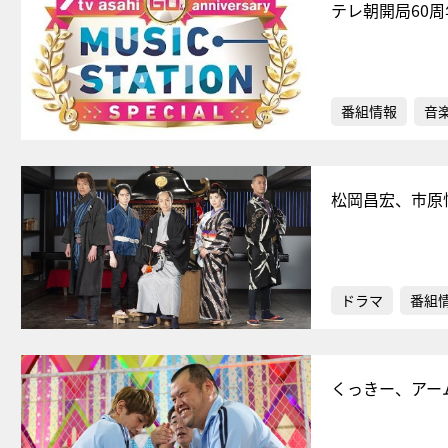
テレ朝開局60周
番組情報
音
松岡昌宏、市原
ドラマ
番組
くっきー、アー