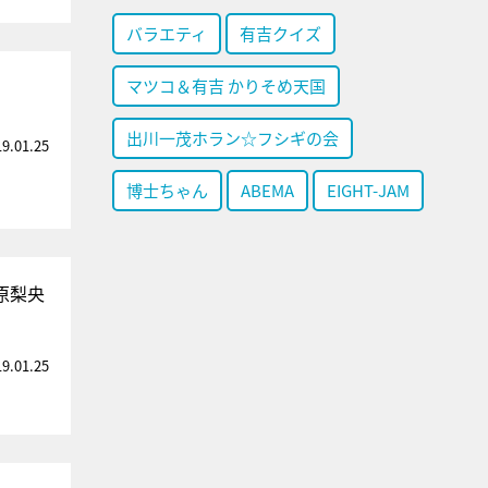
バラエティ
有吉クイズ
マツコ＆有吉 かりそめ天国
出川一茂ホラン☆フシギの会
19.01.25
博士ちゃん
ABEMA
EIGHT-JAM
原梨央
19.01.25