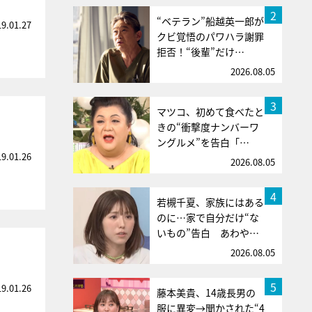
2
“ベテラン”船越英一郎が
19.01.27
クビ覚悟のパワハラ謝罪
拒否！“後輩”だけ…
2026.08.05
3
マツコ、初めて食べたと
きの“衝撃度ナンバーワ
ングルメ”を告白「…
19.01.26
2026.08.05
4
若槻千夏、家族にはある
のに…家で自分だけ“な
いもの”告白 あわや…
2026.08.05
5
19.01.26
藤本美貴、14歳長男の
服に異変→聞かされた“4