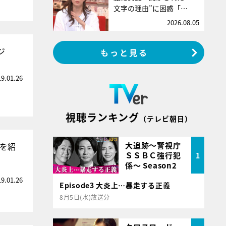
文字の理由”に困惑「…
2026.08.05
ジ
もっと見る
19.01.26
視聴ランキング
（テレビ朝日）
大追跡～警視庁
を紹
ＳＳＢＣ強行犯
1
係～ Season2
19.01.26
Episode3 大炎上…暴走する正義
8月5日(水)放送分