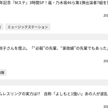
年記念『Mステ』3時間SP！嵐・乃木坂46ら第1弾出演者7組を
20
楽
ミュージックステーション
悦子さんを偲ぶ。「“必殺”の先輩、“家政婦”の先輩でもあった
20
情報
ムレスリングの実力は⁉ 自称「よしもと1強い」あの人が波乱
20