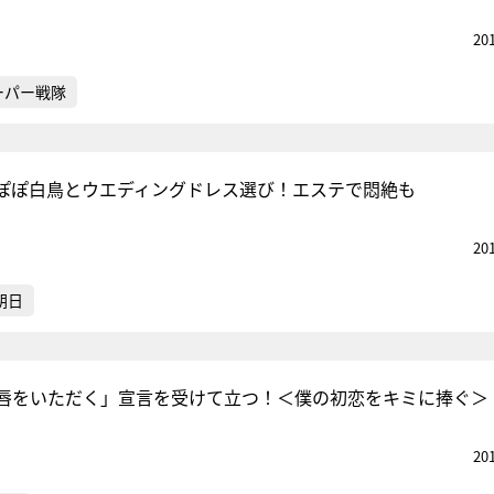
20
ーパー戦隊
ぽぽ白鳥とウエディングドレス選び！エステで悶絶も
20
朝日
唇をいただく」宣言を受けて立つ！＜僕の初恋をキミに捧ぐ＞
20