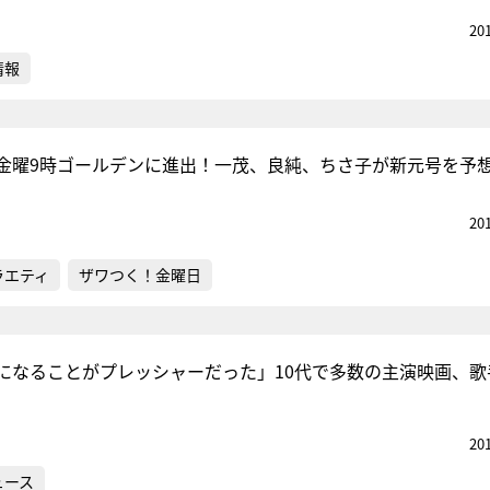
20
情報
金曜9時ゴールデンに進出！一茂、良純、ちさ子が新元号を予
20
ラエティ
ザワつく！金曜日
になることがプレッシャーだった」10代で多数の主演映画、歌
20
ュース