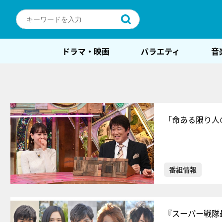
ドラマ・映画
バラエティ
音
「命ある限り人
番組情報
『スーパー戦隊