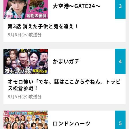
大空港～GATE24～
3
第3話 消えた子供と兎を追え！
8月6日(木)放送分
かまいガチ
4
オモロ怖い「でな、話はここからやねん」トラビ
ス松倉参戦！
8月5日(水)放送分
ロンドンハーツ
5