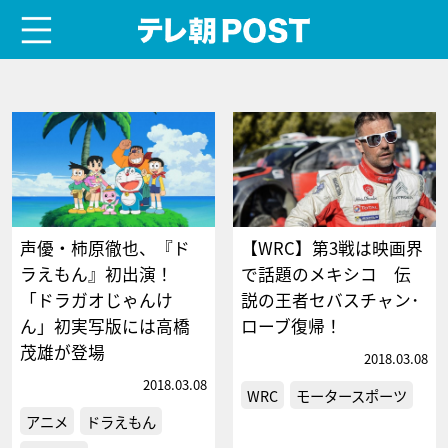
menu
テレ朝POST
声優・柿原徹也、『ド
【WRC】第3戦は映画界
ラえもん』初出演！
で話題のメキシコ 伝
「ドラガオじゃんけ
説の王者セバスチャン･
ん」初実写版には高橋
ローブ復帰！
茂雄が登場
2018.03.08
2018.03.08
WRC
モータースポーツ
アニメ
ドラえもん