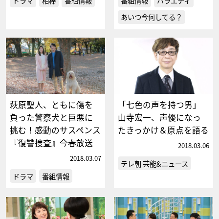
ドラマ
相棒
番組情報
番組情報
バラエティ
あいつ今何してる？
萩原聖人、ともに傷を
「七色の声を持つ男」
負った警察犬と巨悪に
山寺宏一、声優になっ
挑む！感動のサスペンス
たきっかけ＆原点を語る
『復讐捜査』今春放送
2018.03.06
2018.03.07
テレ朝 芸能&ニュース
ドラマ
番組情報