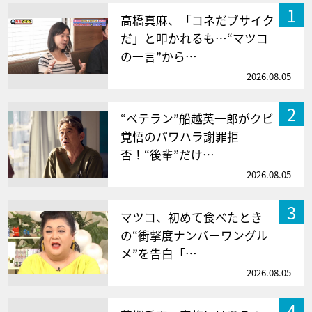
1
高橋真麻、「コネだブサイク
だ」と叩かれるも…“マツコ
の一言”から…
2026.08.05
2
“ベテラン”船越英一郎がクビ
覚悟のパワハラ謝罪拒
否！“後輩”だけ…
2026.08.05
3
マツコ、初めて食べたとき
の“衝撃度ナンバーワングル
メ”を告白「…
2026.08.05
4