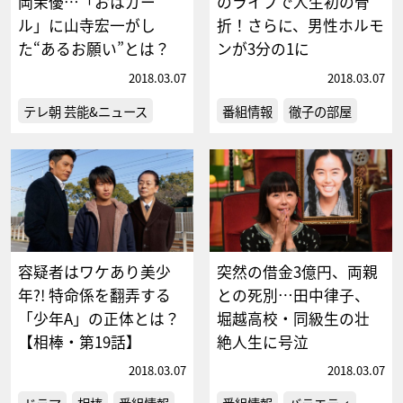
岡茉優…「おはガー
のライブで人生初の骨
ル」に山寺宏一がし
折！さらに、男性ホルモ
た“あるお願い”とは？
ンが3分の1に
2018.03.07
2018.03.07
テレ朝 芸能&ニュース
番組情報
徹子の部屋
容疑者はワケあり美少
突然の借金3億円、両親
年?! 特命係を翻弄する
との死別…田中律子、
「少年A」の正体とは？
堀越高校・同級生の壮
【相棒・第19話】
絶人生に号泣
2018.03.07
2018.03.07