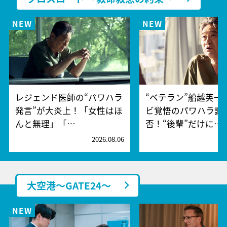
レジェンド医師の“パワハラ
“ベテラン”船越英一
発言”が大炎上！「女性はほ
ビ覚悟のパワハラ謝
んと無理」「…
否！“後輩”だけに…
2026.08.06
2
大空港～GATE24～