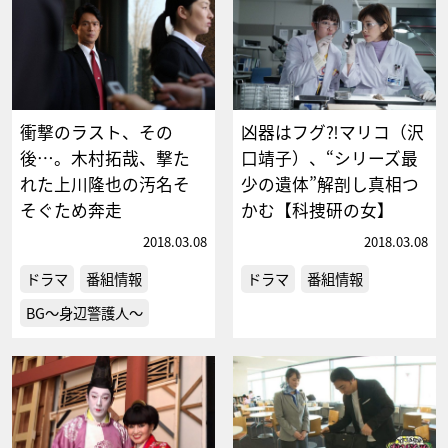
衝撃のラスト、その
凶器はフグ⁈マリコ（沢
後…。木村拓哉、撃た
口靖子）、“シリーズ最
れた上川隆也の汚名そ
少の遺体”解剖し真相つ
そぐため奔走
かむ【科捜研の女】
2018.03.08
2018.03.08
ドラマ
番組情報
ドラマ
番組情報
BG～身辺警護人～