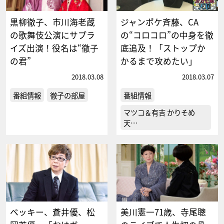
黒柳徹子、市川海老蔵
ジャンポケ斉藤、CA
の歌舞伎公演にサプラ
の“コロコロ”の中身を徹
イズ出演！役名は“徹子
底追及！「ストップか
の君”
かるまで攻めたい」
2018.03.08
2018.03.07
番組情報
徹子の部屋
番組情報
マツコ＆有吉 かりそめ
天…
ベッキー、蒼井優、松
美川憲一71歳、寺尾聰