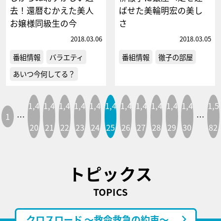
去！還暦むかえた美人
ばせた美輪明宏の美し
お嬢様同級生の今
さ
2018.03.06
2018.03.05
番組情報
バラエティ
番組情報
徹子の部屋
あいつ今何してる？
1,4
1,4
1,4
1,4
1,4
1,4
1,4
1,4
1,4
1,4
1,4
1,5
1
…
…
20
21
22
23
24
25
26
27
28
29
30
82
トピックス
TOPICS
クロスロード ～救命救急の約束～