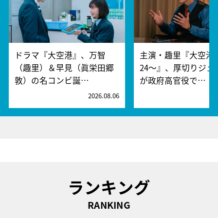
ドラマ『大空港』、万智
主演・趣里『大空港～
（趣里）＆早見（眞栄田郷
24～』、厚切りジェ
敦）の名コンビ誕…
が政府高官役で…
2026.08.06
2
ランキング
RANKING