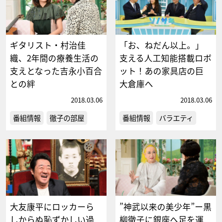
ギタリスト・村治佳
「お、ねだん以上。」
織、2年間の療養生活の
支える人工知能搭載ロボ
支えとなった吉永小百合
ット！あの家具店の巨
との絆
大倉庫へ
2018.03.06
2018.03.06
番組情報
徹子の部屋
番組情報
バラエティ
大友康平にロッカーら
”神武以来の美少年”ー黒
しからぬ恥ずかしい過
柳徹子に銀座へ足を運