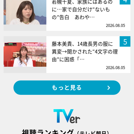
若槻千夏、家族にはあるの
に…家で自分だけ“ないも
の”告白 あわや…
2026.08.05
5
藤本美貴、14歳長男の服に
異変→聞かされた“4文字の理
由”に困惑「…
2026.08.05
もっと見る
視聴ランキング
（テレビ朝日）