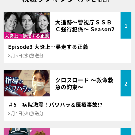
大追跡～警視庁ＳＳＢ
1
Ｃ強行犯係～ Season2
Episode3 大炎上…暴走する正義
8月5日(水)放送分
クロスロード ～救命救
2
急の約束～
＃5 病院激震！パワハラ＆医療事故!?
8月4日(火)放送分