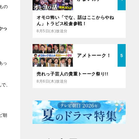
もの
オモロ怖い「でな、話はここからやね
ん」トラビス松倉参戦！
かっ
8月5日(水)放送分
アメトーーク！
5
あっ
売れっ子芸人の貴重トーーク祭り!!
8月6日(木)放送分
んで、
ビ朝