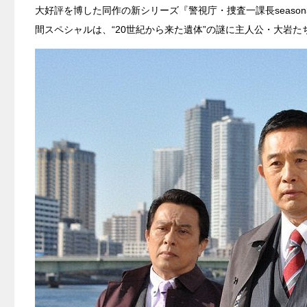
大好評を博した同作の新シリーズ『警視庁・捜査一課長seaso
間スペシャルは、“20世紀から来た遺体”の謎に主人公・大岩た