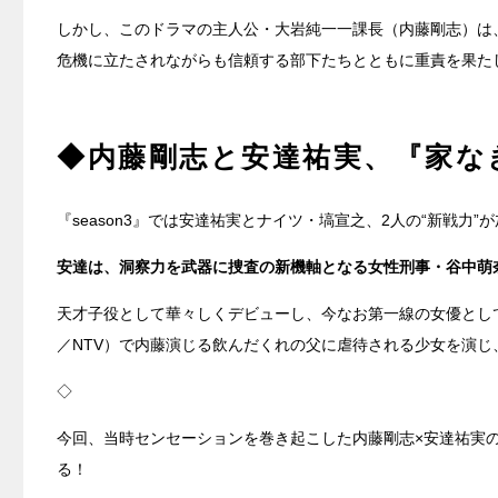
しかし、このドラマの主人公・大岩純一一課長（内藤剛志）は
危機に立たされながらも信頼する部下たちとともに重責を果た
◆内藤剛志と安達祐実、『家な
『season3』では安達祐実とナイツ・塙宣之、2人の“新戦力
安達は、洞察力を武器に捜査の新機軸となる女性刑事・谷中萌
天才子役として華々しくデビューし、今なお第一線の女優として
／NTV）で内藤演じる飲んだくれの父に虐待される少女を演じ
◇
今回、当時センセーションを巻き起こした内藤剛志×安達祐実
る！