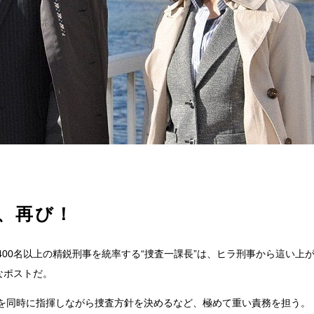
“、再び！
00名以上の精鋭刑事を統率する“捜査一課長”は、ヒラ刑事から這い上
なポストだ。
を同時に指揮しながら捜査方針を決めるなど、極めて重い責務を担う。