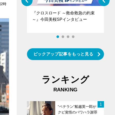
2時
ぐ』＝LOV
『クロスロード ～救命救急の約束
『
香SPインタ
～』今田美桜SPインタビュー
ロ
タ
ピックアップ記事をもっと見る
ランキング
RANKING
1
“ベテラン”船越英一郎が
クビ覚悟のパワハラ謝罪