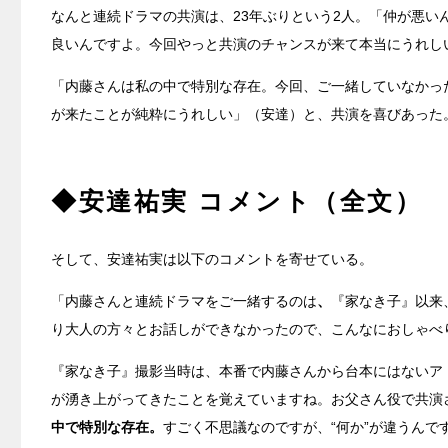
なんと連続ドラマの共演は、23年ぶりという2人。「仲が悪
良いんですよ。今回やっと共演のチャンスが来て本当にうれし
「内藤さんは私の中で特別な存在。今回、ご一緒していなかっ
が来たことが純粋にうれしい」（安達）と、共演を喜びあった
◆安達祐実 コメント（全文）
そして、安達祐実は以下のコメントを寄せている。
「内藤さんと連続ドラマをご一緒するのは
、
『家なき子』以来
り大人の方々とお話しができなかったので、こんなにおしゃべ
『家なき子』撮影当時は、本番で内藤さんから台本にはないア
が湧き上がってきたことを覚えていますね。お父さん役で共演
中で特別な存在。
すごく不思議なのですが、“何か”が違うんで