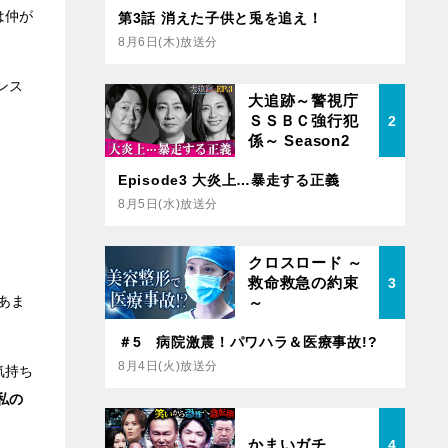
は仲が
第3話 消えた子供と兎を追え！
8月6日(木)放送分
ンス
大追跡～警視庁
ＳＳＢＣ強行犯
2
係～ Season2
Episode3 大炎上…暴走する正義
8月5日(水)放送分
クロスロード ～
救命救急の約束
3
あま
～
＃5 病院激震！パワハラ＆医療事故!?
8月4日(火)放送分
気持ち
私の
かまいガチ
4