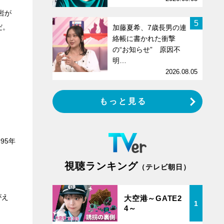
岩が
5
だ。
加藤夏希、7歳長男の連
絡帳に書かれた衝撃
の“お知らせ” 原因不
明…
2026.08.05
もっと見る
95年
視聴ランキング
（テレビ朝日）
がえ
大空港～GATE2
1
4～