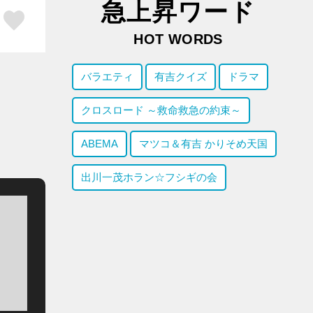
急上昇ワード
ア
はてブ
スキボタン
HOT WORDS
バラエティ
有吉クイズ
ドラマ
クロスロード ～救命救急の約束～
ABEMA
マツコ＆有吉 かりそめ天国
出川一茂ホラン☆フシギの会