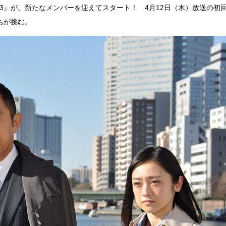
n3』が、新たなメンバーを迎えてスタート！ 4月12日（木）放送の初回
ちが挑む。
『アイ＝ラブ！げーみん
E齋藤樹愛羅＆佐々木舞
ビュー