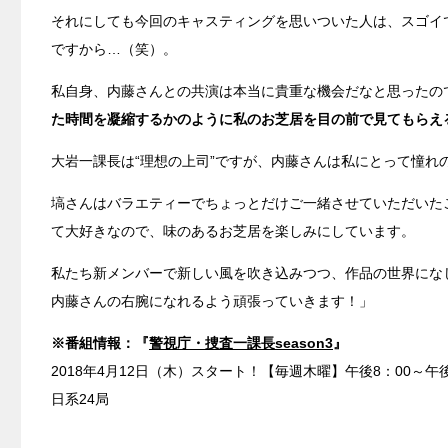
それにしても今回のキャスティングを思いついた人は、スゴイ
ですから…（笑）。
私自身、内藤さんとの共演は本当に貴重な機会だなと思ったの
た時間を凝縮するかのように私のお芝居を目の前で見てもらえ
大岩一課長は“理想の上司”ですが、内藤さんは私にとって憧
塙さんはバラエティーでちょっとだけご一緒させていただいた
て大好きなので、味のあるお芝居を楽しみにしています。
私たち新メンバーで新しい風を吹き込みつつ、作品の世界にな
内藤さんの右腕になれるよう頑張っていきます！」
※番組情報：『
警視庁・捜査一課長season3
』
2018年4月12日（木）スタート！【毎週木曜】午後8：00～午
日系24局