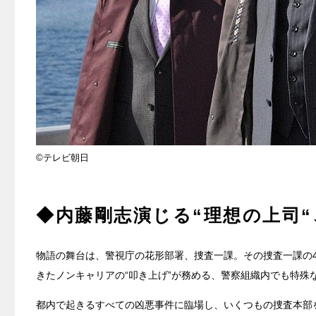
©テレビ朝日
◆内藤剛志演じる“理想の上司
物語の舞台は、警視庁の花形部署、捜査一課。その捜査一課の4
きたノンキャリアの“叩き上げ”が務める、警察組織内でも特殊
都内で起きるすべての凶悪事件に臨場し、いくつもの捜査本部