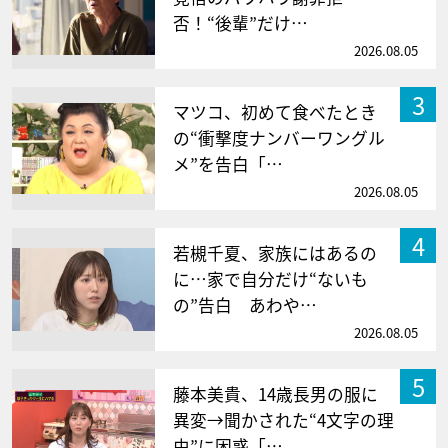
否！“後輩”だけ…
2026.08.05
3
マツコ、初めて食べたとき
の“衝撃度ナンバーワングル
メ”を告白「…
2026.08.05
4
若槻千夏、家族にはあるの
に…家で自分だけ“ないも
の”告白 あわや…
2026.08.05
5
藤本美貴、14歳長男の服に
異変→聞かされた“4文字の理
由”に困惑「…