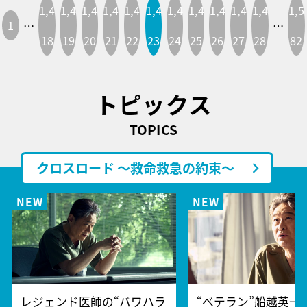
1,4
1,4
1,4
1,4
1,4
1,4
1,4
1,4
1,4
1,4
1,4
1,5
1
…
…
18
19
20
21
22
23
24
25
26
27
28
82
トピックス
TOPICS
クロスロード ～救命救急の約束～
レジェンド医師の“パワハラ
“ベテラン”船越英一