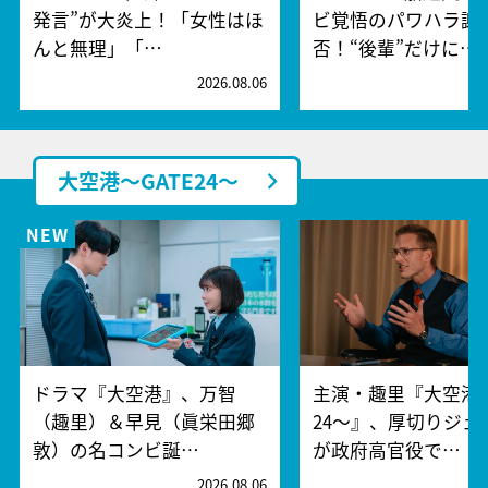
発言”が大炎上！「女性はほ
ビ覚悟のパワハラ謝
んと無理」「…
否！“後輩”だけに…
2026.08.06
2
大空港～GATE24～
ドラマ『大空港』、万智
主演・趣里『大空港～
（趣里）＆早見（眞栄田郷
24～』、厚切りジェ
敦）の名コンビ誕…
が政府高官役で…
2026.08.06
2