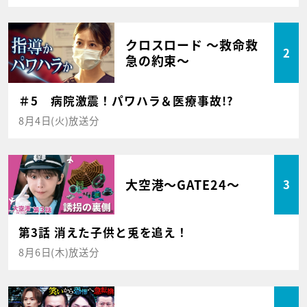
クロスロード ～救命救
2
急の約束～
＃5 病院激震！パワハラ＆医療事故!?
8月4日(火)放送分
大空港～GATE24～
3
第3話 消えた子供と兎を追え！
8月6日(木)放送分