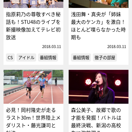
指原莉乃の尊敬すべき秘
浅田舞・真央が「姉妹
話も！STU48のライブを
最大のケンカ」を激白！
新撮映像加えてテレビ初
ほとんど喋らなかった時
放送
期も
2018.03.11
2018.03.11
CS
アイドル
番組情報
番組情報
徹子の部屋
必見！岡村隆史が走る
森公美子、故郷で歌の
ラスト30m！世界陸上メ
才能を発掘！バトルは
ダリスト・藤光謙司と
最終決戦、新潟の高校