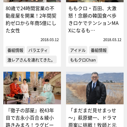
80歳で24時間営業の不
ももクロ・百田、大激
動産屋を開業！2年間契
怒！念願の韓国食べ歩
約ゼロから年商5億にし
きロケでテンションMA
た女性
Xになるも…
2018.03.12
2018.03.12
番組情報
バラエティ
アイドル
番組情報
激レアさんを連れてきた。
ももクロChan
『徹子の部屋』祝43年
「まだまだ見せまっせ
目で吉永小百合＆綾小
～」萩原健一、ドラマ
路きみまろ！ラグビー
原案に挑戦！牧師と元