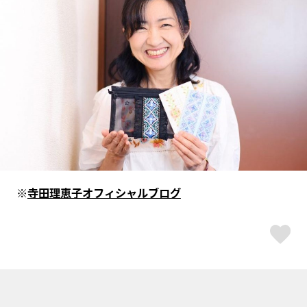
※
寺田理恵子オフィシャルブログ
ス