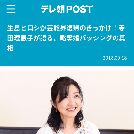
menu
テレ朝POST
生島ヒロシが芸能界復帰のきっかけ！寺
田理恵子が語る、略奪婚バッシングの真
相
2018.05.18