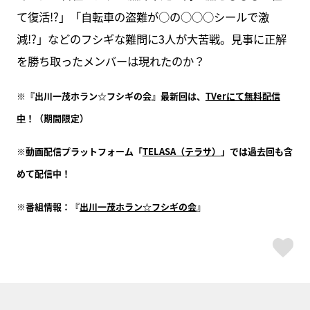
て復活!?」「自転車の盗難が○の○○○シールで激
減!?」などのフシギな難問に3人が大苦戦。見事に正解
を勝ち取ったメンバーは現れたのか？
※『出川一茂ホラン☆フシギの会』最新回は、
TVerにて無料配信
中
！（期間限定）
※動画配信プラットフォーム「
TELASA（テラサ）
」では過去回も含
めて配信中！
※番組情報：『
出川一茂ホラン☆フシギの会
』
ス