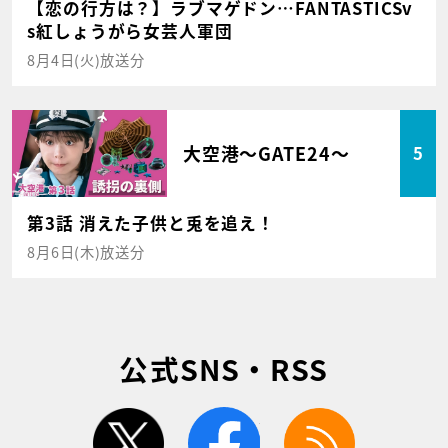
【恋の行方は？】ラブマゲドン…FANTASTICSv
s紅しょうがら女芸人軍団
8月4日(火)放送分
大空港～GATE24～
5
第3話 消えた子供と兎を追え！
8月6日(木)放送分
公式SNS・RSS
twitter
facebook
rss