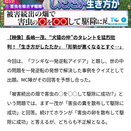
【映像】長嶋一茂、“犬猿の仲”のタレントを猛烈批
判！「生き方がしたたか」「形勢が悪くなるとすぐ…」
今回は、「フシギな一発逆転アイデア」と題し、世の中
の問題を一発逆転の発想で解決した事例をクイズとして
出題。MC陣がその回答を予想し合った。
「被害続出の畑で害虫の○を○○して駆除に成功!?」と
いう問題では、まず一茂が「害虫の糞を散布して駆除に
成功」と回答。続けてホランが「害虫の卵を散布して駆
除に成功」と答えるが、どちらも不正解となる。