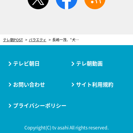
テレ朝POST
バラエティ
長嶋一茂、“犬猿の仲”のタレントを猛烈批判！「生き方がしたたか」「形勢が悪くなるとすぐ…」
テレビ朝日
テレ朝動画
お問い合わせ
サイト利用規約
プライバシーポリシー
Copyright(C) tv asahi All rights reserved.