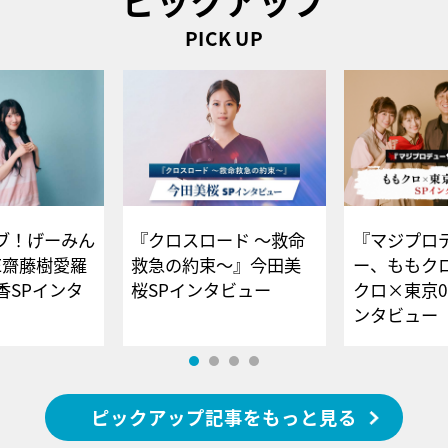
ピックアップ
PICK UP
ブ！げーみん
『クロスロード ～救命
『マジプロ
E齋藤樹愛羅
救急の約束～』今田美
ー、ももク
香SPインタ
桜SPインタビュー
クロ×東京0
ンタビュー
ピックアップ記事をもっと見る