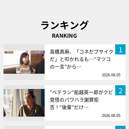
ランキング
RANKING
1
高橋真麻、「コネだブサイク
だ」と叩かれるも…“マツコ
の一言”から…
2026.08.05
2
“ベテラン”船越英一郎がクビ
覚悟のパワハラ謝罪拒
否！“後輩”だけ…
2026.08.05