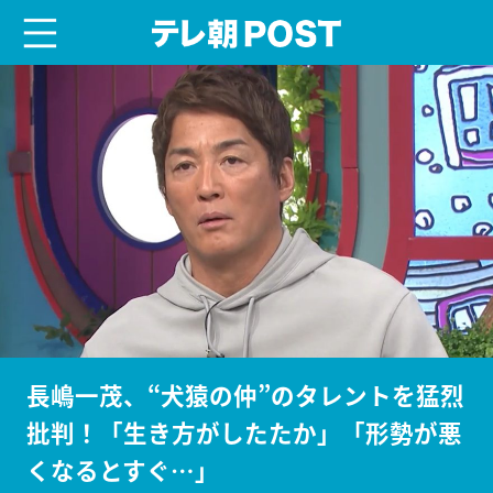
menu
テレ朝POST
長嶋一茂、“犬猿の仲”のタレントを猛烈
批判！「生き方がしたたか」「形勢が悪
くなるとすぐ…」