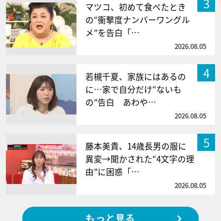
3
マツコ、初めて食べたとき
の“衝撃度ナンバーワングル
メ”を告白「…
2026.08.05
4
若槻千夏、家族にはあるの
に…家で自分だけ“ないも
の”告白 あわや…
2026.08.05
5
藤本美貴、14歳長男の服に
異変→聞かされた“4文字の理
由”に困惑「…
2026.08.05
もっと見る