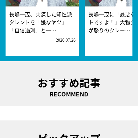
長嶋一茂、共演した知性派
長嶋一茂に「最悪な
タレントを「嫌なヤツ」
トですよ！」大物タ
「自信過剰」と一…
が怒りのクレー…
2026.07.26
2
おすすめ記事
RECOMMEND