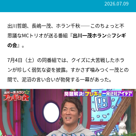
2026.07.09
出川哲朗、長嶋一茂、ホラン千秋――このちょっと不
思議なMCトリオが送る番組『
出川一茂ホラン☆フシギ
の会
』。
7月4日（土）の同番組では、クイズに大苦戦したホラ
ンが珍しく弱気な姿を披露。すかさず噛みつく一茂との
間で、泥沼の言い合いが勃発する一幕があった。