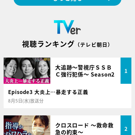
視聴ランキング
（テレビ朝日）
大追跡～警視庁ＳＳＢ
1
Ｃ強行犯係～ Season2
Episode3 大炎上…暴走する正義
8月5日(水)放送分
クロスロード ～救命救
2
急の約束～