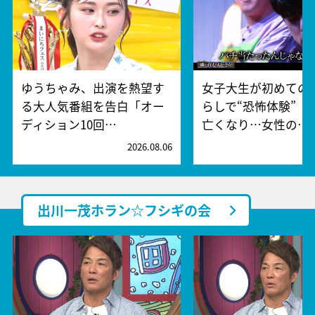
ゆうちゃみ、出演を熱望す
女子大生が初めての
る大人気番組を告白「オー
らしで“恐怖体験” 
ディション10回…
亡くなり…女性の…
2026.08.06
2
出川一茂ホラン☆フシギの会