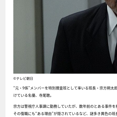
©テレビ朝日
“元・9係”メンバーを特別捜査班として率いる班長・宗方朔太
けている名優、寺尾聰。
宗方は警視庁人事課に勤務していたが、数年前のとある事件を
その復職にも“ある理由”が隠されているなど、謎多き異色の班