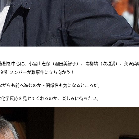
直樹を中心に、小宮山志保（羽田美智子）、青柳靖（吹越満）、矢沢英
9係”メンバーが難事件に立ち向かう！
ながらも前へ進むのか…関係性も気になるところだ。
な化学反応を見せてくれるのか、楽しみに待ちたい。