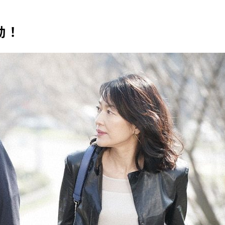
『アイ＝ラブ！げーみん
動！
E齋藤樹愛羅＆佐々木舞
ビュー