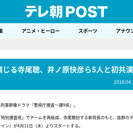
テレ
楽
アニメ・ヒーロー
スポーツ
アナウ
を演じる寺尾聰、井ノ原快彦ら5人と初共
2018.04.
格刑事群像ドラマ『警視庁捜査一課9係』。
「特別捜査班」でチームを再結成、寺尾聰扮する新班長のもと、抜群の
イン）が4月11日（木）よりスタートする。