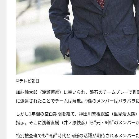
©テレビ朝日
加納倫太郎（渡瀬恒彦）に率いられ、盤石のチームプレーで難
に派遣されたことでチームは解散。9係のメンバーはバラバラ
しかし1年間の空白期間を経て、神田川警視総監（里見浩太朗
指示。そこに浅輪直樹（井ノ原快彦）ら“元・9係”のメンバー
特別捜査班でも“9係”時代と同様の活躍が期待されるメンバー