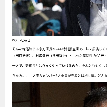
©テレビ朝日
そんな寺尾演じる宗方班長率いる特別捜査班で、井ノ原演じる
（田口浩正）、村瀬健吾（津田寛治）といった超個性的な“元・
一方で、新班長とはうまくやっていけるのか、それとも対立し
ちなみに、井ノ原らメンバー5人全員が寺尾とは初共演。どん