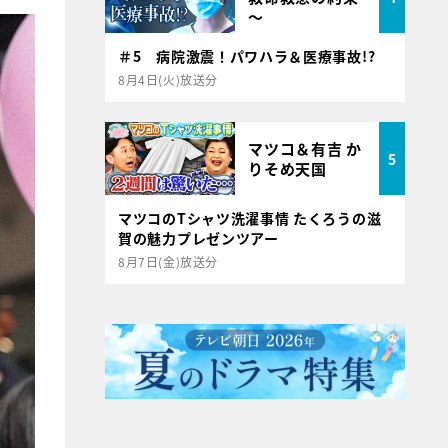
～
＃5 病院激震！パワハラ＆医療事故!?
8月4日(火)放送分
マツコ＆有吉 か
5
りそめ天国
マツコのTシャツ洗濯事情 たくろうの滋
賀の魅力プレゼンツアー
8月7日(金)放送分