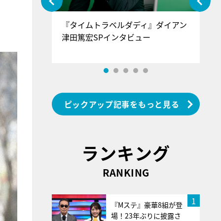
ぐ』＝LOV
『タイムトラベルダディ』ダイアン
『
香SPインタ
津田篤宏SPインタビュー
～
ピックアップ記事をもっと見る
ランキング
RANKING
1
『Mステ』豪華8組が登
場！23年ぶりに披露さ