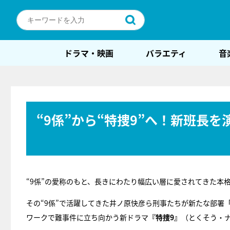
ドラマ・映画
バラエティ
音
“9係”から“特捜9”へ！新班長
“9係”の愛称のもと、長きにわたり幅広い層に愛されてきた本
その“9係”で活躍してきた井ノ原快彦ら刑事たちが新たな部署
ワークで難事件に立ち向かう新ドラマ
『特捜9』
（とくそう・ナ