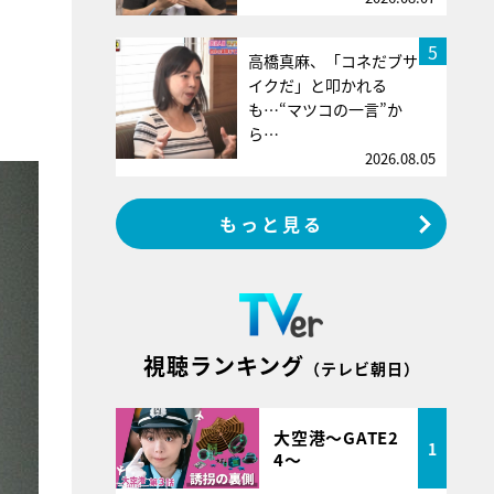
5
高橋真麻、「コネだブサ
イクだ」と叩かれる
も…“マツコの一言”か
ら…
2026.08.05
もっと見る
視聴ランキング
（テレビ朝日）
大空港～GATE2
1
4～