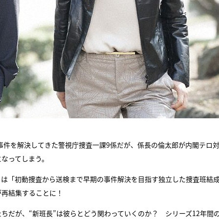
事件を解決してきた警視庁捜査一課9係だが、係長の倫太郎が内閣テロ
になってしまう。
）は「初動捜査から送検まで早期の事件解決を目指す独立した捜査班結
が再結集することに！
たちだが、“新班長”は彼らとどう関わっていくのか？ シリーズ12年間