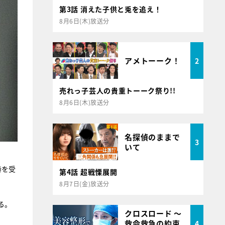
第3話 消えた子供と兎を追え！
8月6日(木)放送分
アメトーーク！
2
売れっ子芸人の貴重トーーク祭り!!
8月6日(木)放送分
名探偵のままで
3
いて
持を受
第4話 超戦慄展開
8月7日(金)放送分
る。
クロスロード ～
救命救急の約束
4