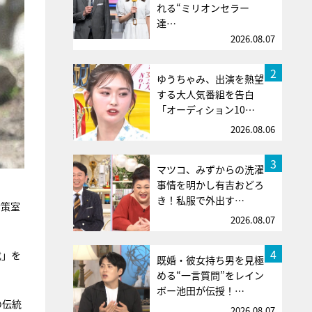
れる“ミリオンセラー
達…
2026.08.07
2
ゆうちゃみ、出演を熱望
する大人気番組を告白
「オーディション10…
2026.08.06
3
マツコ、みずからの洗濯
事情を明かし有吉おどろ
き！私服で外出す…
対策室
2026.08.07
4
成」を
既婚・彼女持ち男を見極
める“一言質問”をレイン
ボー池田が伝授！…
の伝統
2026.08.07