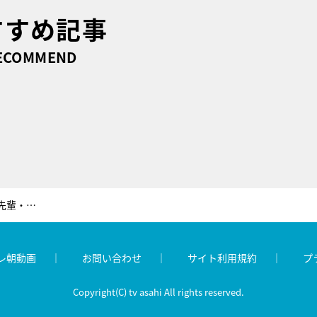
すすめ記事
ECOMMEND
SixTONESのジェシー、ジャニーズの大先輩・松岡昌宏と『家政夫のミタゾノ』で初共演
レ朝動画
お問い合わせ
サイト利用規約
プ
Copyright(C) tv asahi All rights reserved.