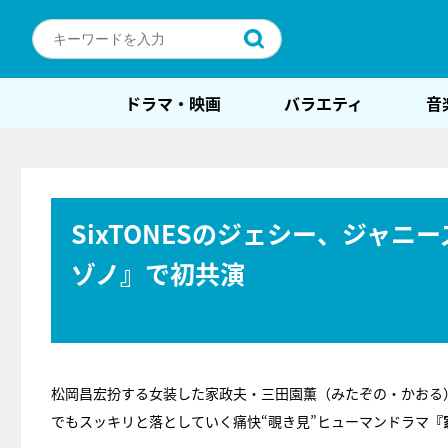
ドラマ・映画
バラエティ
音
SixTONESのジェシー、ジャ
ゾノ』で初共演
松岡昌宏扮する女装した家政夫・三田園薫（みたぞの・かおる
でもスッキリと落としていく痛快“覗き見”ヒューマンドラマ
『