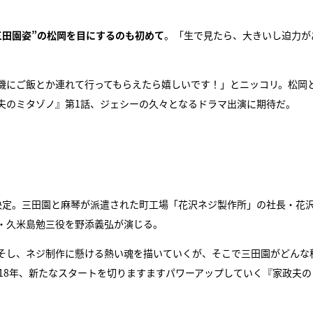
三田園姿”の松岡を目にするのも初めて
。「生で見たら、大きいし迫力が
機にご飯とか連れて行ってもらえたら嬉しいです！」とニッコリ。松岡
夫のミタゾノ』第1話、ジェシーの久々となるドラマ出演に期待だ。
決定。三田園と麻琴が派遣された町工場「花沢ネジ製作所」の社長・花
・久米島勉三役を野添義弘が演じる。
そし、ネジ制作に懸ける熱い魂を描いていくが、そこで三田園がどんな
18年、新たなスタートを切りますますパワーアップしていく『家政夫の