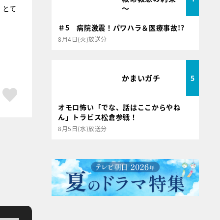
～
、とて
＃5 病院激震！パワハラ＆医療事故!?
8月4日(火)放送分
かまいガチ
5
ア
はてブ
スキボタン
オモロ怖い「でな、話はここからやね
ん」トラビス松倉参戦！
8月5日(水)放送分