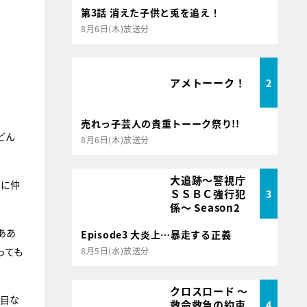
第3話 消えた子供と兎を追え！
8月6日(木)放送分
アメトーーク！
2
売れっ子芸人の貴重トーーク祭り!!
どん
8月6日(木)放送分
大追跡～警視庁
んに仲
ＳＳＢＣ強行犯
3
係～ Season2
ああ
Episode3 大炎上…暴走する正義
っても
8月5日(水)放送分
クロスロード ～
面目な
救命救急の約束
4