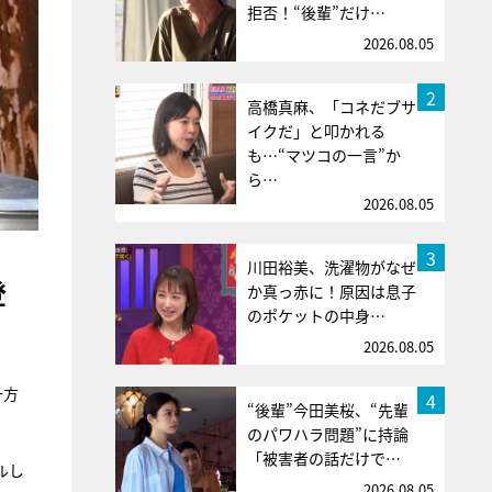
拒否！“後輩”だけ…
2026.08.05
2
高橋真麻、「コネだブサ
イクだ」と叩かれる
も…“マツコの一言”か
ら…
2026.08.05
3
川田裕美、洗濯物がなぜ
登
か真っ赤に！原因は息子
のポケットの中身…
2026.08.05
一方
4
“後輩”今田美桜、“先輩
のパワハラ問題”に持論
「被害者の話だけで…
ルし
2026.08.05