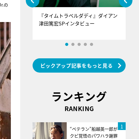
r.の
ぐ』＝LOV
『タイムトラベルダディ』ダイアン
『
香SPインタ
津田篤宏SPインタビュー
～
ピックアップ記事をもっと見る
ランキング
RANKING
1
“ベテラン”船越英一郎が
クビ覚悟のパワハラ謝罪