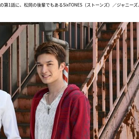
第1話に、松岡の後輩でもあるSixTONES（ストーンズ）／ジャニーズJ
『アイ＝ラブ！げーみん
E齋藤樹愛羅＆佐々木舞
ビュー