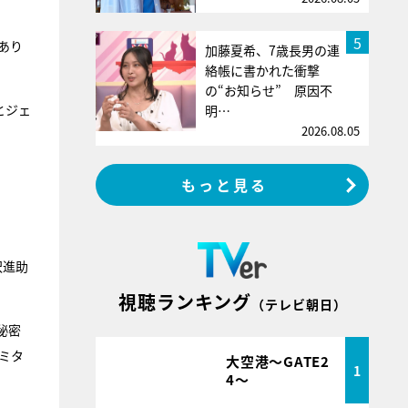
5
あり
加藤夏希、7歳長男の連
絡帳に書かれた衝撃
の“お知らせ” 原因不
とジェ
明…
2026.08.05
もっと見る
沢進助
視聴ランキング
（テレビ朝日）
秘密
ミタ
大空港～GATE2
1
4～