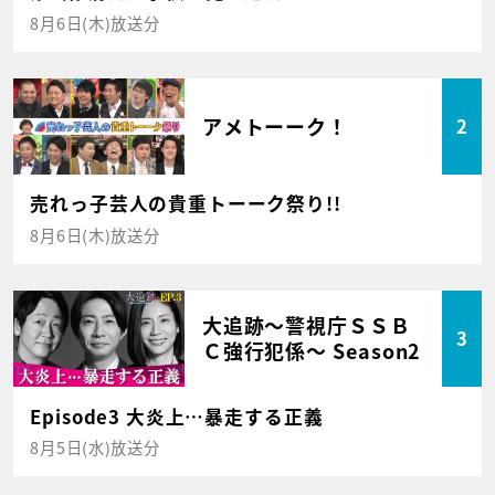
8月6日(木)放送分
アメトーーク！
2
売れっ子芸人の貴重トーーク祭り!!
8月6日(木)放送分
大追跡～警視庁ＳＳＢ
3
Ｃ強行犯係～ Season2
Episode3 大炎上…暴走する正義
8月5日(水)放送分