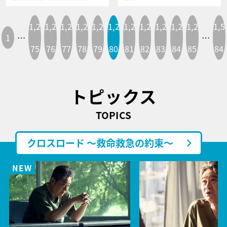
1,2
1,2
1,2
1,2
1,2
1,2
1,2
1,2
1,2
1,2
1,2
1,5
1
…
…
75
76
77
78
79
80
81
82
83
84
85
84
トピックス
TOPICS
クロスロード ～救命救急の約束～