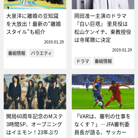
大泉洋に離婚の豆知識
岡田准一主演のドラマ
を大放出！最新の“離婚
『白い巨塔』 里見役は
スタイル”も紹介
松山ケンイチ、東教授役
は寺尾聰に決定
2019.01.29
2019.01.29
番組情報
バラエティ
ドラマ
番組情報
開局60周年記念のMステ
「VARは、審判の仕事を
3時間SP、オープニング
なくす？」―JFA審判委
はイエモン！23年ぶり
員長が語る、サッカー