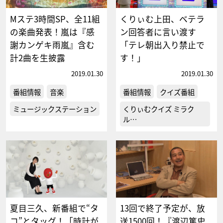
Mステ3時間SP、全11組
くりぃむ上田、ベテラ
の楽曲発表！嵐は『感
ン回答者に言い渡す
謝カンゲキ雨嵐』含む
「テレ朝出入り禁止で
計2曲を生披露
す！」
2019.01.30
2019.01.30
番組情報
音楽
番組情報
クイズ番組
ミュージックステーション
くりぃむクイズ ミラク
ル…
夏目三久、新番組で“タ
13回で終了予定が、放
コ”とタッグ！「時計が
送1500回！『渡辺篤史