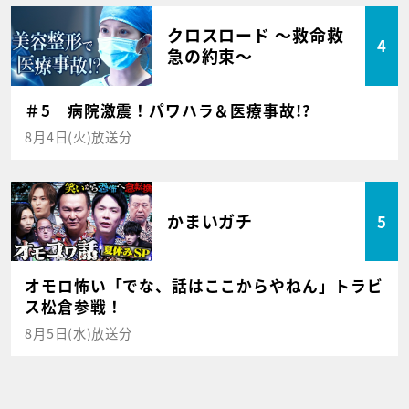
クロスロード ～救命救
4
急の約束～
＃5 病院激震！パワハラ＆医療事故!?
8月4日(火)放送分
かまいガチ
5
オモロ怖い「でな、話はここからやねん」トラビ
ス松倉参戦！
8月5日(水)放送分