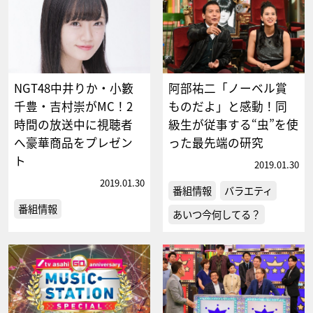
NGT48中井りか・小籔
阿部祐二「ノーベル賞
千豊・吉村崇がMC！2
ものだよ」と感動！同
時間の放送中に視聴者
級生が従事する“虫”を使
へ豪華商品をプレゼン
った最先端の研究
ト
2019.01.30
2019.01.30
番組情報
バラエティ
番組情報
あいつ今何してる？