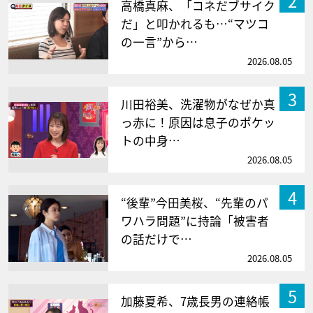
2
高橋真麻、「コネだブサイク
だ」と叩かれるも…“マツコ
の一言”から…
2026.08.05
3
川田裕美、洗濯物がなぜか真
っ赤に！原因は息子のポケッ
トの中身…
2026.08.05
4
“後輩”今田美桜、“先輩のパ
ワハラ問題”に持論「被害者
の話だけで…
2026.08.05
5
加藤夏希、7歳長男の連絡帳