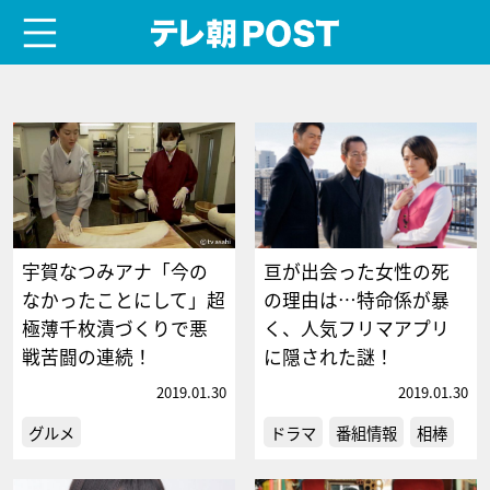
menu
テレ朝POST
宇賀なつみアナ「今の
亘が出会った女性の死
なかったことにして」超
の理由は…特命係が暴
極薄千枚漬づくりで悪
く、人気フリマアプリ
戦苦闘の連続！
に隠された謎！
2019.01.30
2019.01.30
グルメ
ドラマ
番組情報
相棒