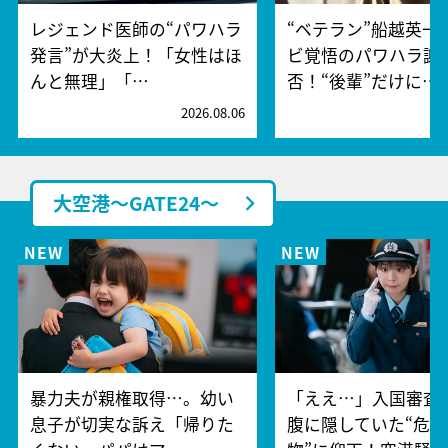
レジェンド医師の“パワハラ
“ベテラン”船越英一
発言”が大炎上！「女性はほ
ビ覚悟のパワハラ謝
んと無理」「…
否！“後輩”だけに…
2026.08.06
2
大空港～GATE24～
暴力夫が親権取得…。幼い
「ええ…」入国審査
息子が切実な訴え「帰りた
腹に隠していた“危険