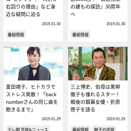
右回りの理由」など身
の建もの探訪』30周年
近な疑問に迫る
へ
2019.01.30
2019.01.30
番組情報
番組情報
富田靖子、ヒトカラで
三上博史、伯母は黒柳
ストレス発散！「back
徹子も憧れるスター！
numberさんの同じ曲を
戦後の銀幕女優・折原
飽きるまで」
啓子を語る
2019.01.29
2019.01.29
テレ朝 芸能&ニュース
番組情報
徹子の部屋