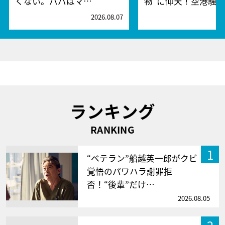
くない。パパはマ…
物”に仰天！空港騒
2026.08.07
2
ランキング
RANKING
1
“ベテラン”船越英一郎がクビ
覚悟のパワハラ謝罪拒
否！“後輩”だけ…
2026.08.05