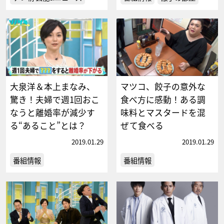
大泉洋＆本上まなみ、
マツコ、餃子の意外な
驚き！夫婦で週1回おこ
食べ方に感動！ある調
なうと離婚率が減少す
味料とマスタードを混
る“あること”とは？
ぜて食べる
2019.01.29
2019.01.29
番組情報
番組情報