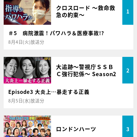
クロスロード ～救命救
1
急の約束～
＃5 病院激震！パワハラ＆医療事故!?
8月4日(火)放送分
大追跡～警視庁ＳＳＢ
2
Ｃ強行犯係～ Season2
Episode3 大炎上…暴走する正義
8月5日(水)放送分
ロンドンハーツ
3