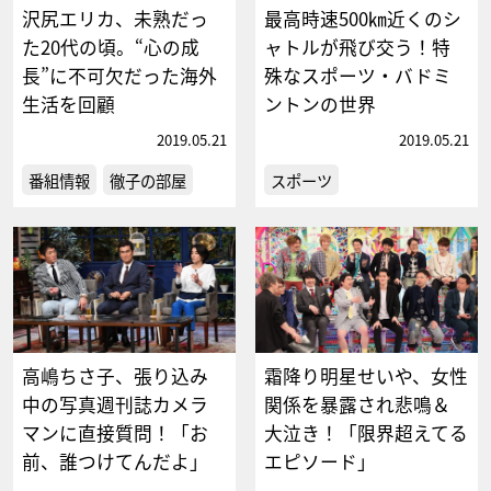
沢尻エリカ、未熟だっ
最高時速500㎞近くのシ
た20代の頃。“心の成
ャトルが飛び交う！特
長”に不可欠だった海外
殊なスポーツ・バドミ
生活を回顧
ントンの世界
2019.05.21
2019.05.21
番組情報
徹子の部屋
スポーツ
高嶋ちさ子、張り込み
霜降り明星せいや、女性
中の写真週刊誌カメラ
関係を暴露され悲鳴＆
マンに直接質問！「お
大泣き！「限界超えてる
前、誰つけてんだよ」
エピソード」