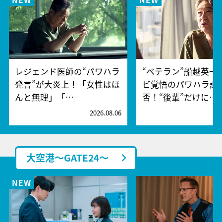
レジェンド医師の“パワハラ
“ベテラン”船越英一
発言”が大炎上！「女性はほ
ビ覚悟のパワハラ謝
んと無理」「…
否！“後輩”だけに…
2026.08.06
2
大空港～GATE24～