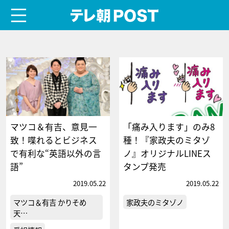
menu
テレ朝POST
マツコ＆有吉、意見一
「痛み入ります」のみ8
致！喋れるとビジネス
種！『家政夫のミタゾ
で有利な“英語以外の言
ノ』オリジナルLINEス
語”
タンプ発売
2019.05.22
2019.05.22
マツコ＆有吉 かりそめ
家政夫のミタゾノ
天…