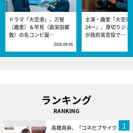
ドラマ『大空港』、万智
主演・趣里『大空港～
（趣里）＆早見（眞栄田郷
24～』、厚切りジェ
敦）の名コンビ誕…
が政府高官役で…
2026.08.06
2
ランキング
RANKING
1
高橋真麻、「コネだブサイク