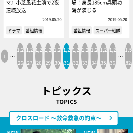
マ』小芝風花主演で2夜
場！身長185cm兵頭功
連続放送
海が演じる
2019.05.20
2019.05.20
ドラマ
番組情報
番組情報
スーパー戦隊
1,2
1,2
1,2
1,2
1,2
1,2
1,2
1,2
1,2
1,2
1,2
1,5
1
…
…
26
27
28
29
30
31
32
33
34
35
36
82
トピックス
TOPICS
クロスロード ～救命救急の約束～