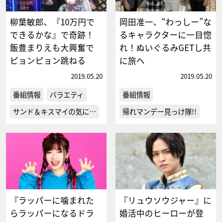
柳葉敏郎、『10万円で
岡田准一、“わっしー”な
できるかな』で奇跡！
るキャラクターに一目惚
飯豊まりえも大興奮で
れ！ぬいぐるみGETし共
ピョンピョン跳ねる
に旅へ
2019.05.20
2019.05.20
番組情報
バラエティ
番組情報
サンド＆キスマイの気に…
帰れマンデー見っけ隊!!
『ラッパーに噛まれた
『リュウソウジャー』に
らラッパーになるドラ
婚活中のヒーローが登