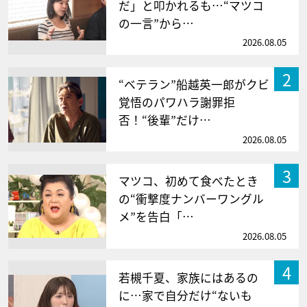
だ」と叩かれるも…“マツコ
の一言”から…
2026.08.05
2
“ベテラン”船越英一郎がクビ
覚悟のパワハラ謝罪拒
否！“後輩”だけ…
2026.08.05
3
マツコ、初めて食べたとき
の“衝撃度ナンバーワングル
メ”を告白「…
2026.08.05
4
若槻千夏、家族にはあるの
に…家で自分だけ“ないも