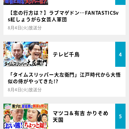
【恋の行方は？】ラブマゲドン…FANTASTICSv
s紅しょうがら女芸人軍団
8月4日(火)放送分
テレビ千鳥
4
「タイムスリッパー大左衛門」江戸時代から大悟
似の侍がやってきた!?
8月4日(火)放送分
マツコ＆有吉 かりそめ
5
天国