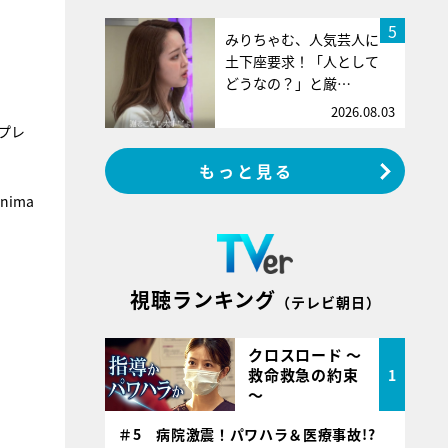
5
みりちゃむ、人気芸人に
土下座要求！「人として
どうなの？」と厳…
2026.08.03
プレ
もっと見る
ima
視聴ランキング
（テレビ朝日）
クロスロード ～
救命救急の約束
1
～
＃5 病院激震！パワハラ＆医療事故!?