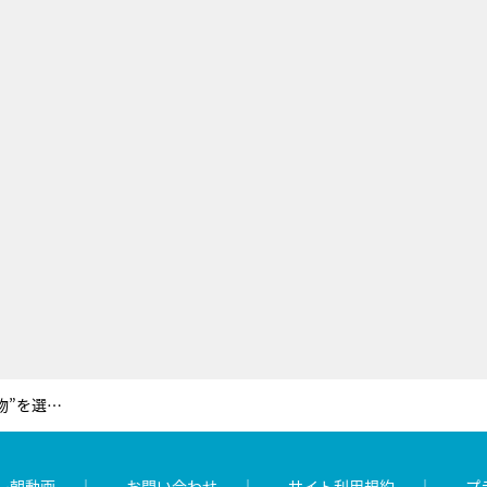
専門家100人が“地球上で一番強い動物”を選ぶ！「世界最強動物ランキング20」が完成
レ朝動画
お問い合わせ
サイト利用規約
プ