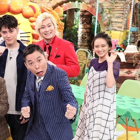
『アイ＝ラブ！げーみん
E齋藤樹愛羅＆佐々木舞
ビュー