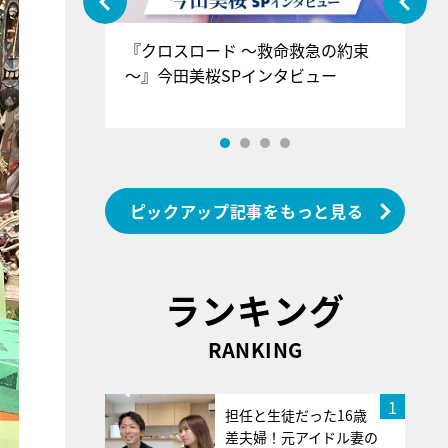
ぐ』＝LOV
『クロスロード ～救命救急の約束
『
香SPインタ
～』今田美桜SPインタビュー
ロ
ン
ピックアップ記事をもっと見る
ランキング
RANKING
1
担任と生徒だった16歳
差夫婦！元アイドル妻の