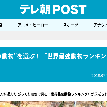
テレ
楽
アニメ・ヒーロー
スポーツ
アナウ
い動物”を選ぶ！「世界最強動物ランキン
2019.07.
0人が選んだ びっくり映像で見る！世界最強動物ランキング』
が放送さ