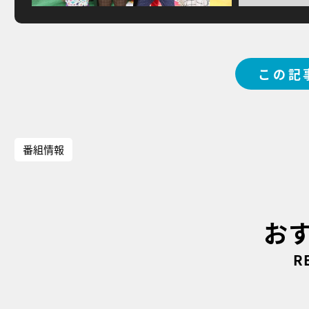
この記
番組情報
お
R