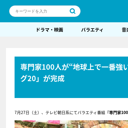
ドラマ・映画
バラエティ
音
専門家100人が“地球上で一番強
グ20」が完成
7月27日（土）、テレビ朝日系にてバラエティ番組
『専門家10