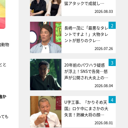
猛アタックで成就し…
2026.08.03
2
長嶋一茂に「最悪なタレ
ントですよ！」大物タレ
ントが怒りのクレ…
強動物
2026.07.26
3
とと
20年前のパワハラ疑惑
が浮上！SNSで告発…怒
声が公開され大炎上の…
2026.08.04
強か
4
U字工事、『かりそめ天
国』ロケ中にまさかの大
失言！熟練大将の顔…
っても
2026.08.01