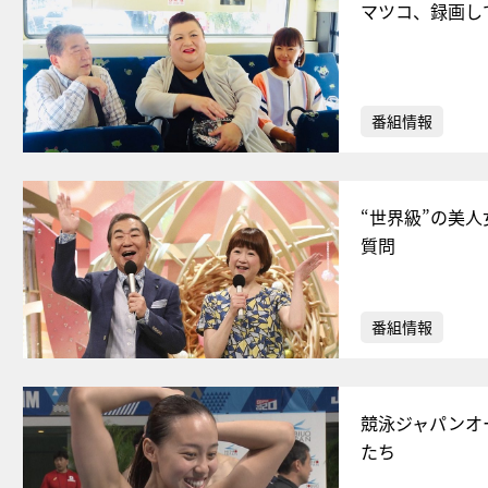
マツコ、録画し
番組情報
“世界級”の美
質問
番組情報
競泳ジャパンオ
たち