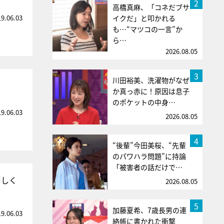
2
高橋真麻、「コネだブサ
19.06.03
イクだ」と叩かれる
も…“マツコの一言”か
ら…
2026.08.05
3
川田裕美、洗濯物がなぜ
か真っ赤に！原因は息子
のポケットの中身…
19.06.03
2026.08.05
4
“後輩”今田美桜、“先輩
のパワハラ問題”に持論
「被害者の話だけで…
“しく
2026.08.05
5
加藤夏希、7歳長男の連
19.06.03
絡帳に書かれた衝撃