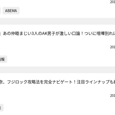
20
ABEMA
』あの仲睦まじい3人のAK男子が激しい口論！ついに喧嘩別れ
20
情報
奈、フジロック攻略法を完全ナビゲート！注目ラインナップも
20
楽