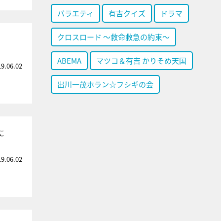
バラエティ
有吉クイズ
ドラマ
クロスロード ～救命救急の約束～
ABEMA
マツコ＆有吉 かりそめ天国
19.06.02
出川一茂ホラン☆フシギの会
に
19.06.02