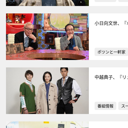
小日向文世、『
ポツンと一軒家
中越典子、『リ
番組情報
ス