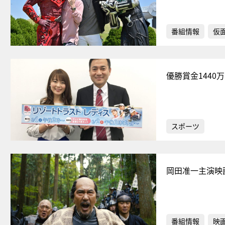
番組情報
仮
優勝賞金144
スポーツ
岡田准一主演映
番組情報
映