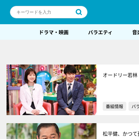
ドラマ・映画
バラエティ
音
オードリー若林
番組情報
バ
松平健、かつて