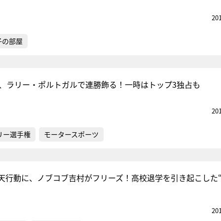
20
子の部屋
タ、ラリー・ポルトガルで連勝飾る！一時はトップ3独占も
20
リー選手権
モータースポーツ
天行動に、ノブコブ吉村がフリーズ！高校退学を引き起こした
20