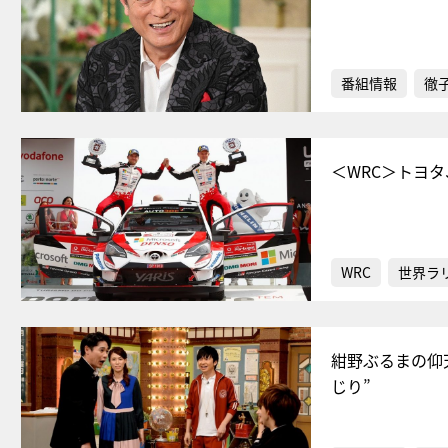
番組情報
徹
＜WRC＞トヨ
WRC
世界ラ
紺野ぶるまの仰
じり”