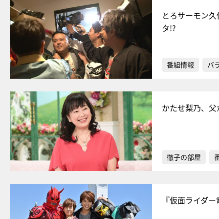
とろサーモン久
タ!?
番組情報
バ
かたせ梨乃、父
徹子の部屋
『仮面ライダー