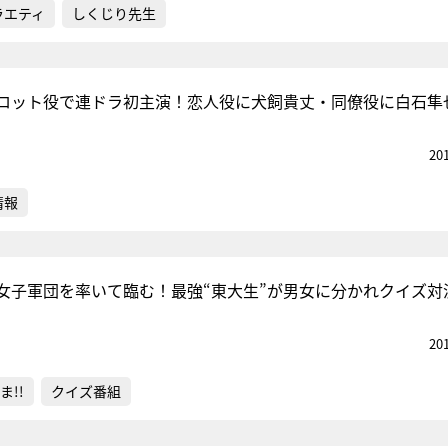
ラエティ
しくじり先生
ロット役で連ドラ初主演！恋人役に犬飼貴丈・同僚役に白石隼
20
情報
女子軍団を率いて臨む！最強“東大生”が男女に分かれクイズ対
20
ま!!
クイズ番組