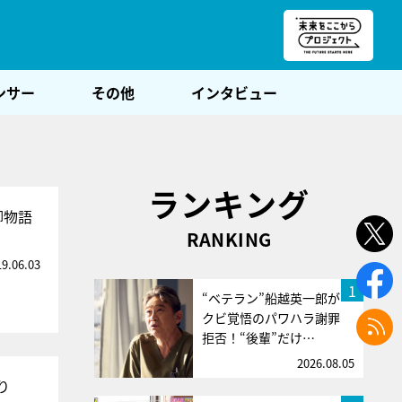
朝POST
ンサー
その他
インタビュー
ランキング
脚物語
RANKING
19.06.03
1
“ベテラン”船越英一郎が
クビ覚悟のパワハラ謝罪
拒否！“後輩”だけ…
2026.08.05
り