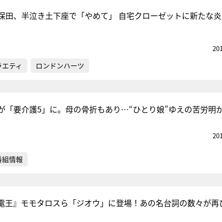
保田、半泣き土下座で「やめて」 自宅クローゼットに新たな炎
20
ラエティ
ロンドンハーツ
が「要介護5」に。母の骨折もあり…“ひとり娘”ゆえの苦労明
20
番組情報
電王』モモタロスら「ジオウ」に登場！あの名台詞の数々が再