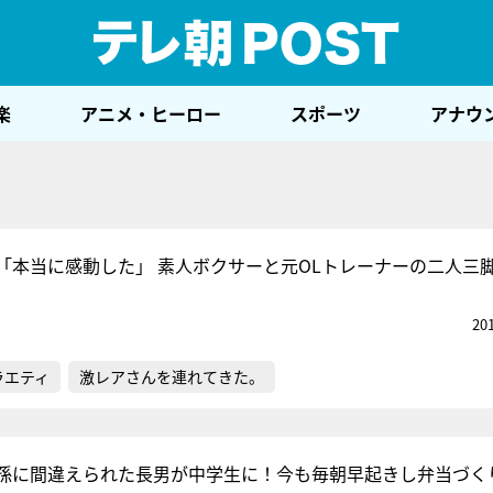
テレ
楽
アニメ・ヒーロー
スポーツ
アナウ
「本当に感動した」 素人ボクサーと元OLトレーナーの二人三
20
ラエティ
激レアさんを連れてきた。
孫に間違えられた長男が中学生に！今も毎朝早起きし弁当づく