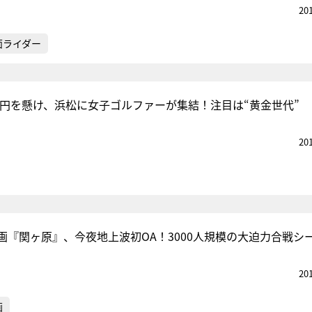
20
面ライダー
0万円を懸け、浜松に女子ゴルファーが集結！注目は“黄金世代”
20
画『関ヶ原』、今夜地上波初OA！3000人規模の大迫力合戦シ
20
画