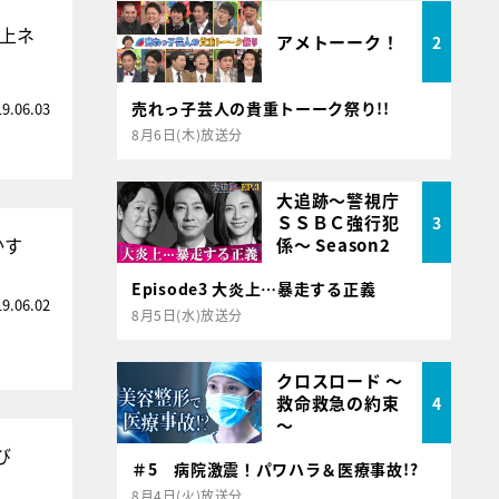
上ネ
アメトーーク！
2
売れっ子芸人の貴重トーーク祭り!!
19.06.03
8月6日(木)放送分
大追跡～警視庁
ＳＳＢＣ強行犯
3
かす
係～ Season2
Episode3 大炎上…暴走する正義
19.06.02
8月5日(水)放送分
クロスロード ～
救命救急の約束
4
～
び
＃5 病院激震！パワハラ＆医療事故!?
8月4日(火)放送分