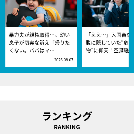
暴力夫が親権取得…。幼い
「ええ…」入国審査
息子が切実な訴え「帰りた
腹に隠していた“危険
くない。パパはマ…
物”に仰天！空港騒
2026.08.07
2
ランキング
RANKING