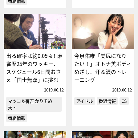
番組情報
出る確率は約0.05%！麻
今泉佑唯「美尻になり
雀歴25年のワッキー、
たい！」オトナ美ボディ
スケジュール6日間おさ
めざし、汗＆涙のトレ
え「国士無双」に挑む
ーニング
2019.06.12
2019.06.12
マツコ＆有吉 かりそめ
アイドル
番組情報
CS
天…
番組情報