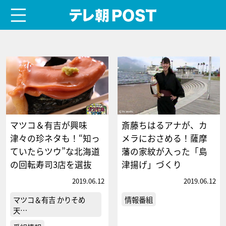
menu
テレ朝POST
マツコ＆有吉が興味
斎藤ちはるアナが、カ
津々の珍ネタも！“知っ
メラにおさめる！薩摩
ていたらツウ”な北海道
藩の家紋が入った「島
の回転寿司3店を選抜
津揚げ」づくり
2019.06.12
2019.06.12
マツコ＆有吉 かりそめ
情報番組
天…