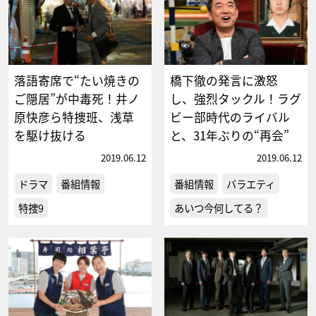
落語寄席で“たい焼きの
橋下徹の発言に激怒
ご隠居”が中毒死！井ノ
し、強烈タックル！ラグ
原快彦ら特捜班、浅草
ビー部時代のライバル
を駆け抜ける
と、31年ぶりの“再会”
2019.06.12
2019.06.12
ドラマ
番組情報
番組情報
バラエティ
特捜9
あいつ今何してる？