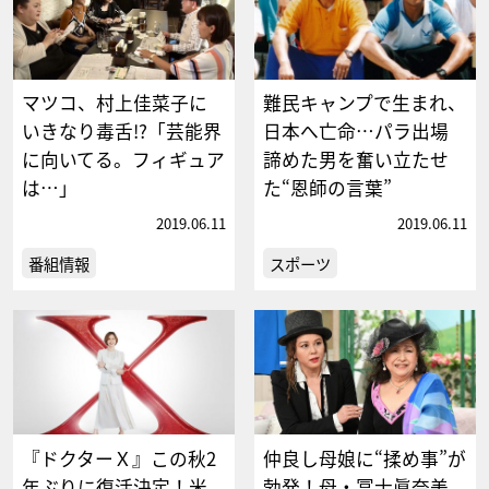
マツコ、村上佳菜子に
難民キャンプで生まれ、
いきなり毒舌!?「芸能界
日本へ亡命…パラ出場
に向いてる。フィギュア
諦めた男を奮い立たせ
は…」
た“恩師の言葉”
2019.06.11
2019.06.11
番組情報
スポーツ
『ドクターＸ』この秋2
仲良し母娘に“揉め事”が
年ぶりに復活決定！米
勃発！母・冨士眞奈美