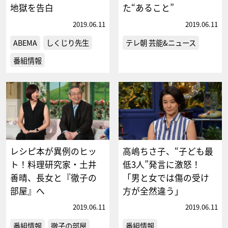
地獄を告白
た“あること”
2019.06.11
2019.06.11
ABEMA
しくじり先生
テレ朝 芸能&ニュース
番組情報
レシピ本が異例のヒッ
高嶋ちさ子、“子ども最
ト！料理研究家・土井
低3人”発言に激怒！
善晴、長女と『徹子の
「男と女では傷の受け
部屋』へ
方が全然違う」
2019.06.11
2019.06.11
番組情報
徹子の部屋
番組情報