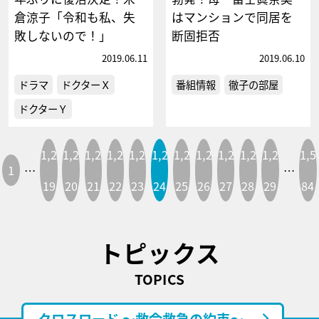
倉涼子「令和も私、失
はマンションで同居を
敗しないので！」
断固拒否
2019.06.11
2019.06.10
ドラマ
ドクターＸ
番組情報
徹子の部屋
ドクターＹ
1,2
1,2
1,2
1,2
1,2
1,2
1,2
1,2
1,2
1,2
1,2
1,5
1
…
…
19
20
21
22
23
24
25
26
27
28
29
84
トピックス
TOPICS
クロスロード ～救命救急の約束～