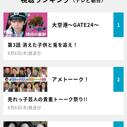
（テレビ朝日）
大空港～GATE24～
1
第3話 消えた子供と兎を追え！
8月6日(木)放送分
アメトーーク！
2
売れっ子芸人の貴重トーーク祭り!!
8月6日(木)放送分