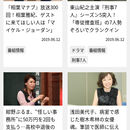
『相葉マナブ』放送300
東山紀之主演『刑事7
回！相葉雅紀、ゲスト
人』シーズン5突入！
に来てほしい人は「マ
「専従捜査班」の7人勢
イケル・ジョーダン」
ぞろいでクランクイン
2019.06.12
2019.06.12
番組情報
ドラマ
番組情報
刑事7人
紺野ぶるま、“怪しい事
浅田美代子、病室で感
務所”に50万円を2回も
じた樹木希林の女優
支払う…高校中退後の
魂。筆談で医師に伝え