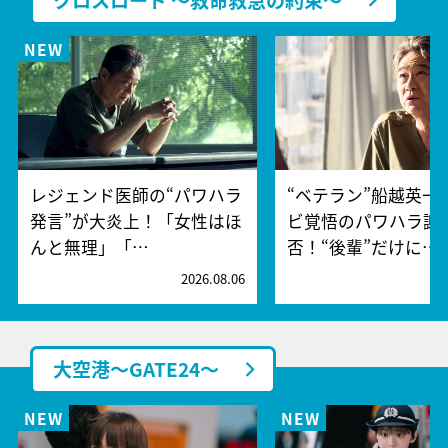
レジェンド医師の“パワハラ
“ベテラン”船越英一
発言”が大炎上！「女性はほ
ビ覚悟のパワハラ謝
んと無理」「…
否！“後輩”だけに…
2026.08.06
2
大空港～GATE24～