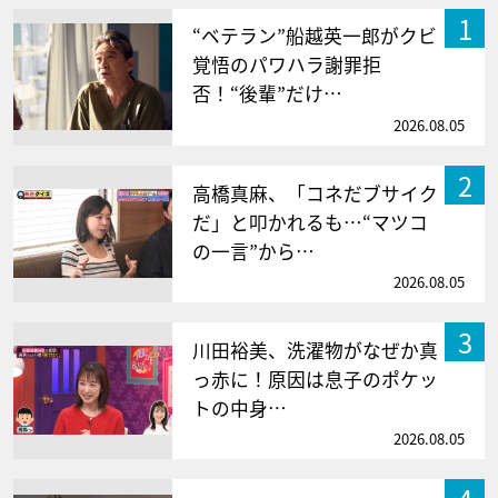
1
“ベテラン”船越英一郎がクビ
覚悟のパワハラ謝罪拒
否！“後輩”だけ…
2026.08.05
2
高橋真麻、「コネだブサイク
だ」と叩かれるも…“マツコ
の一言”から…
2026.08.05
3
川田裕美、洗濯物がなぜか真
っ赤に！原因は息子のポケッ
トの中身…
2026.08.05