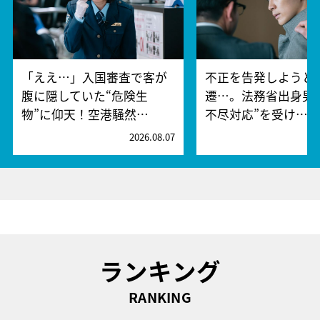
「ええ…」入国審査で客が
不正を告発しようと
腹に隠していた“危険生
遷…。法務省出身男
物”に仰天！空港騒然…
不尽対応”を受け…
2026.08.07
2
ランキング
RANKING