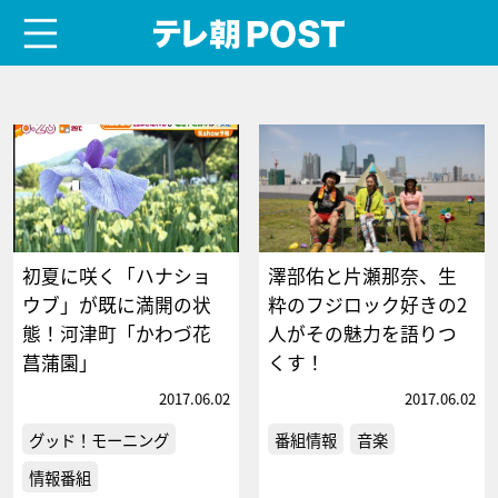
menu
テレ朝POST
初夏に咲く「ハナショ
澤部佑と片瀬那奈、生
ウブ」が既に満開の状
粋のフジロック好きの2
態！河津町「かわづ花
人がその魅力を語りつ
菖蒲園」
くす！
2017.06.02
2017.06.02
グッド！モーニング
番組情報
音楽
情報番組