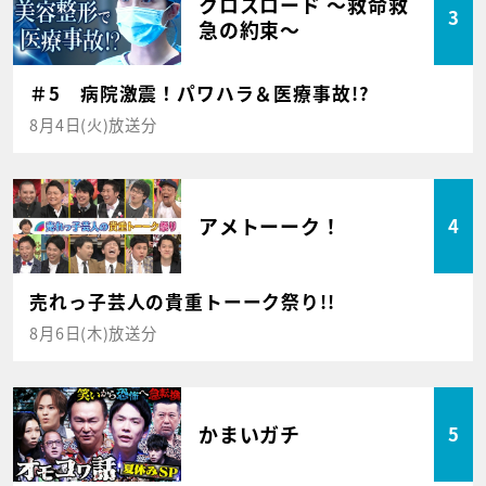
クロスロード ～救命救
3
急の約束～
＃5 病院激震！パワハラ＆医療事故!?
8月4日(火)放送分
アメトーーク！
4
売れっ子芸人の貴重トーーク祭り!!
8月6日(木)放送分
かまいガチ
5