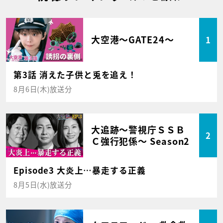
大空港～GATE24～
1
第3話 消えた子供と兎を追え！
8月6日(木)放送分
大追跡～警視庁ＳＳＢ
2
Ｃ強行犯係～ Season2
Episode3 大炎上…暴走する正義
8月5日(水)放送分