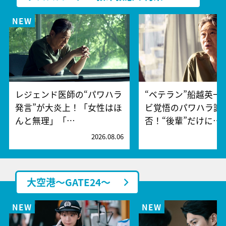
レジェンド医師の“パワハラ
“ベテラン”船越英一
発言”が大炎上！「女性はほ
ビ覚悟のパワハラ謝
んと無理」「…
否！“後輩”だけに…
2026.08.06
2
大空港～GATE24～