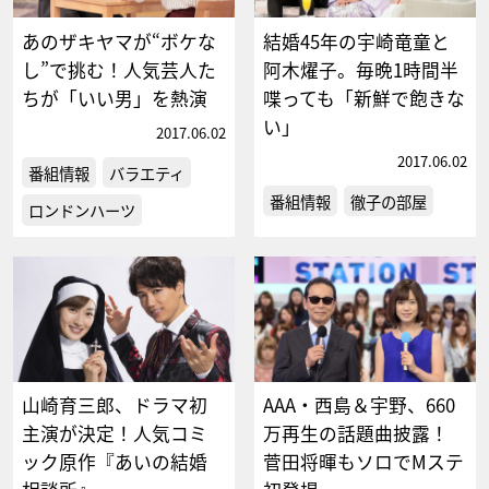
あのザキヤマが“ボケな
結婚45年の宇崎竜童と
し”で挑む！人気芸人た
阿木燿子。毎晩1時間半
ちが「いい男」を熱演
喋っても「新鮮で飽きな
い」
2017.06.02
2017.06.02
番組情報
バラエティ
番組情報
徹子の部屋
ロンドンハーツ
山崎育三郎、ドラマ初
AAA・西島＆宇野、660
主演が決定！人気コミ
万再生の話題曲披露！
ック原作『あいの結婚
菅田将暉もソロでMステ