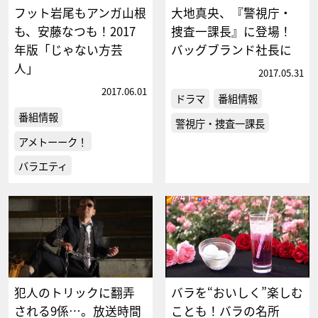
フット岩尾もアンガ山根
大地真央、『警視庁・
も、安藤なつも！2017
捜査一課長』に登場！
年版「じゃない方芸
バッグブランド社長に
人」
2017.05.31
2017.06.01
ドラマ
番組情報
番組情報
警視庁・捜査一課長
アメトーーク！
バラエティ
犯人のトリックに翻弄
バラを“おいしく”楽しむ
される9係…。放送時間
ことも！バラの名所