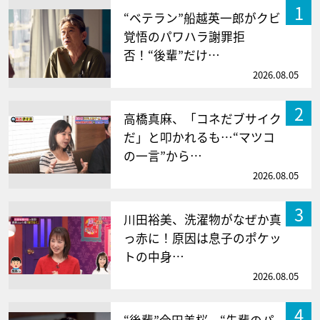
1
“ベテラン”船越英一郎がクビ
覚悟のパワハラ謝罪拒
否！“後輩”だけ…
2026.08.05
2
高橋真麻、「コネだブサイク
だ」と叩かれるも…“マツコ
の一言”から…
2026.08.05
3
川田裕美、洗濯物がなぜか真
っ赤に！原因は息子のポケッ
トの中身…
2026.08.05
4
“後輩”今田美桜、“先輩のパ