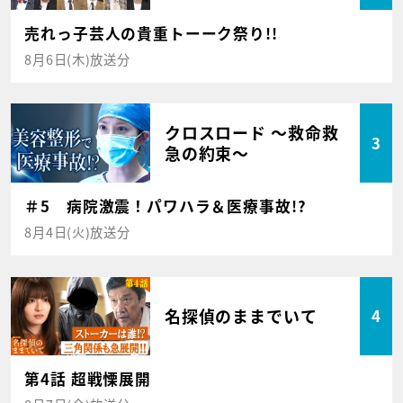
売れっ子芸人の貴重トーーク祭り!!
8月6日(木)放送分
クロスロード ～救命救
3
急の約束～
＃5 病院激震！パワハラ＆医療事故!?
8月4日(火)放送分
名探偵のままでいて
4
第4話 超戦慄展開