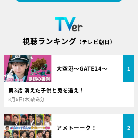
視聴ランキング
（テレビ朝日）
大空港～GATE24～
1
第3話 消えた子供と兎を追え！
8月6日(木)放送分
アメトーーク！
2