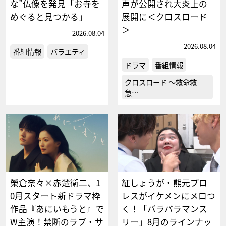
な”仏像を発見「お寺を
声が公開され大炎上の
めぐると見つかる」
展開に＜クロスロード
＞
2026.08.04
2026.08.04
番組情報
バラエティ
ドラマ
番組情報
クロスロード ～救命救
急…
榮倉奈々×赤楚衛二、1
紅しょうが・熊元プロ
0月スタート新ドラマ枠
レスがイケメンにメロつ
作品『あにいもうと』で
く！「バラバラマンス
W主演！禁断のラブ・サ
リー」8月のラインナッ