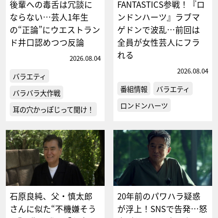
後輩への毒舌は冗談に
FANTASTICS参戦！『ロ
ならない…芸人1年生
ンドンハーツ』ラブマ
の“正論”にウエストラン
ゲドンで波乱…前回は
ド井口認めつつ反論
全員が女性芸人にフラ
れる
2026.08.04
2026.08.04
バラエティ
番組情報
バラエティ
バラバラ大作戦
ロンドンハーツ
耳の穴かっぽじって聞け！
石原良純、父・慎太郎
20年前のパワハラ疑惑
さんに似た“不機嫌そう
が浮上！SNSで告発…怒