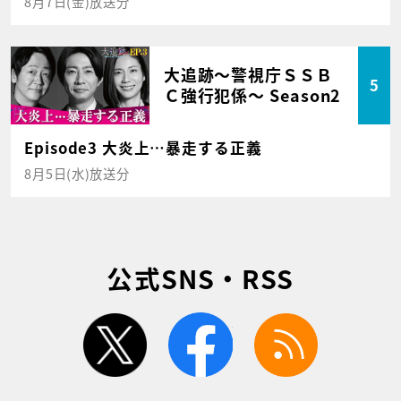
8月7日(金)放送分
大追跡～警視庁ＳＳＢ
5
Ｃ強行犯係～ Season2
Episode3 大炎上…暴走する正義
8月5日(水)放送分
公式SNS・RSS
twitter
facebook
rss