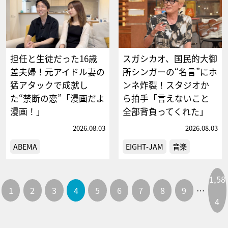
担任と生徒だった16歳
スガシカオ、国民的大御
差夫婦！元アイドル妻の
所シンガーの“名言”にホ
猛アタックで成就し
ンネ炸裂！スタジオか
た“禁断の恋”「漫画だよ
ら拍手「言えないこと
漫画！」
全部背負ってくれた」
2026.08.03
2026.08.03
ABEMA
EIGHT-JAM
音楽
1,58
1
2
3
4
5
6
7
8
9
…
4