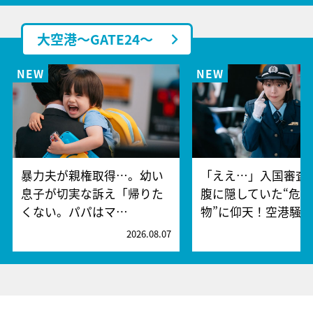
大空港～GATE24～
暴力夫が親権取得…。幼い
「ええ…」入国審査
息子が切実な訴え「帰りた
腹に隠していた“危険
くない。パパはマ…
物”に仰天！空港騒
2026.08.07
2