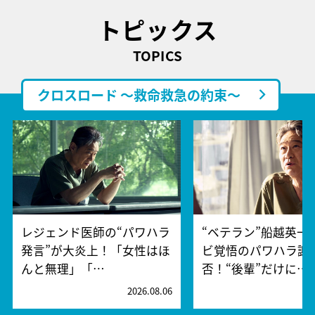
トピックス
TOPICS
クロスロード ～救命救急の約束～
レジェンド医師の“パワハラ
“ベテラン”船越英一
発言”が大炎上！「女性はほ
ビ覚悟のパワハラ謝
んと無理」「…
否！“後輩”だけに…
2026.08.06
2