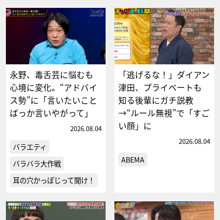
永野、毒舌芸に悩むも
「逃げるな！」ダイアン
心境に変化。“アドバイ
津田、プライベートも
ス勢”に「言いたいこと
知る後輩にガチ説教
ばっか言いやがって」
→“ルール無視”で「すご
い顔」に
2026.08.04
2026.08.04
バラエティ
ABEMA
バラバラ大作戦
耳の穴かっぽじって聞け！