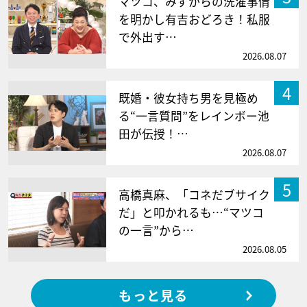
マツコ、みずからの洗濯事情
を明かし有吉おどろき！私服
で外出す…
2026.08.07
4
既婚・彼女持ち男を見極め
る“一言質問”をレインボー池
田が伝授！…
2026.08.07
5
高橋真麻、「コネだブサイク
だ」と叩かれるも…“マツコ
の一言”から…
2026.08.05
もっと見る