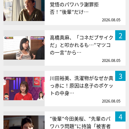
覚悟のパワハラ謝罪拒
否！“後輩”だけ…
2026.08.05
2
高橋真麻、「コネだブサイク
だ」と叩かれるも…“マツコ
の一言”から…
2026.08.05
3
川田裕美、洗濯物がなぜか真
っ赤に！原因は息子のポケッ
トの中身…
2026.08.05
4
“後輩”今田美桜、“先輩のパ
ワハラ問題”に持論「被害者