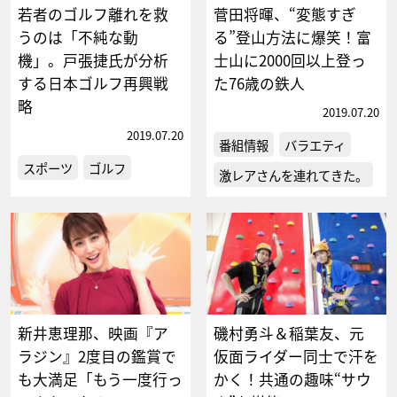
若者のゴルフ離れを救
菅田将暉、“変態すぎ
うのは「不純な動
る”登山方法に爆笑！富
機」。戸張捷氏が分析
士山に2000回以上登っ
する日本ゴルフ再興戦
た76歳の鉄人
略
2019.07.20
2019.07.20
番組情報
バラエティ
スポーツ
ゴルフ
激レアさんを連れてきた。
新井恵理那、映画『ア
磯村勇斗＆稲葉友、元
ラジン』2度目の鑑賞で
仮面ライダー同士で汗を
も大満足「もう一度行っ
かく！共通の趣味“サウ