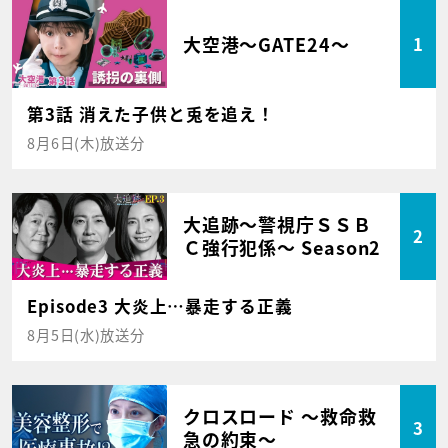
大空港～GATE24～
1
第3話 消えた子供と兎を追え！
8月6日(木)放送分
大追跡～警視庁ＳＳＢ
2
Ｃ強行犯係～ Season2
Episode3 大炎上…暴走する正義
8月5日(水)放送分
クロスロード ～救命救
3
急の約束～