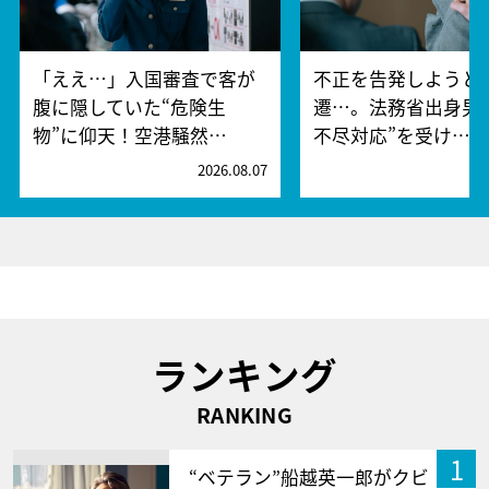
「ええ…」入国審査で客が
不正を告発しようと
腹に隠していた“危険生
遷…。法務省出身男
物”に仰天！空港騒然…
不尽対応”を受け…
2026.08.07
2
ランキング
RANKING
1
“ベテラン”船越英一郎がクビ