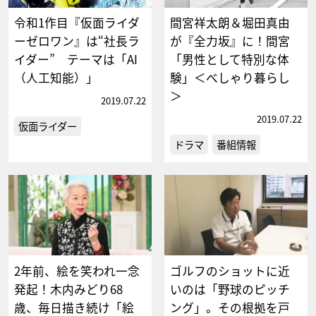
令和1作目『仮面ライダ
間宮祥太朗＆堀田真由
ーゼロワン』は“社長ラ
が『全力坂』に！間宮
イダー” テーマは「AI
「男性として特別な体
（人工知能）」
験」＜べしゃり暮らし
＞
2019.07.22
2019.07.22
仮面ライダー
ドラマ
番組情報
2年前、絵を笑われ一念
ゴルフのショットに近
発起！木内みどり68
いのは「野球のピッチ
歳、毎日描き続け「絵
ング」。その根拠を戸