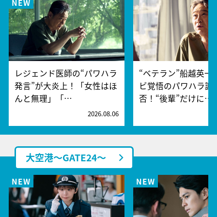
レジェンド医師の“パワハラ
“ベテラン”船越英一
発言”が大炎上！「女性はほ
ビ覚悟のパワハラ謝
んと無理」「…
否！“後輩”だけに…
2026.08.06
2
大空港～GATE24～