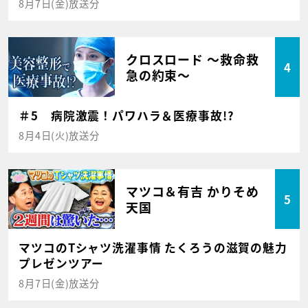
8月7日(金)放送分
クロスロード ～救命救
4
急の約束～
＃5 病院激震！パワハラ＆医療事故!?
8月4日(火)放送分
マツコ＆有吉 かりそめ
5
天国
マツコのTシャツ洗濯事情 たくろうの滋賀の魅力
プレゼンツアー
8月7日(金)放送分