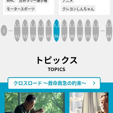
WRC
世界ラリー選手権
アニメ
モータースポーツ
クレヨンしんちゃん
1,1
1,1
1,1
1,1
1,1
1,1
1,1
1,1
1,1
1,2
1,2
1,5
1
…
…
91
92
93
94
95
96
97
98
99
00
01
84
トピックス
TOPICS
クロスロード ～救命救急の約束～