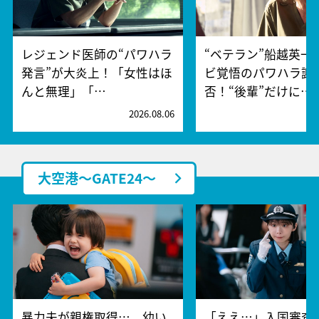
レジェンド医師の“パワハラ
“ベテラン”船越英一
発言”が大炎上！「女性はほ
ビ覚悟のパワハラ謝
んと無理」「…
否！“後輩”だけに…
2026.08.06
2
大空港～GATE24～
暴力夫が親権取得…。幼い
「ええ…」入国審査