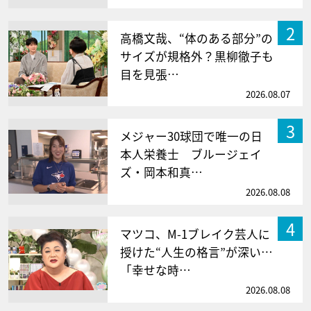
2
高橋文哉、“体のある部分”の
サイズが規格外？黒柳徹子も
目を見張…
2026.08.07
3
メジャー30球団で唯一の日
本人栄養士 ブルージェイ
ズ・岡本和真…
2026.08.08
4
マツコ、M-1ブレイク芸人に
授けた“人生の格言”が深い…
「幸せな時…
2026.08.08