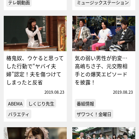
テレ朝動画
ミュージックステーション
椿鬼奴、ウケると思って
気の弱い男性が豹変…
した行動で“ヤバイ夫
高嶋ちさ子、元交際相
婦”認定！夫を傷つけて
手との爆笑エピソード
しまったと反省
を披露！
2019.08.23
2019.08.23
ABEMA
しくじり先生
番組情報
バラエティ
ザワつく！金曜日