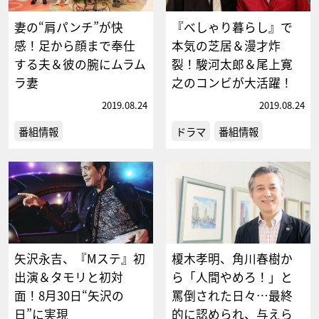
妻の“肩パンチ”が快
『べしゃり暮らし』で
感！足から顔まで奉仕
本気の芝居＆漫才炸
する夫＆彼の腕にムラム
裂！駿河太郎＆尾上寛
ラ妻
之のコンビが大活躍！
2019.08.24
2019.08.24
番組情報
ドラマ
番組情報
矢沢永吉、『Mステ』初
榎木孝明、角川春樹か
出演＆タモリと初対
ら「人間やめろ！」と
面！8月30日“矢沢の
罵倒された日々…最終
日”に実現
的に認められ、与えら