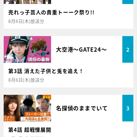
売れっ子芸人の貴重トーーク祭り!!
8月6日(木)放送分
大空港～GATE24～
2
第3話 消えた子供と兎を追え！
8月6日(木)放送分
名探偵のままでいて
3
第4話 超戦慄展開