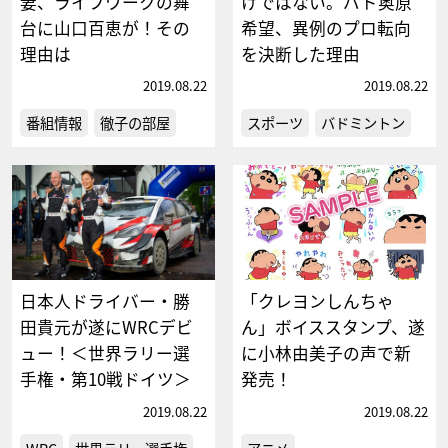
妻、ライフワークの舞
けではない。バド奥原
台に山口百恵が！その
希望、異例のプロ転向
理由は
を決断した理由
2019.08.22
2019.08.22
番組情報
徹子の部屋
スポーツ
バドミントン
日本人ドライバー・勝
「クレヨンしんちゃ
田貴元が遂にWRCデビ
ん」ボイススタンプ、遂
ュー！＜世界ラリー選
に小林由美子の声で新
手権・第10戦ドイツ＞
発売！
2019.08.22
2019.08.22