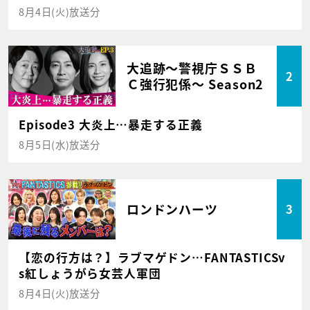
8月4日(火)放送分
大追跡～警視庁ＳＳＢ
2
Ｃ強行犯係～ Season2
Episode3 大炎上…暴走する正義
8月5日(水)放送分
ロンドンハーツ
3
【恋の行方は？】ラブマゲドン…FANTASTICSv
s紅しょうがら女芸人軍団
8月4日(火)放送分