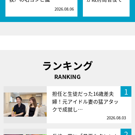
2026.08.06
2
ランキング
RANKING
1
担任と生徒だった16歳差夫
婦！元アイドル妻の猛アタッ
クで成就し…
2026.08.03
2