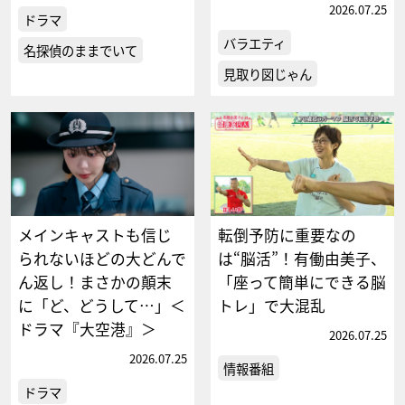
2026.07.25
ドラマ
バラエティ
名探偵のままでいて
見取り図じゃん
メインキャストも信じ
転倒予防に重要なの
られないほどの大どんで
は“脳活”！有働由美子、
ん返し！まさかの顛末
「座って簡単にできる脳
に「ど、どうして…」＜
トレ」で大混乱
ドラマ『大空港』＞
2026.07.25
2026.07.25
情報番組
ドラマ