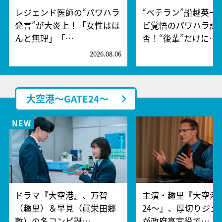
レジェンド医師の“パワハラ
“ベテラン”船越英一
発言”が大炎上！「女性はほ
ビ覚悟のパワハラ謝
んと無理」「…
否！“後輩”だけに…
2026.08.06
2
大空港～GATE24～
ドラマ『大空港』、万智
主演・趣里『大空港～
（趣里）＆早見（眞栄田郷
24～』、厚切りジェ
敦）の名コンビ誕…
が政府高官役で…