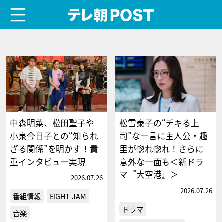
menu
テレ朝POST
中森明菜、松田聖子や
松雪泰子の“デキる上
小泉今日子との“知られ
司”な一言に主人公・趣
ざる関係”を明かす！貴
里が惚れ惚れ！さらに
重インタビュー実現
意外な一面も＜新ドラ
マ『大空港』＞
2026.07.26
2026.07.26
番組情報
EIGHT-JAM
ドラマ
音楽