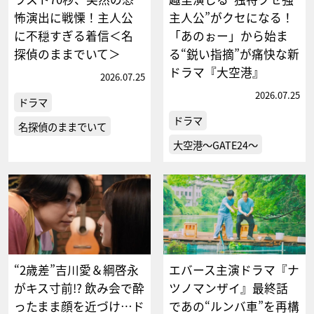
怖演出に戦慄！主人公
主人公”がクセになる！
に不穏すぎる着信＜名
「あのぉー」から始ま
探偵のままでいて＞
る“鋭い指摘”が痛快な新
ドラマ『大空港』
2026.07.25
2026.07.25
ドラマ
ドラマ
名探偵のままでいて
大空港～GATE24～
“2歳差”吉川愛＆綱啓永
エバース主演ドラマ『ナ
がキス寸前!? 飲み会で酔
ツノマンザイ』最終話
ったまま顔を近づけ…ド
であの“ルンバ車”を再構