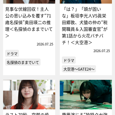
見事な伏線回収！主人
「は？」「頭が固い
公の思い込みを覆す“71
な」板垣李光人VS眞栄
歳名探偵”奥田瑛二の推
田郷敦、犬猿の仲の“税
理＜名探偵のままでいて
関職員＆入国審査官”が
＞
第1話から火花バチバ
チ！＜大空港＞
2026.07.25
2026.07.25
ドラマ
ドラマ
名探偵のままでいて
大空港～GATE24～
ラスト70秒、突然の恐
趣里演じる“独特クセ強