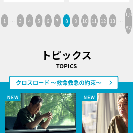
1,5
1
…
3
4
5
6
7
8
9
10
11
12
13
…
82
トピックス
TOPICS
クロスロード ～救命救急の約束～