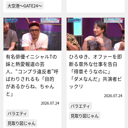
大空港～GATE24～
有名俳優イニシャルTの
ひろゆき、オファーを即
妹と熱愛報道の芸
断る意外な仕事を告白
人、“コンプラ違反者”呼
「得意そうなのに」
ばわりされるも「目的
「ダメなんだ」共演者ビ
があるからね、ちゃん
ックリ
と」
2026.07.24
2026.07.24
バラエティ
バラエティ
見取り図じゃん
見取り図じゃん