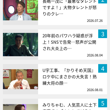
長嶋一茂に「最悪なタレント
ですよ！」大物タレントが怒
りのクレ…
2026.07.26
3
20年前のパワハラ疑惑が浮
上！SNSで告発…怒声が公開
され大炎上の…
2026.08.04
4
U字工事、『かりそめ天国』
ロケ中にまさかの大失言！熟
練大将の顔…
2026.08.01
5
みりちゃむ、人気芸人に土下