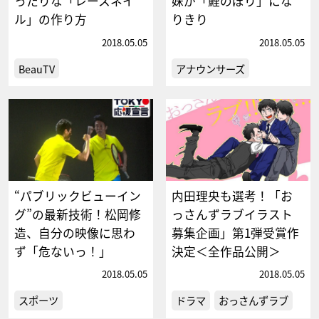
ったりな「レースネイ
妹が「鯉のぼり」にな
ル」の作り方
りきり
2018.05.05
2018.05.05
BeauTV
アナウンサーズ
“パブリックビューイン
内田理央も選考！「お
グ”の最新技術！松岡修
っさんずラブイラスト
造、自分の映像に思わ
募集企画」第1弾受賞作
ず「危ないっ！」
決定＜全作品公開＞
2018.05.05
2018.05.05
スポーツ
ドラマ
おっさんずラブ