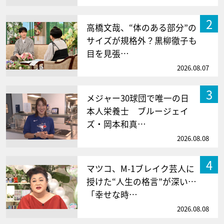
2
高橋文哉、“体のある部分”の
サイズが規格外？黒柳徹子も
目を見張…
2026.08.07
3
メジャー30球団で唯一の日
本人栄養士 ブルージェイ
ズ・岡本和真…
2026.08.08
4
マツコ、M-1ブレイク芸人に
授けた“人生の格言”が深い…
「幸せな時…
2026.08.08