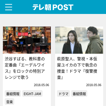
menu
テレ朝POST
渋谷すばる、教科書の
萩原聖人、警視・本仮
定番曲『エーデルワイ
屋ユイカの下で執念の
ス』をロックの特別ア
捜査！ドラマ『復讐捜
レンジで歌う
査』
2018.05.06
2018.05.06
番組情報
EIGHT-JAM
ドラマ
番組情報
音楽