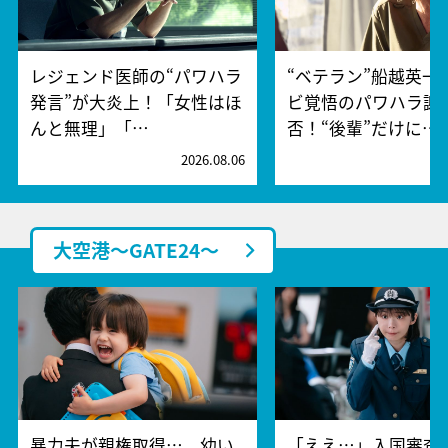
レジェンド医師の“パワハラ
“ベテラン”船越英一
発言”が大炎上！「女性はほ
ビ覚悟のパワハラ謝
んと無理」「…
否！“後輩”だけに…
2026.08.06
2
大空港～GATE24～
暴力夫が親権取得…。幼い
「ええ…」入国審査