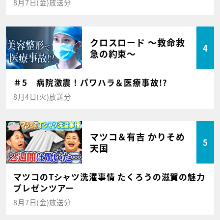
8月7日(金)放送分
クロスロード ～救命救
4
急の約束～
＃5 病院激震！パワハラ＆医療事故!?
8月4日(火)放送分
マツコ＆有吉 かりそめ
5
天国
マツコのTシャツ洗濯事情 たくろうの滋賀の魅力
プレゼンツアー
8月7日(金)放送分