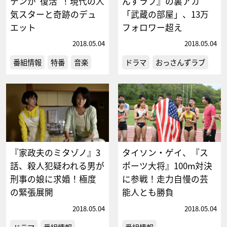
テンが“復活”！現代の人
んずラブ』の裏アカ
気スターと奇跡のデュ
「武蔵の部屋」、13万
エット
フォロワー超え
2018.05.04
2018.05.04
番組情報
特番
音楽
ドラマ
おっさんずラブ
『家政夫のミタゾノ』3
タイソン・ゲイ、『ス
話、殺人犯疑われる男が
ポーツ大将』100m対決
刑事の娘に求婚！極度
に参戦！走力自慢の芸
の緊張展開
能人とも勝負
2018.05.04
2018.05.04