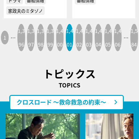
ドラマ
番組情報
番組情報
家政夫のミタゾノ
1,3
1,3
1,3
1,3
1,4
1,4
1,4
1,4
1,4
1,4
1,4
1,5
1
…
…
96
97
98
99
00
01
02
03
04
05
06
84
トピックス
TOPICS
クロスロード ～救命救急の約束～