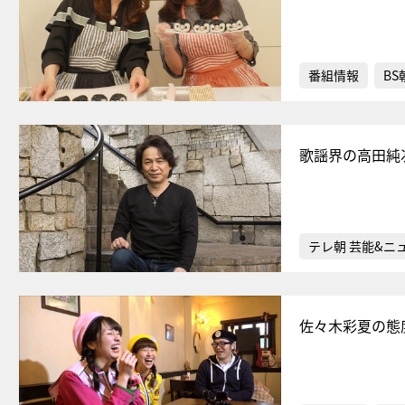
番組情報
BS
歌謡界の高田純
テレ朝 芸能&ニ
佐々木彩夏の態