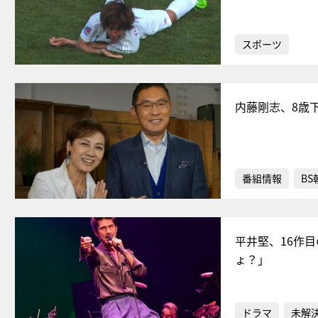
スポーツ
内藤剛志、8歳
番組情報
BS
平井堅、16作
ょ？」
ドラマ
未解