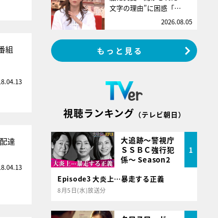
文字の理由”に困惑「…
2026.08.05
番組
もっと見る
18.04.13
視聴ランキング
（テレビ朝日）
大追跡～警視庁
を配達
ＳＳＢＣ強行犯
1
係～ Season2
18.04.13
Episode3 大炎上…暴走する正義
8月5日(水)放送分