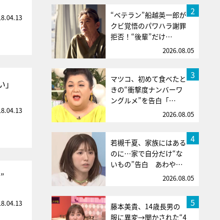
2
“ベテラン”船越英一郎が
18.04.13
クビ覚悟のパワハラ謝罪
拒否！“後輩”だけ…
2026.08.05
3
マツコ、初めて食べたと
い」
きの“衝撃度ナンバーワ
ングルメ”を告白「…
18.04.13
2026.08.05
4
若槻千夏、家族にはある
のに…家で自分だけ“な
いもの”告白 あわや…
”
2026.08.05
5
18.04.13
藤本美貴、14歳長男の
服に異変→聞かされた“4