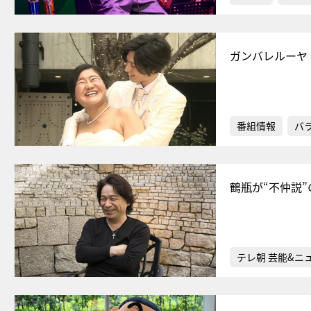
ガンバレルーヤ
番組情報
バ
鶴瓶が“不仲説
テレ朝 芸能&ニ