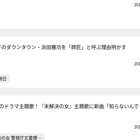
20
下のダウンタウン・浜田雅功を「師匠」と呼ぶ理由明かす
20
朝日
目のドラマ主題歌！『未解決の女』主題歌に新曲「知らないんで
20
決の女 警視庁文書捜…