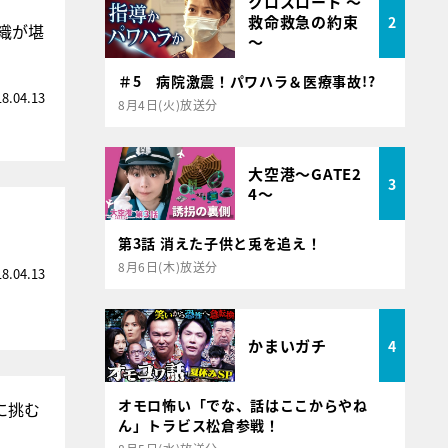
クロスロード ～
救命救急の約束
2
織が堪
～
＃5 病院激震！パワハラ＆医療事故!?
18.04.13
8月4日(火)放送分
大空港～GATE2
3
4～
第3話 消えた子供と兎を追え！
8月6日(木)放送分
18.04.13
かまいガチ
4
オモロ怖い「でな、話はここからやね
に挑む
ん」トラビス松倉参戦！