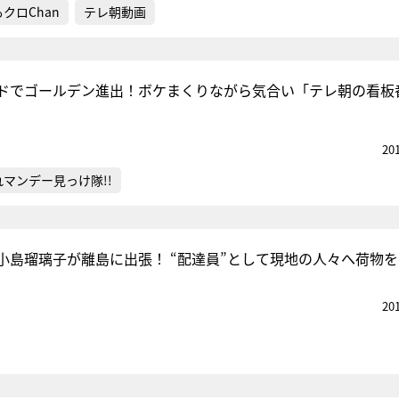
クロChan
テレ朝動画
ドでゴールデン進出！ボケまくりながら気合い「テレ朝の看板
20
れマンデー見っけ隊!!
小島瑠璃子が離島に出張！ “配達員”として現地の人々へ荷物
20