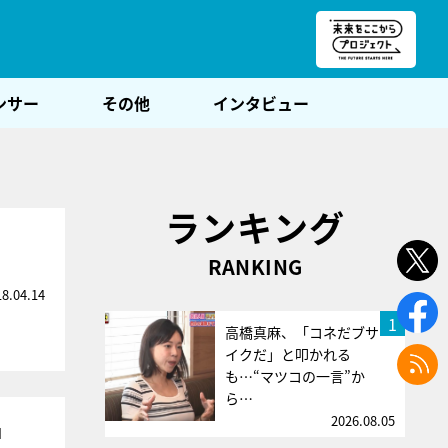
朝POST
ンサー
その他
インタビュー
ランキング
RANKING
18.04.14
1
高橋真麻、「コネだブサ
イクだ」と叩かれる
も…“マツコの一言”か
ら…
2026.08.05
」