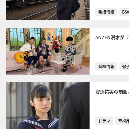
番組情報
BS
ANZEN漫才
番組情報
徹
安達祐実の制服
ドラマ
警視