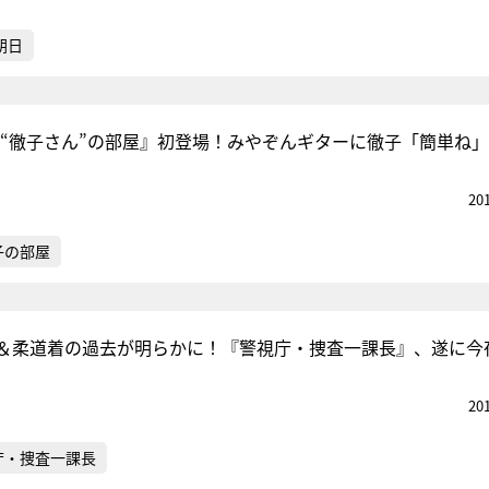
朝日
が『“徹子さん”の部屋』初登場！みやぞんギターに徹子「簡単ね」
20
子の部屋
＆柔道着の過去が明らかに！『警視庁・捜査一課長』、遂に今
20
庁・捜査一課長